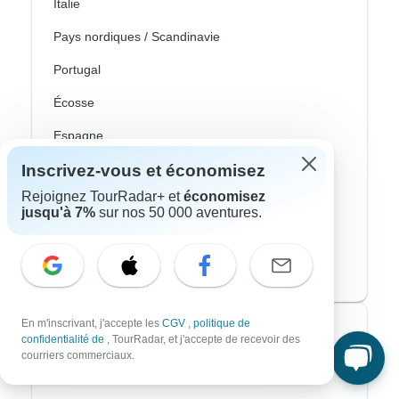
Italie
Pays nordiques / Scandinavie
Portugal
Écosse
Espagne
Inscrivez-vous et économisez
Turquie
Rejoignez TourRadar+ et
économisez
Canada
jusqu'à 7%
sur nos 50 000 aventures.
Costa Rica
États-Unis
En m'inscrivant, j'accepte les
CGV
,
politique de
Voyagistes les plus populaires
confidentialité de
, TourRadar, et j'accepte de recevoir des
courriers commerciaux.
Contiki