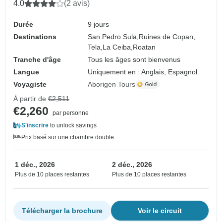
4.0
(2 avis)
Durée
9 jours
Destinations
San Pedro Sula,
Ruines de Copan,
Tela,
La Ceiba,
Roatan
Tranche d'âge
Tous les âges sont bienvenus
Langue
Uniquement en : Anglais, Espagnol
Voyagiste
Aborigen Tours
À partir de
€2,511
€2,260
par personne
S'inscrire
to unlock savings
Prix basé sur une chambre double
1 déc., 2026
2 déc., 2026
Plus de 10 places restantes
Plus de 10 places restantes
Télécharger la brochure
Voir le circuit