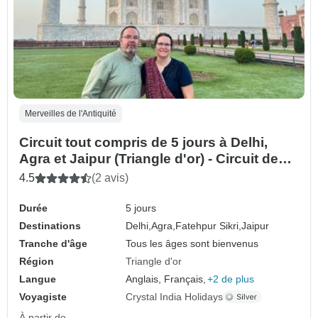
Merveilles de l'Antiquité
Circuit tout compris de 5 jours à Delhi,
Agra et Jaipur (Triangle d'or) - Circuit de
groupe
4.5
(2 avis)
Durée
5 jours
Destinations
Delhi,
Agra,
Fatehpur Sikri,
Jaipur
Tranche d'âge
Tous les âges sont bienvenus
Région
Triangle d'or
Langue
Anglais, Français,
+2 de plus
Voyagiste
Crystal India Holidays
À partir de