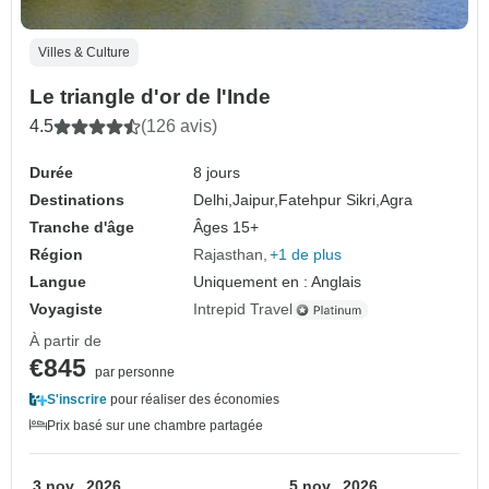
Villes & Culture
Le triangle d'or de l'Inde
4.5
(126 avis)
Durée
8 jours
Destinations
Delhi,
Jaipur,
Fatehpur Sikri,
Agra
Tranche d'âge
Âges 15+
Région
Rajasthan
+1 de plus
Langue
Uniquement en : Anglais
Voyagiste
Intrepid Travel
À partir de
€845
par personne
S'inscrire
pour réaliser des économies
Prix basé sur une chambre partagée
3 nov., 2026
5 nov., 2026