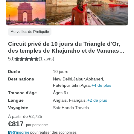
Merveilles de l'Antiquité
Circuit privé de 10 jours du Triangle d'Or,
des temples de Khajuraho et de Varanasi :
Delhi, Jaipur, Agra, Taj Mahal et voyage
5.0
(1 avis)
spirituel dans le Gange
Durée
10 jours
Destinations
New Delhi,
Jaipur,
Abhaneri,
Fatehpur Sikri,
Agra,
+4 de plus
Tranche d'âge
Âges 6+
Langue
Anglais, Français,
+2 de plus
Voyagiste
SafeHands Travels
À partir de
€2,725
€817
par personne
S'inscrire
pour réaliser des économies