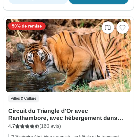
50% de remise
Villes & Culture
Circuit du Triangle d'Or avec
Ranthambore, avec hébergement dans
des hôtels 4 étoiles de luxe (en groupe ou
4.7
(160 avis)
en privé)
"L'itinéraire était bien organisé, les hôtels et le transport