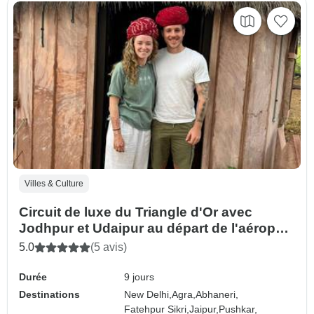
Villes & Culture
Circuit de luxe du Triangle d'Or avec
Jodhpur et Udaipur au départ de l'aéroport
de New Delhi : Taj Mahal, éléphants,
5.0
(5 avis)
chameaux et lacs
Durée
9 jours
Destinations
New Delhi,
Agra,
Abhaneri,
Fatehpur Sikri,
Jaipur,
Pushkar,