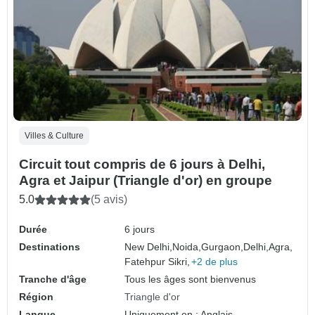
Villes & Culture
Circuit tout compris de 6 jours à Delhi,
Agra et Jaipur (Triangle d'or) en groupe
5.0
(5 avis)
Durée
6 jours
Destinations
New Delhi,
Noida,
Gurgaon,
Delhi,
Agra,
Fatehpur Sikri,
+2 de plus
Tranche d'âge
Tous les âges sont bienvenus
Région
Triangle d'or
Langue
Uniquement en : Anglais