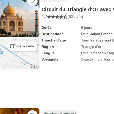
Circuit du Triangle d'Or avec
4.7
(63 avis)
Durée
6 jours
Destinations
Delhi,
Jaipur,
Fatehpur
Tranche d'âge
Tous les âges sont 
Voir la carte
Région
Triangle d'or
Langue
Uniquement en : Ang
Voyagiste
Swastik India Journ
Merveilles de l'Antiquité