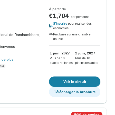
À partir de
€1,704
par personne
S'inscrire
pour réaliser des
économies
tional de Ranthambhore,
Prix basé sur une chambre
double
bienvenus
1 juin, 2027
2 juin, 2027
Plus de 10
Plus de 10
 de plus
places restantes
places restantes
Voir le circuit
Télécharger la brochure
50% de remise