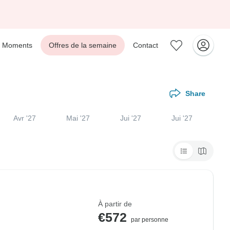
Moments
Offres de la semaine
Contact
Share
Avr '27
Mai '27
Jui '27
Jui '27
À partir de
€572
par personne