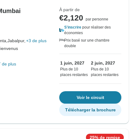
À partir de
 Mumbai
€2,120
par personne
S'inscrire
pour réaliser des
économies
nta,
Jabalpur,
+3 de plus
Prix basé sur une chambre
double
bienvenus
1 juin, 2027
2 juin, 2027
 de plus
Plus de 10
Plus de 10
places restantes
places restantes
Voir le circuit
Télécharger la brochure
25% de remise