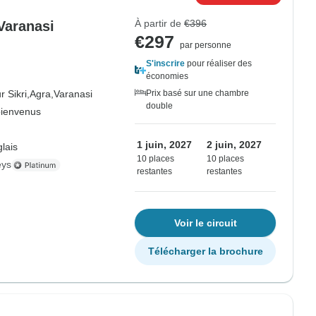
À partir de
€396
 Varanasi
€297
par personne
S'inscrire
pour réaliser des
économies
 Sikri,
Agra,
Varanasi
Prix basé sur une chambre
double
bienvenus
1 juin, 2027
2 juin, 2027
lais
10 places
10 places
eys
restantes
restantes
Voir le circuit
Télécharger la brochure