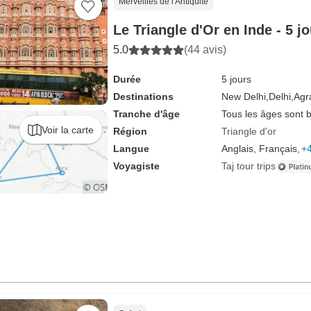
Merveilles de l'Antiquité
Le Triangle d'Or en Inde - 5 j
5.0
(44 avis)
Durée
5 jours
Destinations
New Delhi,
Delhi,
Agr
Tranche d'âge
Tous les âges sont 
Voir la carte
Région
Triangle d'or
Langue
Anglais, Français,
+4
Voyagiste
Taj tour trips