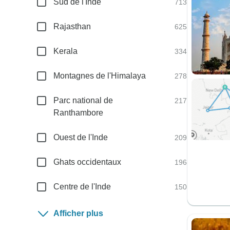
Sud de l'Inde
713
Rajasthan
625
Kerala
334
Montagnes de l'Himalaya
278
Parc national de
217
Ranthambore
Ouest de l'Inde
209
Ghats occidentaux
196
Centre de l'Inde
150
Afficher plus