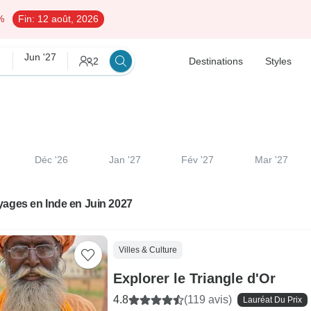
%
Fin:
12 août, 2026
Jun '27
2
Destinations
Styles
Déc '26
Jan '27
Fév '27
Mar '27
yages en Inde en Juin 2027
Villes & Culture
Explorer le Triangle d'Or
4.8
(119 avis)
Lauréat Du Prix