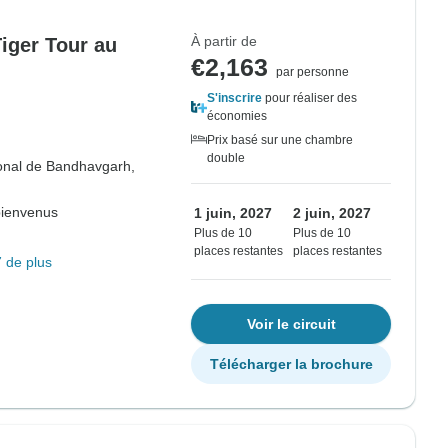
À partir de
iger Tour au
€2,163
par personne
S'inscrire
pour réaliser des
économies
Prix basé sur une chambre
double
onal de Bandhavgarh,
bienvenus
1 juin, 2027
2 juin, 2027
Plus de 10
Plus de 10
places restantes
places restantes
 de plus
Voir le circuit
Télécharger la brochure