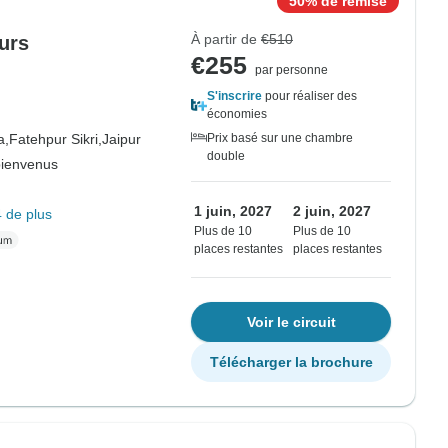
50% de remise
À partir de
€510
ours
€255
par personne
S'inscrire
pour réaliser des
économies
a,
Fatehpur Sikri,
Jaipur
Prix basé sur une chambre
double
bienvenus
1 juin, 2027
2 juin, 2027
 de plus
Plus de 10
Plus de 10
places restantes
places restantes
Voir le circuit
Télécharger la brochure