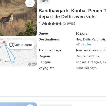
Safari
Bandhavgarh, Kanha, Pench T
départ de Delhi avec vols
4.8
(5 avis)
Durée
10 jours
Destinations
New Delhi,
Parc nati
+2 de plus
Voir la carte
Tranche d'âge
Tous les âges sont 
Région
Centre de l'Inde
Langue
Anglais, Français,
+7
Voyagiste
Alkof Holidays