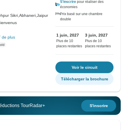
S'inscrire
pour réaliser des
économies
Prix basé sur une chambre
hpur Sikri,
Abhaneri,
Jaipur
double
bienvenus
1 juin, 2027
3 juin, 2027
 de plus
Plus de 10
Plus de 10
places restantes
places restantes
Voir le circuit
Télécharger la brochure
 réductions TourRadar+
S'inscrire