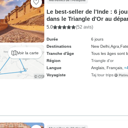
Merveilles de l'Antiquité
Le best-seller de l'Inde : 6 jo
dans le Triangle d'Or au dépar
New Delhi
5.0
(52 avis)
Durée
6 jours
Destinations
New Delhi,
Agra,
Fate
Voir la carte
Tranche d'âge
Tous les âges sont 
Région
Triangle d'or
Langue
Anglais, Français,
+4
Voyagiste
Taj tour trips