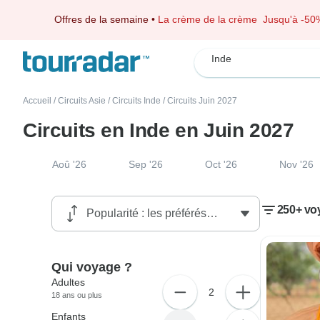
Offres de la semaine
•
La crème de la crème
Jusqu'à -50
Inde
Accueil
/
Circuits Asie
/
Circuits Inde
/
Circuits Juin 2027
Circuits en Inde en Juin 2027
Aoû '26
Sep '26
Oct '26
Nov '26
250+ vo
Qui voyage ?
Adultes
2
18 ans ou plus
Enfants