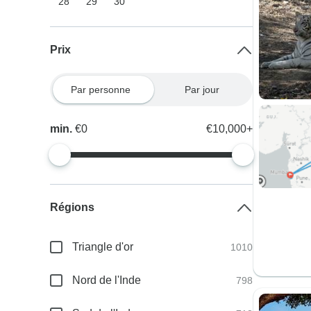
28
29
30
Prix
Par personne
Par jour
min.
€0
€10,000+
Régions
Triangle d'or
1010
Nord de l'Inde
798