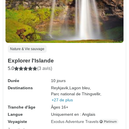
Nature & Vie sauvage
Explorer l'Islande
5.0
(3 avis)
Durée
10 jours
Destinations
Reykjavik,
Lagon bleu,
Parc national de Thingvellir,
+27 de plus
Tranche d'âge
Âges 16+
Langue
Uniquement en : Anglais
Voyagiste
Exodus Adventure Travels