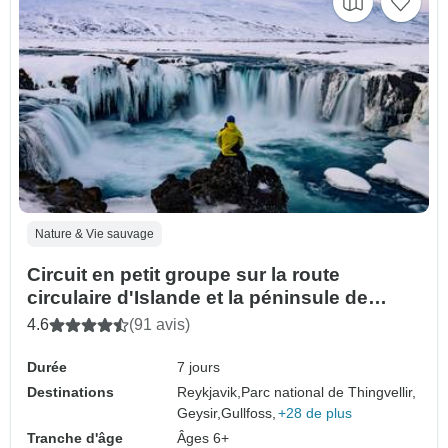
Nature & Vie sauvage
Circuit en petit groupe sur la route
circulaire d'Islande et la péninsule de
Snæfellsnes - 7 jours
4.6
(91 avis)
Durée
7 jours
Destinations
Reykjavik,
Parc national de Thingvellir,
Geysir,
Gullfoss,
+28 de plus
Tranche d'âge
Âges 6+