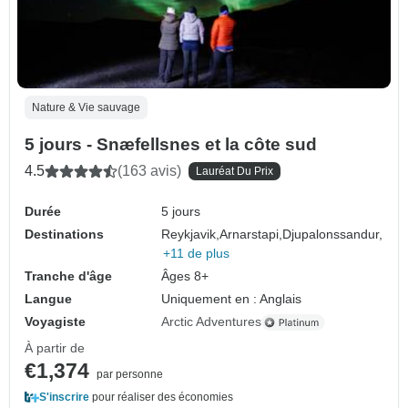
Nature & Vie sauvage
5 jours - Snæfellsnes et la côte sud
4.5
(163 avis)
Lauréat Du Prix
Durée
5 jours
Destinations
Reykjavik,
Arnarstapi,
Djupalonssandur,
+11 de plus
Tranche d'âge
Âges 8+
Langue
Uniquement en : Anglais
Voyagiste
Arctic Adventures
À partir de
€1,374
par personne
S'inscrire
pour réaliser des économies