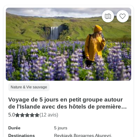
Nature & Vie sauvage
Voyage de 5 jours en petit groupe autour
de l'Islande avec des hôtels de première
classe
5.0
(12 avis)
Durée
5 jours
Destinations
Reykjavik,
Borgarnes,
Akureyri,