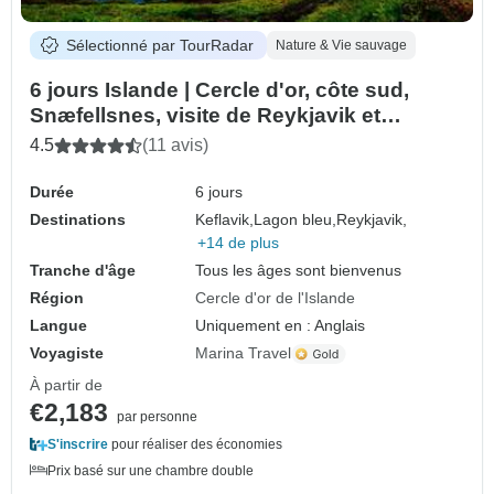
Sélectionné par TourRadar
Nature & Vie sauvage
6 jours Islande | Cercle d'or, côte sud,
Snæfellsnes, visite de Reykjavik et
transfert à l'aéroport - circuit de groupe
4.5
(11 avis)
Durée
6 jours
Destinations
Keflavik,
Lagon bleu,
Reykjavik,
+14 de plus
Tranche d'âge
Tous les âges sont bienvenus
Région
Cercle d'or de l'Islande
Langue
Uniquement en : Anglais
Voyagiste
Marina Travel
À partir de
€2,183
par personne
S'inscrire
pour réaliser des économies
Prix basé sur une chambre double