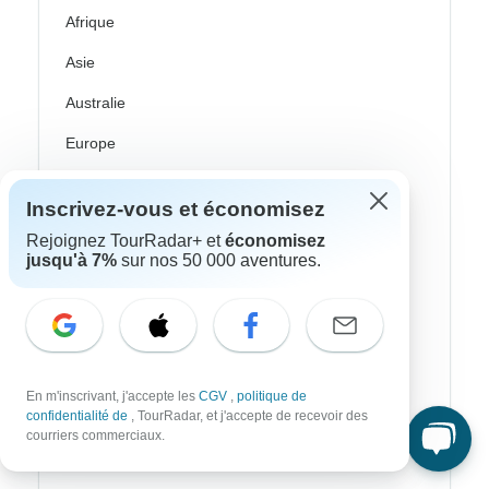
Afrique
Asie
Australie
Europe
Ameriqie Latine
Inscrivez-vous et économisez
Amérique du Sud
Rejoignez TourRadar+ et
économisez
jusqu'à 7%
sur nos 50 000 aventures.
Égypte
Maroc
Afrique Du Sud
Bali
En m'inscrivant, j'accepte les
CGV
,
politique de
confidentialité de
, TourRadar, et j'accepte de recevoir des
Chine
courriers commerciaux.
Inde