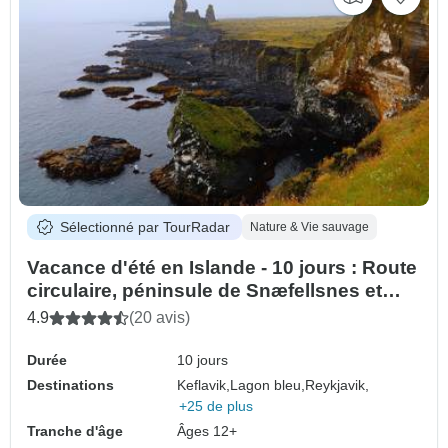
Sélectionné par TourRadar
Nature & Vie sauvage
Vacance d'été en Islande - 10 jours : Route
circulaire, péninsule de Snæfellsnes et
transfert aller-retour à l'aéroport (circuit de
4.9
(20 avis)
groupe)
Durée
10 jours
Destinations
Keflavik,
Lagon bleu,
Reykjavik,
+25 de plus
Tranche d'âge
Âges 12+