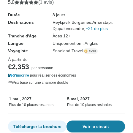
classe
5.0
(1 avis)
Durée
8 jours
Destinations
Reykjavik,
Borgarnes,
Arnarstapi,
Djupalonssandur,
+21 de plus
Tranche d'âge
Âges 12+
Langue
Uniquement en : Anglais
Voyagiste
Snaeland Travel
À partir de
€2,353
par personne
S'inscrire
pour réaliser des économies
Prix basé sur une chambre double
1 mai, 2027
5 mai, 2027
Plus de 10 places restantes
Plus de 10 places restantes
Télécharger la brochure
Voir le circuit