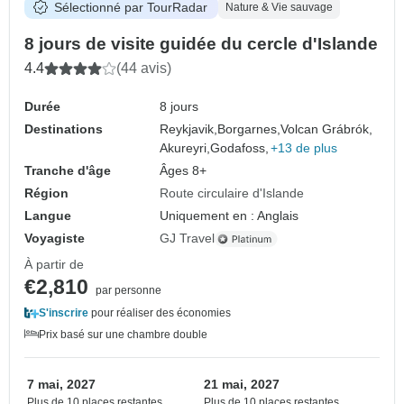
Sélectionné par TourRadar
Nature & Vie sauvage
8 jours de visite guidée du cercle d'Islande
4.4
(44 avis)
Durée
8 jours
Destinations
Reykjavik,
Borgarnes,
Volcan Grábrók,
Akureyri,
Godafoss,
+13 de plus
Tranche d'âge
Âges 8+
Région
Route circulaire d'Islande
Langue
Uniquement en : Anglais
Voyagiste
GJ Travel
À partir de
€2,810
par personne
S'inscrire
pour réaliser des économies
Prix basé sur une chambre double
7 mai, 2027
21 mai, 2027
Plus de 10 places restantes
Plus de 10 places restantes