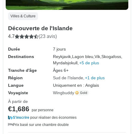
Villes & Culture
Découverte de l'Islande
4.7
(23 avis)
Durée
7 jours
Destinations
Reykjavik,
Lagon bleu,
Vik,
Skogafoss,
Myrdalsjokull,
+5 de plus
Tranche d'âge
Âges 6+
Région
Sud de l'Islande
+1 de plus
Langue
Uniquement en : Anglais
Voyagiste
Wingbuddy
À partir de
€1,686
par personne
S'inscrire
pour réaliser des économies
Prix basé sur une chambre double