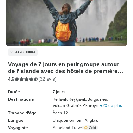
Villes & Culture
Voyage de 7 jours en petit groupe autour
de l'Islande avec des hôtels de première
classe
4.9
(32 avis)
Durée
7 jours
Destinations
Keflavik,
Reykjavik,
Borgarnes,
Volcan Grábrók,
Akureyri,
+20 de plus
Tranche d'âge
Âges 12+
Langue
Uniquement en : Anglais
Voyagiste
Snaeland Travel