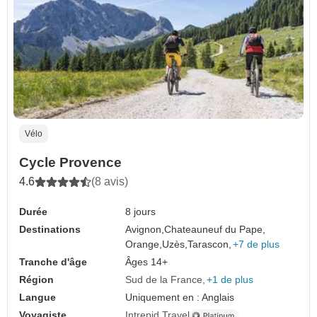
Vélo
Cycle Provence
4.6
(8 avis)
Durée
8 jours
Destinations
Avignon,
Chateauneuf du Pape,
Orange,
Uzès,
Tarascon,
+7 de plus
Tranche d'âge
Âges 14+
Région
Sud de la France
+1 de plus
Langue
Uniquement en : Anglais
Voyagiste
Intrepid Travel