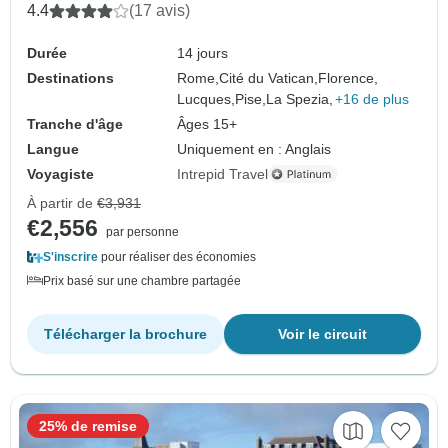
4.4
(17 avis)
Durée
14 jours
Destinations
Rome,
Cité du Vatican,
Florence,
Lucques,
Pise,
La Spezia,
+16 de plus
Tranche d'âge
Âges 15+
Langue
Uniquement en : Anglais
Voyagiste
Intrepid Travel
À partir de
€3,931
€2,556
par personne
S'inscrire
pour réaliser des économies
Prix basé sur une chambre partagée
Télécharger la brochure
Voir le circuit
25% de remise