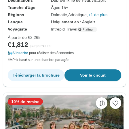
Destinations
Dubrovnik,
Île de Hvar,
Vis,
Split
Tranche d'âge
Âges 15+
Régions
Dalmatie
Adriatique
+1 de plus
Langue
Uniquement en : Anglais
Voyagiste
Intrepid Travel
À partir de
€2,265
€1,812
par personne
S'inscrire
pour réaliser des économies
Prix basé sur une chambre partagée
Télécharger la brochure
Voir le circuit
10% de remise