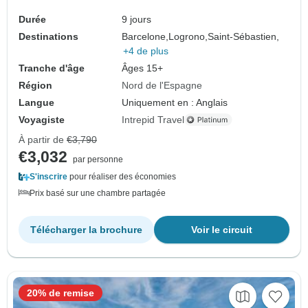
Durée
9 jours
Destinations
Barcelone,
Logrono,
Saint-Sébastien,
+4 de plus
Tranche d'âge
Âges 15+
Région
Nord de l'Espagne
Langue
Uniquement en : Anglais
Voyagiste
Intrepid Travel
À partir de
€3,790
€3,032
par personne
S'inscrire
pour réaliser des économies
Prix basé sur une chambre partagée
Télécharger la brochure
Voir le circuit
20% de remise