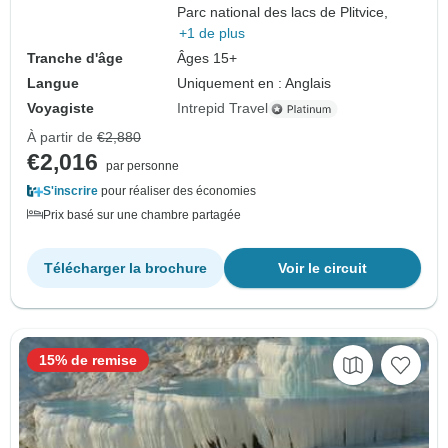
Parc national des lacs de Plitvice,
+1 de plus
Tranche d'âge
Âges 15+
Langue
Uniquement en : Anglais
Voyagiste
Intrepid Travel
À partir de
€2,880
€2,016
par personne
S'inscrire
pour réaliser des économies
Prix basé sur une chambre partagée
Télécharger la brochure
Voir le circuit
15% de remise