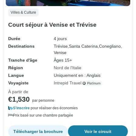
Villes & Culture
Court séjour à Venise et Trévise
Durée
4 jours
Destinations
Trévise,
Santa Caterina,
Conegliano,
Venise
Tranche d'âge
Âges 15+
Région
Nord de l'Italie
Langue
Uniquement en : Anglais
Voyagiste
Intrepid Travel
À partir de
€1,530
par personne
S'inscrire
pour réaliser des économies
Prix basé sur une chambre partagée
Télécharger la brochure
Voir le circuit