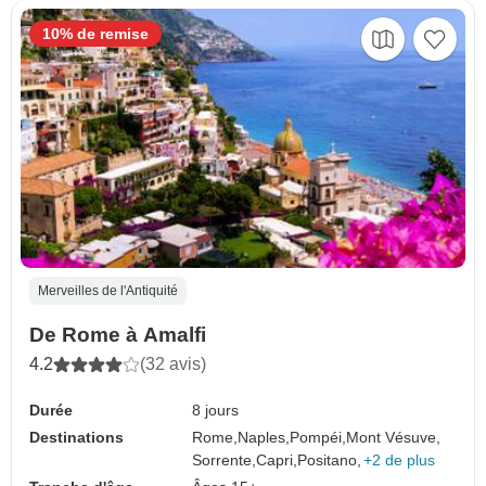
10% de remise
Merveilles de l'Antiquité
De Rome à Amalfi
4.2
(32 avis)
Durée
8 jours
Destinations
Rome,
Naples,
Pompéi,
Mont Vésuve,
Sorrente,
Capri,
Positano,
+2 de plus