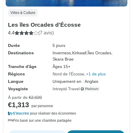
Villes & Culture
Les îles Orcades d'Écosse
4.4
(7 avis)
Durée
5 jours
Destinations
Inverness,
Kirkwall,
Îles Orcades,
Skara Brae
Tranche d'âge
Âges 15+
Régions
Nord de l'Écosse
+1 de plus
Langue
Uniquement en : Anglais
Voyagiste
Intrepid Travel
À partir de
€2,020
€1,313
par personne
S'inscrire
pour réaliser des économies
Prix basé sur une chambre partagée