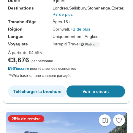
Durée
9 jours
Destinations
Londres,
Salisbury,
Stonehenge,
Exeter,
+7 de plus
Tranche d'âge
Âges 15+
Région
Cornwall
+1 de plus
Langue
Uniquement en : Anglais
Voyagiste
Intrepid Travel
À partir de
€4,595
€3,676
par personne
S'inscrire
pour réaliser des économies
Prix basé sur une chambre partagée
Télécharger la brochure
Voir le circuit
25% de remise