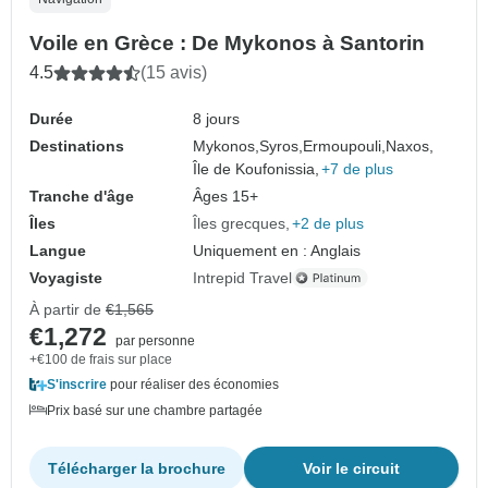
Voile en Grèce : De Mykonos à Santorin
4.5
(15 avis)
Durée
8 jours
Destinations
Mykonos,
Syros,
Ermoupouli,
Naxos,
Île de Koufonissia,
+7 de plus
Tranche d'âge
Âges 15+
Îles
Îles grecques
+2 de plus
Langue
Uniquement en : Anglais
Voyagiste
Intrepid Travel
À partir de
€1,565
€1,272
par personne
+€100 de frais sur place
S'inscrire
pour réaliser des économies
Prix basé sur une chambre partagée
Télécharger la brochure
Voir le circuit