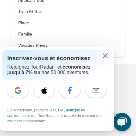
Autocar / Bus
Train Et Rail
Plage
Famille
Voyages Privés
Inscrivez-vous et économisez
Rejoignez TourRadar+ et
économisez
jusqu'à 7%
sur nos 50 000 aventures.
Excellent
10,000+
avis sur
En lien avec
En m'inscrivant, j'accepte les
CGV
,
politique de
confidentialité de
, TourRadar, et j'accepte de recevoir des
courriers commerciaux.