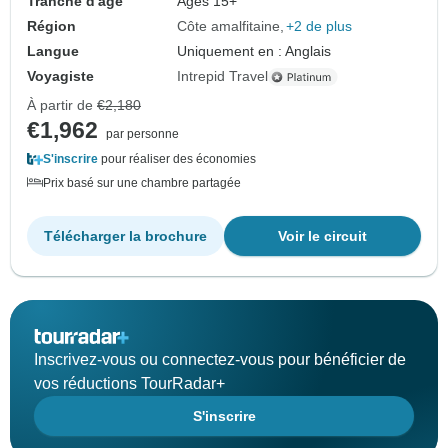
Tranche d'âge
Âges 15+
Région
Côte amalfitaine
+2 de plus
Langue
Uniquement en : Anglais
Voyagiste
Intrepid Travel
À partir de
€2,180
€1,962
par personne
S'inscrire
pour réaliser des économies
Prix basé sur une chambre partagée
Télécharger la brochure
Voir le circuit
Inscrivez-vous ou connectez-vous pour bénéficier de
vos réductions TourRadar+
S'inscrire