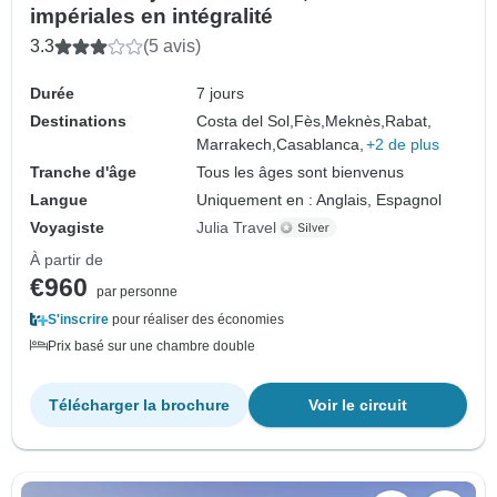
impériales en intégralité
3.3
(5 avis)
Durée
7 jours
Destinations
Costa del Sol,
Fès,
Meknès,
Rabat,
Marrakech,
Casablanca,
+2 de plus
Tranche d'âge
Tous les âges sont bienvenus
Langue
Uniquement en : Anglais, Espagnol
Voyagiste
Julia Travel
À partir de
€960
par personne
S'inscrire
pour réaliser des économies
Prix basé sur une chambre double
Télécharger la brochure
Voir le circuit