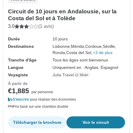
Circuit de 10 jours en Andalousie, sur la
Costa del Sol et à Tolède
3.0
(1 avis)
Durée
10 jours
Destinations
Lisbonne,
Mérida,
Cordoue,
Séville,
Ronda,
Costa del Sol,
+3 de plus
Tranche d'âge
Tous les âges sont bienvenus
Langue
Uniquement en : Anglais, Espagnol
Voyagiste
Julia Travel
À partir de
€1,885
par personne
S'inscrire
pour réaliser des économies
Prix basé sur une chambre double
Télécharger la brochure
Voir le circuit