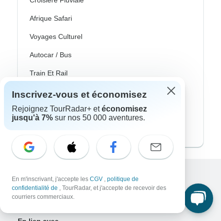
Croisière Fluviale
Afrique Safari
Voyages Culturel
Autocar / Bus
Train Et Rail
Plage
Inscrivez-vous et économisez
Rejoignez TourRadar+ et
économisez
Famille
jusqu'à 7%
sur nos 50 000 aventures.
Voyages Privés
En m'inscrivant, j'accepte les
CGV
,
politique de
Excellent
confidentialité de
, TourRadar, et j'accepte de recevoir des
10,000+
avis sur
courriers commerciaux.