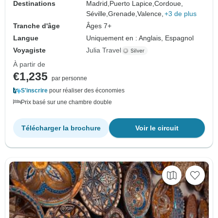
Destinations
Madrid,
Puerto Lapice,
Cordoue,
Séville,
Grenade,
Valence,
+3 de plus
Tranche d'âge
Âges 7+
Langue
Uniquement en : Anglais, Espagnol
Voyagiste
Julia Travel
À partir de
€1,235
par personne
S'inscrire
pour réaliser des économies
Prix basé sur une chambre double
Télécharger la brochure
Voir le circuit