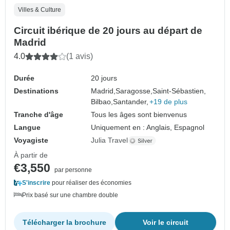
Villes & Culture
Circuit ibérique de 20 jours au départ de
Madrid
4.0
(1 avis)
Durée
20 jours
Destinations
Madrid,
Saragosse,
Saint-Sébastien,
Bilbao,
Santander,
+19 de plus
Tranche d'âge
Tous les âges sont bienvenus
Langue
Uniquement en : Anglais, Espagnol
Voyagiste
Julia Travel
À partir de
€3,550
par personne
S'inscrire
pour réaliser des économies
Prix basé sur une chambre double
Télécharger la brochure
Voir le circuit