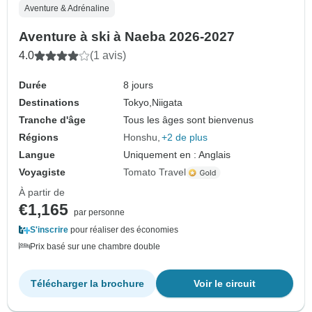
Aventure & Adrénaline
Aventure à ski à Naeba 2026-2027
4.0
(1 avis)
Durée
8 jours
Destinations
Tokyo,
Niigata
Tranche d'âge
Tous les âges sont bienvenus
Régions
Honshu
+2 de plus
Langue
Uniquement en : Anglais
Voyagiste
Tomato Travel
À partir de
€1,165
par personne
S'inscrire
pour réaliser des économies
Prix basé sur une chambre double
Télécharger la brochure
Voir le circuit