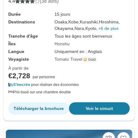
4.4
(38 avis)
Durée
15 jours
Destinations
Osaka,
Kobe,
Kurashiki,
Hiroshima,
Okayama,
Nara,
Kyoto,
+6 de plus
Tranche d'âge
Tous les âges sont bienvenus
Îles
Honshu
Langue
Uniquement en : Anglais
Voyagiste
Tomato Travel
À partir de
€2,728
par personne
S'inscrire
pour réaliser des économies
Prix basé sur une chambre double
Télécharger la brochure
Voir le circuit