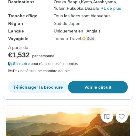
Destinations
Osaka,
Beppu,
Kyoto,
Arashiyama,
Yufuin,
Fukuoka,
Dazaifu,
+1 de plus
Tranche d'âge
Tous les âges sont bienvenus
Région
Sud du Japon
Langue
Uniquement en : Anglais
Voyagiste
Tomato Travel
À partir de
€1,532
par personne
S'inscrire
pour réaliser des économies
Prix basé sur une chambre double
Télécharger la brochure
Voir le circuit