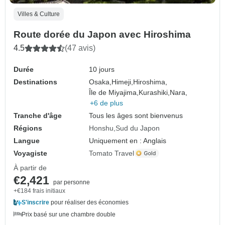
Villes & Culture
Route dorée du Japon avec Hiroshima
4.5
(47 avis)
Durée
10 jours
Destinations
Osaka,
Himeji,
Hiroshima,
Île de Miyajima,
Kurashiki,
Nara,
+6 de plus
Tranche d'âge
Tous les âges sont bienvenus
Régions
Honshu
Sud du Japon
Langue
Uniquement en : Anglais
Voyagiste
Tomato Travel
À partir de
€2,421
par personne
+€184 frais initiaux
S'inscrire
pour réaliser des économies
Prix basé sur une chambre double