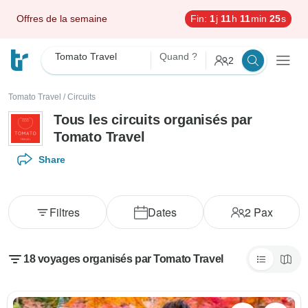
Offres de la semaine
Fin:
1
j
11
h
11
min
23
s
Tomato Travel
Quand ?
2
Tomato Travel
/
Circuits
Tous les circuits organisés par
Tomato Travel
Share
Filtres
Dates
2
Pax
18 voyages organisés par Tomato Travel