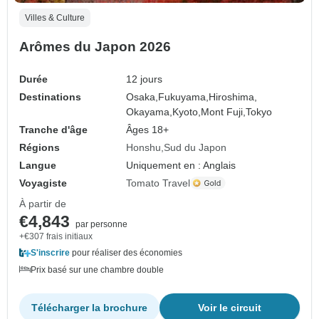
Villes & Culture
Arômes du Japon 2026
Durée
12 jours
Destinations
Osaka,
Fukuyama,
Hiroshima,
Okayama,
Kyoto,
Mont Fuji,
Tokyo
Tranche d'âge
Âges 18+
Régions
Honshu
Sud du Japon
Langue
Uniquement en : Anglais
Voyagiste
Tomato Travel
À partir de
€4,843
par personne
+€307 frais initiaux
S'inscrire
pour réaliser des économies
Prix basé sur une chambre double
Télécharger la brochure
Voir le circuit