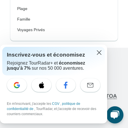
Plage
Famille
Voyages Privés
Inscrivez-vous et économisez
Excellent
Rejoignez TourRadar+ et
économisez
jusqu'à 7%
sur nos 50 000 aventures.
10,000+
avis sur
En lien avec
En m'inscrivant, j'accepte les
CGV
,
politique de
confidentialité de
, TourRadar, et j'accepte de recevoir des
courriers commerciaux.