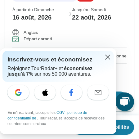
À partir du Dimanche
Jusqu'au Samedi
16 août, 2026
22 août, 2026
Anglais
Départ garanti
€1,623
€1,910
De :
par personne
Inscrivez-vous et économisez
Rejoignez TourRadar+ et
économisez
S'inscrire
pour réaliser des économies
jusqu'à 7%
sur nos 50 000 aventures.
Prix basé sur la chambre la moins chère
Confirmer les dates
En m'inscrivant, j'accepte les
CGV
,
politique de
confidentialité de
, TourRadar, et j'accepte de recevoir des
À partir de
€1,910
courriers commerciaux.
Voir les disponibilités
Confirmation instantanée
-15%
€
1,528
par personne