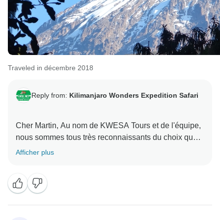
Traveled in décembre 2018
Reply from:
Kilimanjaro Wonders Expedition Safari
Cher Martin, Au nom de KWESA Tours et de l'équipe,
nous sommes tous très reconnaissants du choix que
vous avez fait d'explorer la Tanzanie avec nous. Ce fut
Afficher plus
une expérience très enrichissante de vous rencontrer
et de vous faire découvrir la beauté de notre pays.
Une fois de plus, au nom de l'équipe de KWESA
Tours, je voudrais vous remercier d'avoir choisi de