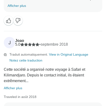
vous avez fait d'explorer la Tanzanie avec nous. Ce fut
Afficher plus
une expérience très enrichissante de vous rencontrer
et de vous faire découvrir la beauté de notre pays.
Une fois de plus, au nom de l'équipe de KWESA
Tours, je voudrais vous remercier d'avoir choisi de
Joao
J
5.0
•
septembre 2018
Traduit automatiquement.
View in Original Language
Notez cette traduction
Cette société a organisé notre voyage à Safari et
Kilimandjaro. Depuis le contact initial, ils étaient
extrêmement...
Afficher plus
Traveled in août 2018