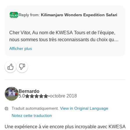
Reply from:
Kilimanjaro Wonders Expedition Safari
Cher Vitor, Au nom de KWESA Tours et de l'équipe,
nous sommes tous très reconnaissants du choix que
vous avez fait d'explorer la Tanzanie avec nous. Ce fut
Afficher plus
une expérience très enrichissante de vous rencontrer
et de vous faire découvrir la beauté de notre pays.
Une fois de plus, au nom de l'équipe de KWESA
Tours, je voudrais vous remercier d'avoir choisi de
Bernardo
5.0
•
octobre 2018
Traduit automatiquement.
View in Original Language
Notez cette traduction
Une expérience à vie encore plus incroyable avec KWESA