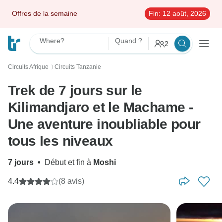
Offres de la semaine
Fin:
12 août, 2026
Where?
Quand ?
2
Circuits Afrique
Circuits Tanzanie
〉
Trek de 7 jours sur le
Kilimandjaro et le Machame -
Une aventure inoubliable pour
tous les niveaux
7 jours
•
Début et fin à
Moshi
4.4
(8 avis)