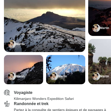
Martin
Martin
Martin
Martin
Martin
Voyagiste
Kilimanjaro Wonders Expedition Safari
Randonnée et trek
Partez à la conquête de sentiers épiques et de paysages à