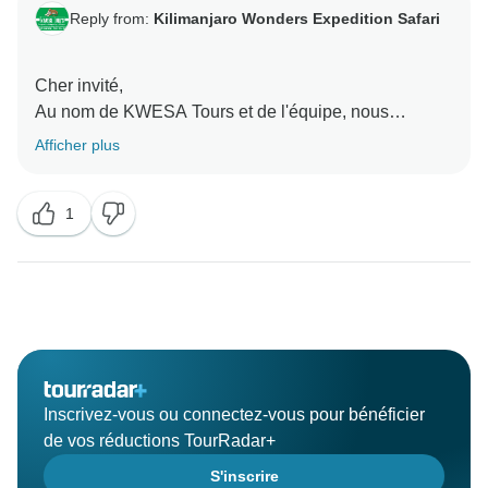
Reply from:
Kilimanjaro Wonders Expedition Safari
Cher invité,
Au nom de KWESA Tours et de l'équipe, nous
sommes tous très reconnaissants du choix que vous
Afficher plus
avez fait d'explorer la Tanzanie avec nous. Ce fut une
expérience très enrichissante de vous rencontrer et de
1
vous faire découvrir la beauté de notre pays. Une fois
de plus, au nom de l'équipe de KWESA Tours, je
voudrais vous remercier d'avoir choisi de voyager et
de séjourner avec nous.
Inscrivez-vous ou connectez-vous pour bénéficier
de vos réductions TourRadar+
S'inscrire