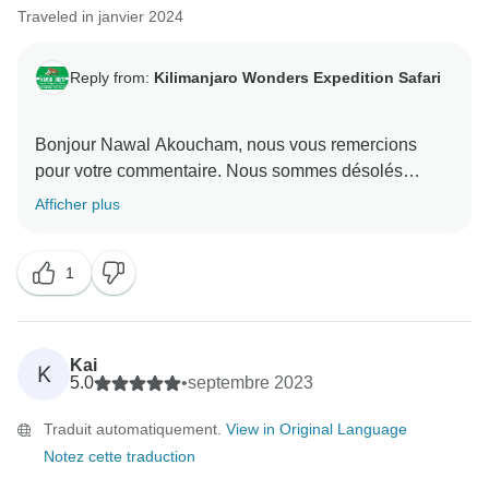
Traveled in janvier 2024
Reply from:
Kilimanjaro Wonders Expedition Safari
Bonjour Nawal Akoucham, nous vous remercions
pour votre commentaire. Nous sommes désolés
d'entendre vos préoccupations et nous les prenons au
Afficher plus
sérieux. Veuillez nous envoyer un courriel à l'adresse
kwesa.bookings@gmail.com afin que nous puissions
1
y remédier.
Kai
K
5.0
•
septembre 2023
Traduit automatiquement.
View in Original Language
Notez cette traduction