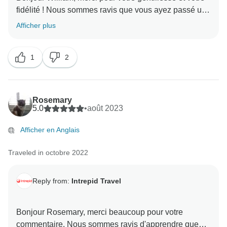
fidélité ! Nous sommes ravis que vous ayez passé un
merveilleux moment au Viêt Nam lors de votre
Afficher plus
voyage. Le Viêt Nam est un endroit magique pour
voyager, avec ses paysages époustouflants et ses
1
2
habitants chaleureux. Les photos sont magnifiques,
Rosemary
5.0
•
août 2023
Afficher en Anglais
Traveled in octobre 2022
Reply from:
Intrepid Travel
Bonjour Rosemary, merci beaucoup pour votre
commentaire. Nous sommes ravis d'apprendre que