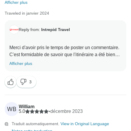
Afficher plus
Traveled in janvier 2024
Reply from:
Intrepid Travel
Merci d'avoir pris le temps de poster un commentaire.
C'est formidable de savoir que l'itinéraire a été bien
choisi et que vous avez apprécié votre temps à
Afficher plus
explorer le Vietnam et ses points forts. Nous espérons
que vous garderez de merveilleux souvenirs de votre
3
séjour et que vous trouverez un autre itinéraire qui
vous conviendra et que nous pourrons vous accueillir
William
WB
5.0
•
décembre 2023
Traduit automatiquement.
View in Original Language