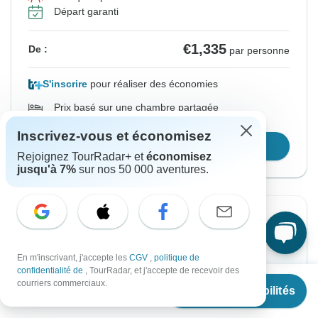
Départ garanti
€1,335
De :
par personne
S'inscrire
pour réaliser des économies
Prix basé sur une chambre partagée
Inscrivez-vous et économisez
Confirmer les dates
Rejoignez TourRadar+ et
économisez
jusqu'à 7%
sur nos 50 000 aventures.
Confirmation instantanée
-15%
À partir du Mardi
Jusqu'au Jeudi
En m'inscrivant, j'accepte les
CGV
,
politique de
15 sept., 2026
24 sept., 2026
confidentialité de
, TourRadar, et j'accepte de recevoir des
À partir de
€1,160
courriers commerciaux.
Voir les disponibilités
€
870
Anglais
par personne
Remplissage rapide