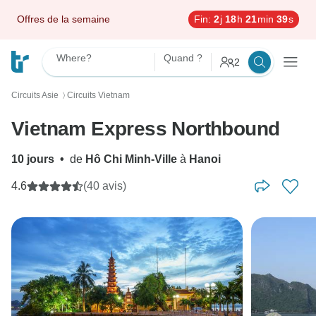
Offres de la semaine
Fin:
2
j
18
h
21
min
38
s
Where?
Quand ?
2
Circuits Asie
Circuits Vietnam
〉
Vietnam Express Northbound
10 jours
•
de
Hô Chi Minh-Ville
à
Hanoi
4.6
(40 avis)