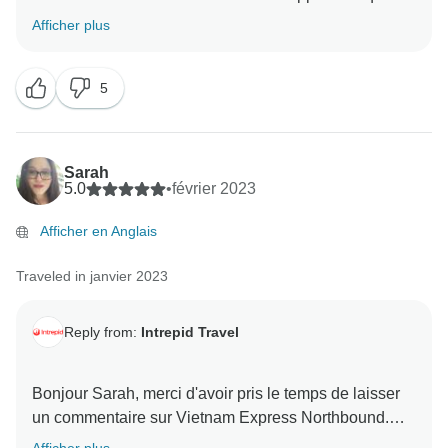
vous vous êtes bien amusée avec Joleen lors de votre
Afficher plus
voyage au Vietnam Express Northbound ! Nous
espérons que vous nous rejoindrez pour un autre
5
Sarah
5.0
•
février 2023
Afficher en Anglais
Traveled in janvier 2023
Reply from:
Intrepid Travel
Bonjour Sarah, merci d'avoir pris le temps de laisser
un commentaire sur Vietnam Express Northbound.
Nous veillerons à ce que vos bons mots soient