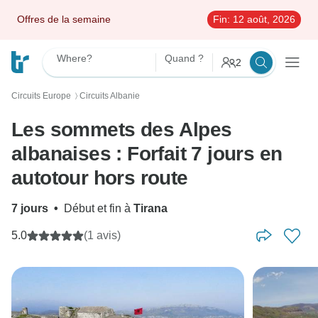
Offres de la semaine
Fin:
12 août, 2026
Where?
Quand ?
2
Circuits Europe
Circuits Albanie
〉
Les sommets des Alpes
albanaises : Forfait 7 jours en
autotour hors route
7 jours
•
Début et fin à
Tirana
5.0
(1 avis)