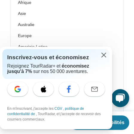
Afrique
Asie
Australie
Europe
Ameriqie Latine
Inscrivez-vous et économisez
Amérique du Sud
Rejoignez TourRadar+ et
économisez
Égypte
jusqu'à 7%
sur nos 50 000 aventures.
Maroc
Afrique Du Sud
Bali
En m'inscrivant, j'accepte les
CGV
,
politique de
Chine
confidentialité de
, TourRadar, et j'accepte de recevoir des
À partir de
courriers commerciaux.
Inde
Voir les disponibilités
€
1,385
par personne
Japon