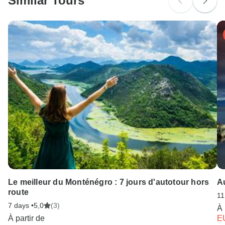
Similar Tours
Le meilleur du Monténégro : 7 jours d'autotour hors
Au
route
11
7 days •
5,0
(3)
À 
À partir de
E