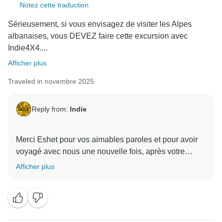
Notez cette traduction
Sérieusement, si vous envisagez de visiter les Alpes
albanaises, vous DEVEZ faire cette excursion avec
Indie4X4....
Afficher plus
Traveled in novembre 2025
Reply from:
Indie
Merci Eshet pour vos aimables paroles et pour avoir
voyagé avec nous une nouvelle fois, après votre
bonne expérience en Géorgie.
Afficher plus
Nous sommes heureux de constater que vous avez
apprécié les efforts que nous avons déployés pour
créer ce forfait unique.