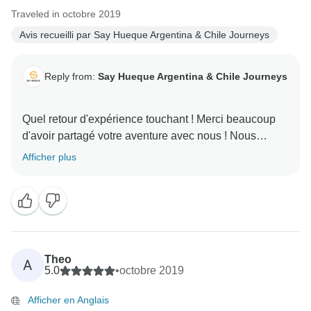
Traveled in octobre 2019
Avis recueilli par Say Hueque Argentina & Chile Journeys
Reply from:
Say Hueque Argentina & Chile Journeys
Quel retour d'expérience touchant ! Merci beaucoup
d'avoir partagé votre aventure avec nous ! Nous
sommes vraiment heureux que vous ayez pu vous
Afficher plus
délecter de tant de destinations différentes mais toutes
aussi époustouflantes les unes que les autres et que
vous ayez apprécié nos guides ! Nous espérons vous
Theo
A
5.0
•
octobre 2019
Afficher en Anglais