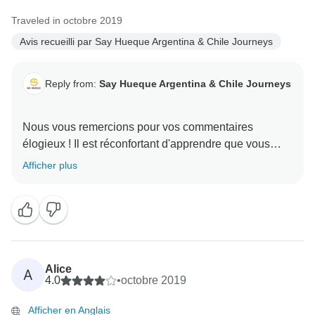
Traveled in octobre 2019
Avis recueilli par Say Hueque Argentina & Chile Journeys
Reply from:
Say Hueque Argentina & Chile Journeys
Nous vous remercions pour vos commentaires
élogieux ! Il est réconfortant d'apprendre que vous
avez vécu une expérience extraordinaire, c'est
Afficher plus
Alice
A
4.0
•
octobre 2019
Afficher en Anglais