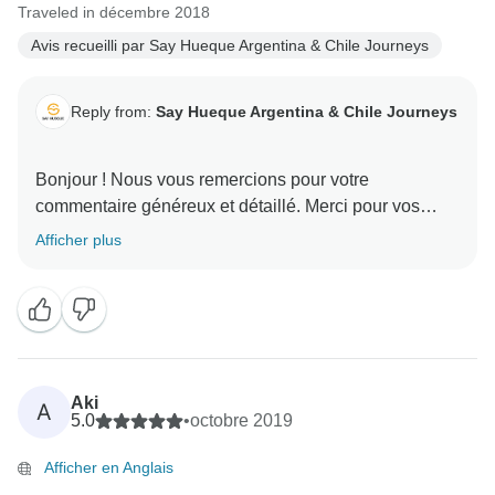
Traveled in décembre 2018
Avis recueilli par Say Hueque Argentina & Chile Journeys
Reply from:
Say Hueque Argentina & Chile Journeys
Bonjour ! Nous vous remercions pour votre
commentaire généreux et détaillé. Merci pour vos
commentaires concernant l'hôtel à San Pedro, nous
Afficher plus
en tiendrons compte. Nous sommes heureux que
vous ayez passé un excellent voyage dans le Nord-
Ouest et nous espérons vous revoir en Amérique du
Sud. Comme vous l'avez dit, il y a encore beaucoup à
Aki
A
5.0
•
octobre 2019
Afficher en Anglais