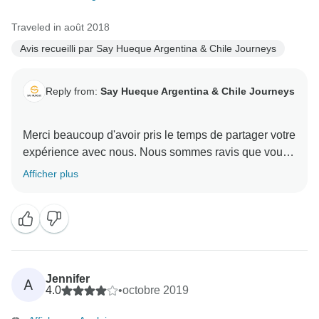
Traveled in août 2018
Avis recueilli par Say Hueque Argentina & Chile Journeys
Reply from:
Say Hueque Argentina & Chile Journeys
Merci beaucoup d'avoir pris le temps de partager votre
expérience avec nous. Nous sommes ravis que vous
ayez passé un excellent voyage et nous allons
Afficher plus
certainement nous pencher sur les autres
commentaires ! Nous vous souhaitons une excellente
journée et vous présentons nos meilleurs vœux
Jennifer
A
4.0
•
octobre 2019