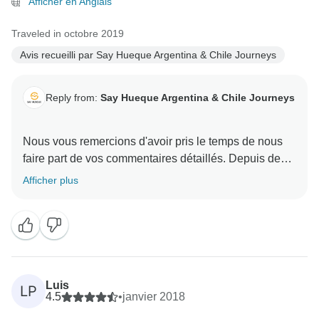
Afficher en Anglais
Traveled in octobre 2019
Avis recueilli par Say Hueque Argentina & Chile Journeys
Reply from:
Say Hueque Argentina & Chile Journeys
Nous vous remercions d'avoir pris le temps de nous
faire part de vos commentaires détaillés. Depuis de
nombreuses années, nous informons nos passagers
Afficher plus
qu'Uyuni est une région isolée et peu développée,
avec des hébergements basiques, et que pendant
l'aventure en 4×4, les passagers seront accompagnés
d'un chauffeur hispanophone. Nous essayons
d'insister sur ce point, pour éviter toute surprise
négative, en renforçant l'idée que la destination est à
Luis
LP
couper le souffle et qu'elle en vaut vraiment la peine.
4.5
•
janvier 2018
Je suis vraiment désolée que vous ayez manqué cette