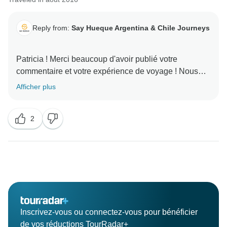
Reply from:
Say Hueque Argentina & Chile Journeys
Patricia ! Merci beaucoup d'avoir publié votre
commentaire et votre expérience de voyage ! Nous
sommes très heureux que vous ayez participé à cette
Afficher plus
2
Inscrivez-vous ou connectez-vous pour bénéficier
de vos réductions TourRadar+