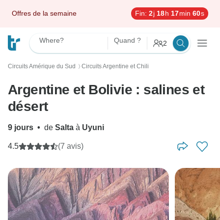
Offres de la semaine
Fin:
2
j
18
h
17
min
58
s
Where?
Quand ?
2
Circuits Amérique du Sud
Circuits Argentine et Chili
〉
Argentine et Bolivie : salines et
désert
9 jours
•
de
Salta
à
Uyuni
4.5
(7 avis)