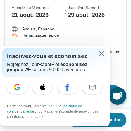
À partir du Vendredi
Jusqu'au Samedi
21 août, 2026
29 août, 2026
Anglais, Espagnol
Remplissage rapide
€2,171
De :
par personne
Inscrivez-vous et économisez
Rejoignez TourRadar+ et
économisez
S'inscrire
pour réaliser des économies
jusqu'à 7%
sur nos 50 000 aventures.
Prix basé sur une chambre double
Confirmer les dates
En m'inscrivant, j'accepte les
CGV
,
politique de
confidentialité de
, TourRadar, et j'accepte de recevoir des
À partir de
courriers commerciaux.
Afficher plus de dates à venir
Voir les disponibilités
€
2,171
par personne