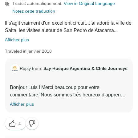
Traduit automatiquement.
View in Original Language
information, mais laissez-moi vous dire que nous
Notez cette traduction
allons certainement travailler sur tous vos
commentaires pour continuer à améliorer notre
Il s'agit vraiment d'un excellent circuit. J'ai adoré la ville de
service, en veillant à ce que nous n'ayons pas
Salta, les visites autour de San Pedro de Atacama...
d'inconvénients similaires à l'avenir. Merci beaucoup
Afficher plus
et nous espérons vous accueillir encore une fois en
Traveled in janvier 2018
Reply from:
Say Hueque Argentina & Chile Journeys
Bonjour Luis ! Merci beaucoup pour votre
commentaire. Nous sommes très heureux d'apprendre
que vous avez eu une bonne expérience et nous
Afficher plus
4