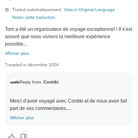
Traduit automatiquement.
View in Original Language
Merci encore pour vos aimables commentaires. Nous
Notez cette traduction
espérons vous accueillir à nouveau lors d'une autre
Tom a été un organisateur de voyage exceptionnel ! Il s'est
assuré que nous vivions la meilleure expérience
possible...
Afficher plus
Traveled in décembre 2024
Reply from:
Contiki
Merci d'avoir voyagé avec Contiki et de nous avoir fait
part de vos commentaires.
Afficher plus
Nous sommes ravis d'apprendre que votre
accompagnateur vous a apporté un soutien aussi
attentionné tout au long de votre voyage et vous a