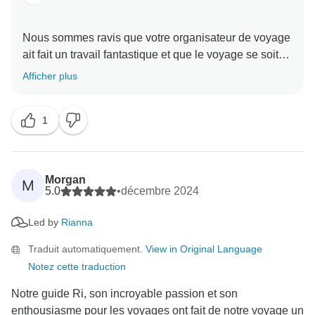
Nous sommes ravis que votre organisateur de voyage
ait fait un travail fantastique et que le voyage se soit
déroulé sans encombre. Nous espérons que vous
Afficher plus
vous êtes forgé des tas de bons souvenirs et de
nouvelles amitiés. Nous vous remercions d'avoir pris
1
Morgan
M
5.0
•
décembre 2024
Led by
Rianna
Traduit automatiquement.
View in Original Language
Notez cette traduction
Notre guide Ri, son incroyable passion et son
enthousiasme pour les voyages ont fait de notre voyage un