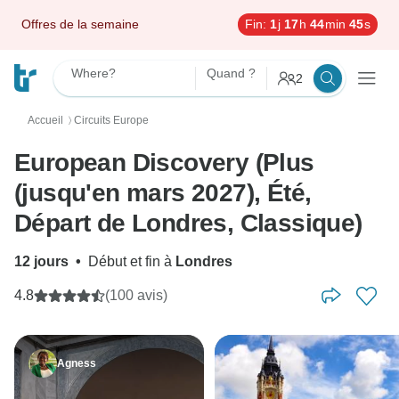
Offres de la semaine
Fin:
1
j
17
h
44
min
44
s
Where?
Quand ?
2
Accueil
Circuits Europe
〉
European Discovery (Plus
(jusqu'en mars 2027), Été,
Départ de Londres, Classique)
12 jours
•
Début et fin à
Londres
4.8
(100 avis)
Agness