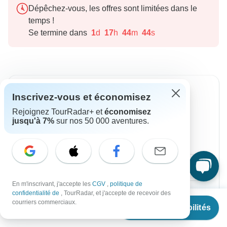
Dépêchez-vous, les offres sont limitées dans le
temps !
Se termine dans
1
d
17
h
44
m
43
s
À partir du Samedi
Jusqu'au Mercredi
Inscrivez-vous et économisez
22 août, 2026
2 sept., 2026
Rejoignez TourRadar+ et
économisez
jusqu'à 7%
sur nos 50 000 aventures.
Anglais
Départ garanti
€2,395
De :
par personne
En m'inscrivant, j'accepte les
CGV
,
politique de
S'inscrire
pour réaliser des économies
confidentialité de
, TourRadar, et j'accepte de recevoir des
À partir de
€1,925
courriers commerciaux.
Voir les disponibilités
Prix basé sur une chambre double
€
1,733
par personne