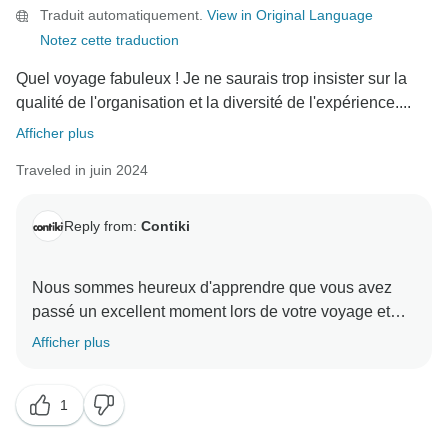
Traduit automatiquement.
View in Original Language
Notez cette traduction
Quel voyage fabuleux ! Je ne saurais trop insister sur la
qualité de l'organisation et la diversité de l'expérience....
Afficher plus
Traveled in juin 2024
Reply from:
Contiki
Nous sommes heureux d'apprendre que vous avez
passé un excellent moment lors de votre voyage et
que notre gestionnaire de voyage a joué un rôle positif
Afficher plus
dans l'amélioration de votre expérience. Nous
apprécions sincèrement que vous ayez choisi Contiki
1
comme partenaire de votre aventure, et vos