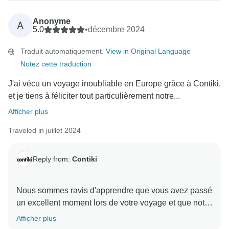
Anonyme
A
5.0
•
décembre 2024
Traduit automatiquement.
View in Original Language
Notez cette traduction
J'ai vécu un voyage inoubliable en Europe grâce à Contiki,
et je tiens à féliciter tout particulièrement notre...
Afficher plus
Traveled in juillet 2024
Reply from:
Contiki
Nous sommes ravis d'apprendre que vous avez passé
un excellent moment lors de votre voyage et que notre
gestionnaire de voyage l'a rendu encore meilleur pour
Afficher plus
vous ! Merci d'avoir choisi Contiki comme compagnon