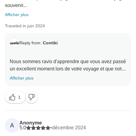
souvenir...
Afficher plus
Traveled in juin 2024
Reply from:
Contiki
Nous sommes ravis d'apprendre que vous avez passé
un excellent moment lors de votre voyage et que notre
directeur de voyage a eu un impact important sur votre
Afficher plus
expérience. Nous vous remercions d'avoir choisi
Contiki comme compagnon d'aventure ; vos
1
commentaires sont vraiment précieux et essentiels à
Anonyme
A
5.0
•
décembre 2024