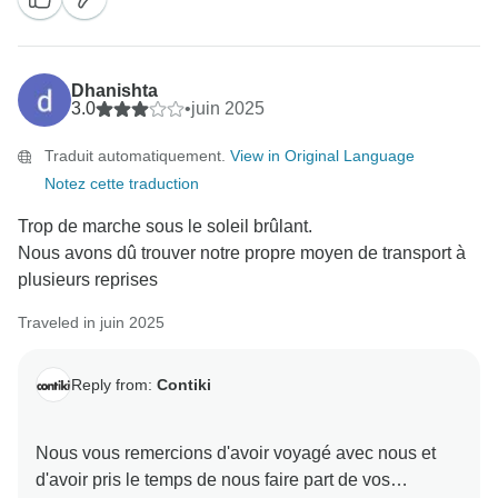
aidé à profiter pleinement de chaque ville. Nous
sommes heureux de savoir que ses connaissances et
son organisation ont contribué à rendre cette
Dhanishta
expérience mémorable et agréable pour l'ensemble
3.0
•
juin 2025
du groupe.
Traduit automatiquement.
View in Original Language
Notez cette traduction
Merci encore pour vos aimables commentaires. Nous
espérons vous accueillir à nouveau pour une autre
Trop de marche sous le soleil brûlant.
Nous avons dû trouver notre propre moyen de transport à
plusieurs reprises
Traveled in juin 2025
Reply from:
Contiki
Nous vous remercions d'avoir voyagé avec nous et
d'avoir pris le temps de nous faire part de vos