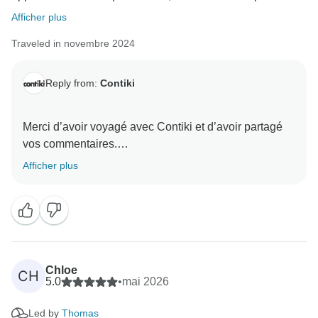
Afficher plus
Traveled in novembre 2024
Reply from:
Contiki
Merci d’avoir voyagé avec Contiki et d’avoir partagé
vos commentaires.
Afficher plus
Nous sommes ravis d’apprendre que votre
accompagnateur vous a fait vivre une expérience
aussi enrichissante et bien organisée tout au long de
votre voyage. Nous sommes heureux de savoir que la
planification minutieuse, les présentations et les
recommandations vous ont permis de mieux
Chloe
CH
comprendre et d’apprécier chaque destination, et que
5.0
•
mai 2026
l’ambiance à bord a contribué à rendre cette
Led by
Thomas
expérience encore plus agréable.