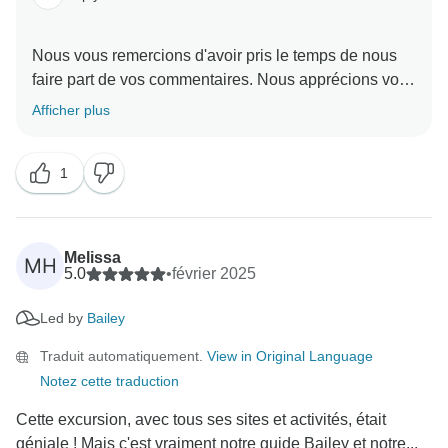
Nous examinerons les détails pour comprendre ce qui
a pu conduire à cette situation et nous veillerons à ce
Nous vous remercions d'avoir pris le temps de nous
que les arrangements et la communication soient plus
faire part de vos commentaires. Nous apprécions vos
clairs pour les futurs voyageurs.
suggestions et les transmettrons à notre équipe de
Afficher plus
Nous vous remercions à nouveau pour vos
commentaires honnêtes, qui nous aident à nous
1
améliorer. Nous espérons qu'en dépit de ces
préoccupations, vous avez passé des moments
agréables au cours de votre voyage et que nous
aurons l'occasion de vous accueillir à nouveau à
Melissa
MH
5.0
•
février 2025
Led by
Bailey
Traduit automatiquement.
View in Original Language
Notez cette traduction
Cette excursion, avec tous ses sites et activités, était
géniale ! Mais c'est vraiment notre guide Bailey et notre...