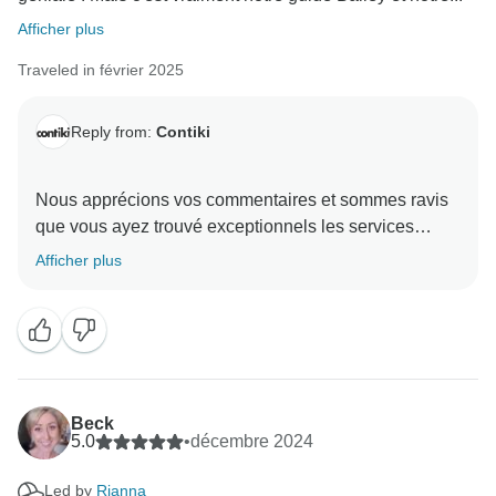
Afficher plus
Traveled in février 2025
Reply from:
Contiki
Nous apprécions vos commentaires et sommes ravis
que vous ayez trouvé exceptionnels les services
fournis par notre équipe "On The Road". Leur
Afficher plus
dévouement est inestimable pour notre entreprise, et
nous nous engageons pleinement à garantir la
Beck
5.0
•
décembre 2024
Led by
Rianna