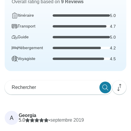
Overall rating based on
9 Reviews
Itinéraire
5.0
Transport
4.7
Guide
5.0
Hébergement
4.2
Voyagiste
4.5
Georgia
A
5.0
•
septembre 2019