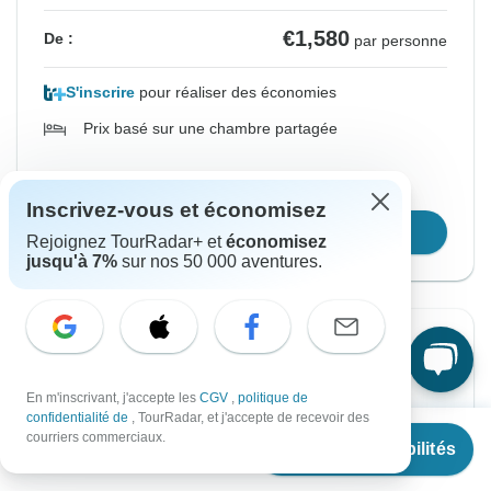
€1,580
De :
par personne
S'inscrire
pour réaliser des économies
Prix basé sur une chambre partagée
Bloquer la place pendant 48 h
Inscrivez-vous et économisez
Confirmer les dates
Rejoignez TourRadar+ et
économisez
jusqu'à 7%
sur nos 50 000 aventures.
Confirmation instantanée
À partir du Mercredi
Jusqu'au Mardi
En m'inscrivant, j'accepte les
CGV
,
politique de
6 janv., 2027
19 janv., 2027
confidentialité de
, TourRadar, et j'accepte de recevoir des
À partir de
€1,471
courriers commerciaux.
Voir les disponibilités
€
1,104
par personne
Anglais