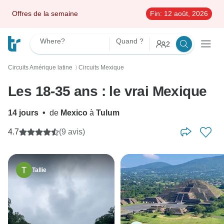
Offres de la semaine
Fin:
12 août, 2026
Where?
Quand ?
2
Circuits Amérique latine
Circuits Mexique
〉
Les 18-35 ans : le vrai Mexique
14 jours
•
de
Mexico
à
Tulum
4.7
(9 avis)
Tallie