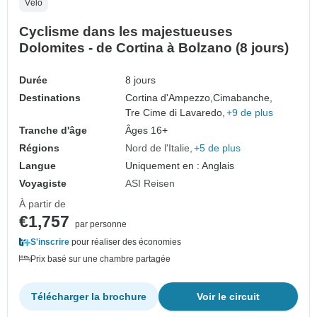
Vélo
Cyclisme dans les majestueuses
Dolomites - de Cortina à Bolzano (8 jours)
Durée
8 jours
Destinations
Cortina d'Ampezzo,
Cimabanche,
Tre Cime di Lavaredo,
+9 de plus
Tranche d'âge
Âges 16+
Régions
Nord de l'Italie
+5 de plus
Langue
Uniquement en : Anglais
Voyagiste
ASI Reisen
À partir de
€1,757
par personne
S'inscrire
pour réaliser des économies
Prix basé sur une chambre partagée
Télécharger la brochure
Voir le circuit