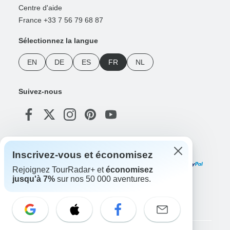
Centre d'aide
France +33 7 56 79 68 87
Sélectionnez la langue
EN
DE
ES
FR
NL
Suivez-nous
Modes de paiement
Inscrivez-vous et économisez
Rejoignez TourRadar+ et
économisez
jusqu'à 7%
sur nos 50 000 aventures.
Téléchargez notre application