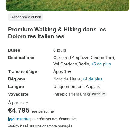
Randonnée et trek
Premium Walking & Hiking dans les
Dolomites italiennes
Durée
6 jours
Destinations
Cortina d'Ampezzo,
Cinque Torri,
Val Gardena,
Badia,
+5 de plus
Tranche d'âge
Âges 15+
Régions
Nord de l'Italie
+4 de plus
Langue
Uniquement en : Anglais
Voyagiste
Intrepid Premium
À partir de
€4,795
par personne
S'inscrire
pour réaliser des économies
Prix basé sur une chambre partagée