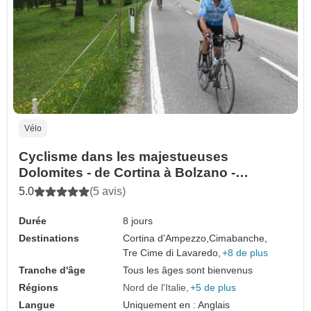
Vélo
Cyclisme dans les majestueuses
Dolomites - de Cortina à Bolzano -
Classique autoguidé
5.0
(5 avis)
Durée
8 jours
Destinations
Cortina d'Ampezzo,
Cimabanche,
Tre Cime di Lavaredo,
+8 de plus
Tranche d'âge
Tous les âges sont bienvenus
Régions
Nord de l'Italie
+5 de plus
Langue
Uniquement en : Anglais