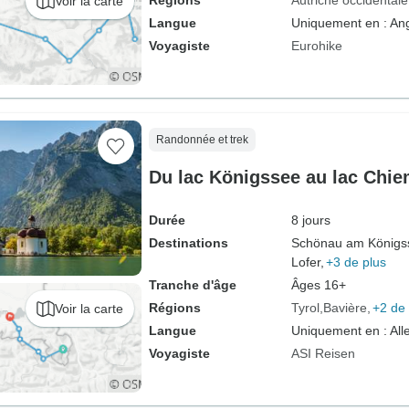
Régions
Autriche occidentale
Voir la carte
Langue
Uniquement en : Ang
Voyagiste
Eurohike
Randonnée et trek
Du lac Königssee au lac Chie
Durée
8 jours
Destinations
Schönau am Königs
Lofer,
+3 de plus
Tranche d'âge
Âges 16+
Régions
Tyrol
Bavière
+2 de 
Voir la carte
Langue
Uniquement en : Al
Voyagiste
ASI Reisen