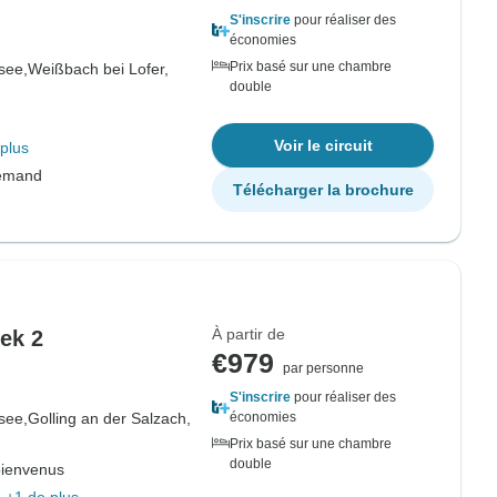
S'inscrire
pour réaliser des
économies
Prix basé sur une chambre
see,
Weißbach bei Lofer,
double
Voir le circuit
plus
lemand
Télécharger la brochure
À partir de
ek 2
€979
par personne
S'inscrire
pour réaliser des
see,
Golling an der Salzach,
économies
Prix basé sur une chambre
double
bienvenus