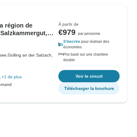
À partir de
la région de
€979
u Salzkammergut,
par personne
. (8 jours)
S'inscrire
pour réaliser des
économies
Prix basé sur une chambre
see,
Golling an der Salzach,
double
Voir le circuit
+1 de plus
lemand
Télécharger la brochure