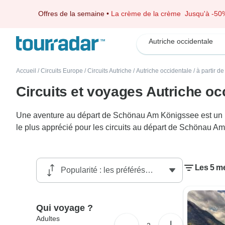
Offres de la semaine
•
La crème de la crème
Jusqu'à -50
Autriche occidentale
Accueil
/
Circuits Europe
/
Circuits Autriche
/
Autriche occidentale
/
à partir 
Circuits et voyages Autriche o
Une aventure au départ de Schönau Am Königssee est un bon
le plus apprécié pour les circuits au départ de Schönau Am
Les 5 me
Qui voyage ?
Adultes