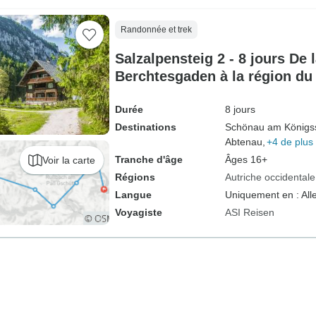
Randonnée et trek
Salzalpensteig 2 - 8 jours De 
Berchtesgaden à la région d
inscrite au patrimoine mondial
Durée
8 jours
Destinations
Schönau am Königs
Abtenau,
+4 de plus
Tranche d'âge
Âges 16+
Voir la carte
Régions
Autriche occidentale
Langue
Uniquement en : Al
Voyagiste
ASI Reisen