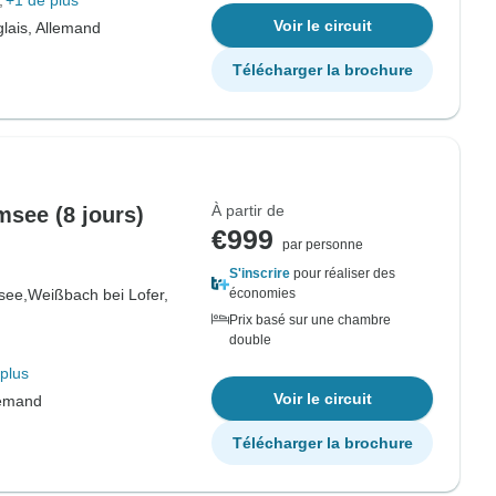
+1 de plus
Voir le circuit
lais, Allemand
Télécharger la brochure
À partir de
msee (8 jours)
€999
par personne
S'inscrire
pour réaliser des
see,
Weißbach bei Lofer,
économies
Prix basé sur une chambre
double
plus
Voir le circuit
lemand
Télécharger la brochure