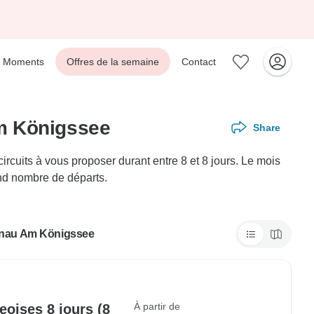
Moments
Offres de la semaine
Contact
Am Königssee
Share
cuits à vous proposer durant entre 8 et 8 jours. Le mois
and nombre de départs.
chönau Am Königssee
À partir de
oises 8 jours (8