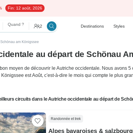
%
Fin:
12 août, 2026
Quand ?
2
Destinations
Styles
de Schönau am Königssee
ccidentale au départ de Schönau 
 moyen de découvrir le Autriche occidentale. Nous avons 5 cir
 Königssee est Août, c'est-à-dire le mois qui compte le plus gr
illeurs circuits dans le Autriche occidentale au départ de S
Randonnée et trek
Alpes bavaroises & salzbourge