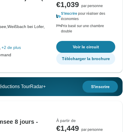
€1,039
par personne
S'inscrire
pour réaliser des
économies
Prix basé sur une chambre
see,
Weißbach bei Lofer,
double
Voir le circuit
+2 de plus
lemand
Télécharger la brochure
 réductions TourRadar+
S'inscrire
À partir de
msee 8 jours -
€1,449
par personne