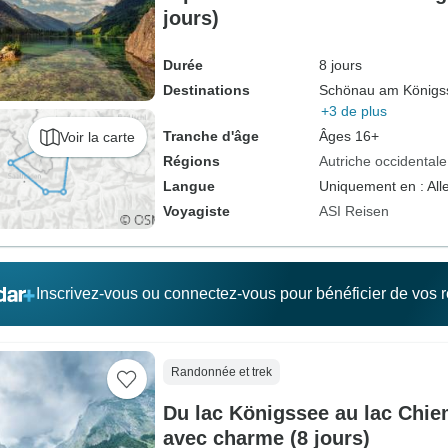
jours)
Durée
8 jours
Destinations
Schönau am Königs
+3 de plus
Tranche d'âge
Âges 16+
Voir la carte
Régions
Autriche occidentale
Langue
Uniquement en : Al
Voyagiste
ASI Reisen
Inscrivez-vous ou connectez-vous pour bénéficier de vos
Randonnée et trek
Du lac Königssee au lac Chie
avec charme (8 jours)