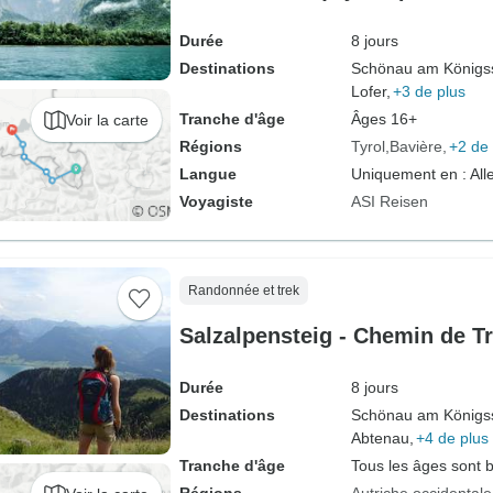
Durée
8 jours
Destinations
Schönau am Königs
Lofer,
+3 de plus
Tranche d'âge
Âges 16+
Voir la carte
Régions
Tyrol
Bavière
+2 de 
Langue
Uniquement en : Al
Voyagiste
ASI Reisen
Randonnée et trek
Salzalpensteig - Chemin de Tr
Durée
8 jours
Destinations
Schönau am Königs
Abtenau,
+4 de plus
Tranche d'âge
Tous les âges sont 