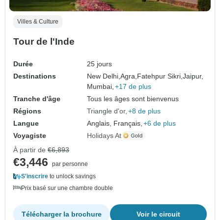
Villes & Culture
Tour de l'Inde
Durée
25 jours
Destinations
New Delhi,
Agra,
Fatehpur Sikri,
Jaipur,
Mumbai,
+17 de plus
Tranche d'âge
Tous les âges sont bienvenus
Régions
Triangle d'or
+8 de plus
Langue
Anglais, Français,
+6 de plus
Voyagiste
Holidays At
À partir de
€6,893
€3,446
par personne
S'inscrire
to unlock savings
Prix basé sur une chambre double
Télécharger la brochure
Voir le circuit