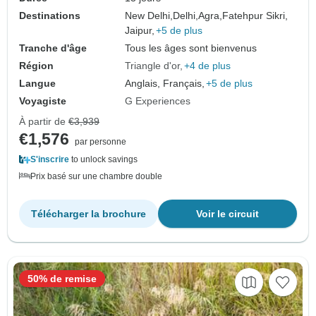
Destinations
New Delhi,
Delhi,
Agra,
Fatehpur Sikri,
Jaipur,
+5 de plus
Tranche d'âge
Tous les âges sont bienvenus
Région
Triangle d'or
+4 de plus
Langue
Anglais, Français,
+5 de plus
Voyagiste
G Experiences
À partir de
€3,939
€1,576
par personne
S'inscrire
to unlock savings
Prix basé sur une chambre double
Télécharger la brochure
Voir le circuit
50% de remise