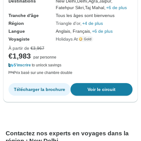
Destinations
New Delhi,
Delhi,
Agra,
Jaipur,
Fatehpur Sikri,
Taj Mahal,
+6 de plus
Tranche d'âge
Tous les âges sont bienvenus
Région
Triangle d'or
+4 de plus
Langue
Anglais, Français,
+6 de plus
Voyagiste
Holidays At
À partir de
€3,967
€1,983
par personne
S'inscrire
to unlock savings
Prix basé sur une chambre double
Télécharger la brochure
Voir le circuit
Contactez nos experts en voyages dans la
région : New Delhi