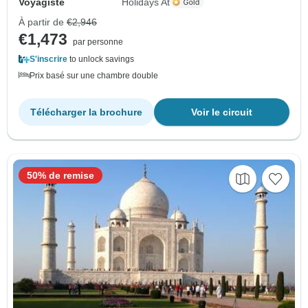
Voyagiste
Holidays At
À partir de
€2,946
€1,473
par personne
S'inscrire
to unlock savings
Prix basé sur une chambre double
Télécharger la brochure
Voir le circuit
50% de remise