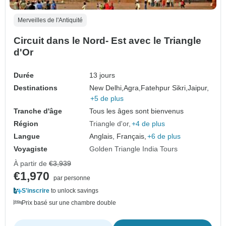
Merveilles de l'Antiquité
Circuit dans le Nord- Est avec le Triangle
d'Or
Durée
13 jours
Destinations
New Delhi,
Agra,
Fatehpur Sikri,
Jaipur,
+5 de plus
Tranche d'âge
Tous les âges sont bienvenus
Région
Triangle d'or
+4 de plus
Langue
Anglais, Français,
+6 de plus
Voyagiste
Golden Triangle India Tours
À partir de
€3,939
€1,970
par personne
S'inscrire
to unlock savings
Prix basé sur une chambre double