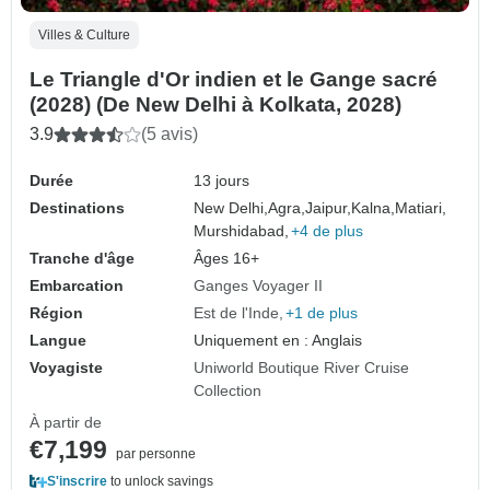
Villes & Culture
Le Triangle d'Or indien et le Gange sacré
(2028) (De New Delhi à Kolkata, 2028)
3.9
(5 avis)
Durée
13 jours
Destinations
New Delhi,
Agra,
Jaipur,
Kalna,
Matiari,
Murshidabad,
+4 de plus
Tranche d'âge
Âges 16+
Embarcation
Ganges Voyager II
Région
Est de l'Inde
+1 de plus
Langue
Uniquement en : Anglais
Voyagiste
Uniworld Boutique River Cruise
Collection
À partir de
€7,199
par personne
S'inscrire
to unlock savings