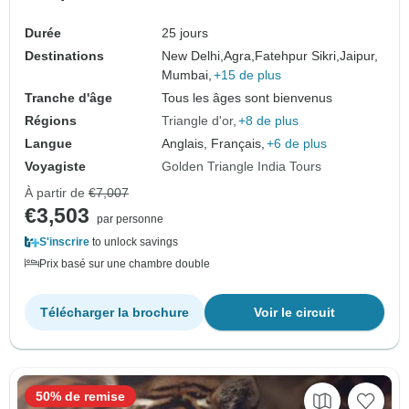
Durée
25 jours
Destinations
New Delhi,
Agra,
Fatehpur Sikri,
Jaipur,
Mumbai,
+15 de plus
Tranche d'âge
Tous les âges sont bienvenus
Régions
Triangle d'or
+8 de plus
Langue
Anglais, Français,
+6 de plus
Voyagiste
Golden Triangle India Tours
À partir de
€7,007
€3,503
par personne
S'inscrire
to unlock savings
Prix basé sur une chambre double
Télécharger la brochure
Voir le circuit
50% de remise