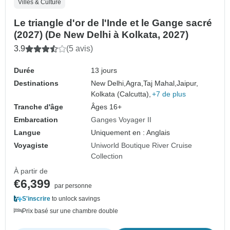
Villes & Culture
Le triangle d'or de l'Inde et le Gange sacré
(2027) (De New Delhi à Kolkata, 2027)
3.9
(5 avis)
Durée
13 jours
Destinations
New Delhi,
Agra,
Taj Mahal,
Jaipur,
Kolkata (Calcutta),
+7 de plus
Tranche d'âge
Âges 16+
Embarcation
Ganges Voyager II
Langue
Uniquement en : Anglais
Voyagiste
Uniworld Boutique River Cruise
Collection
À partir de
€6,399
par personne
S'inscrire
to unlock savings
Prix basé sur une chambre double