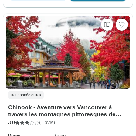
Randonnée et trek
Chinook - Aventure vers Vancouver à
travers les montagnes pittoresques de
Whistler
3.0
(1 avis)
Durée
3 jours