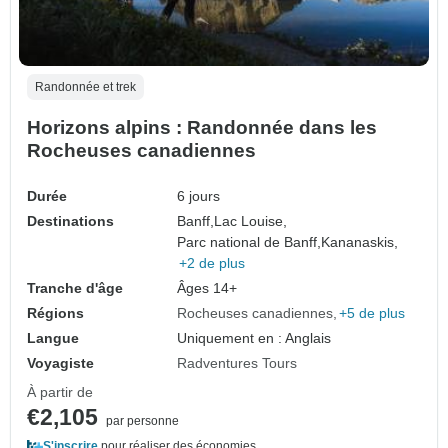
Randonnée et trek
Horizons alpins : Randonnée dans les
Rocheuses canadiennes
Durée
6 jours
Destinations
Banff,
Lac Louise,
Parc national de Banff,
Kananaskis,
+2 de plus
Tranche d'âge
Âges 14+
Régions
Rocheuses canadiennes
+5 de plus
Langue
Uniquement en : Anglais
Voyagiste
Radventures Tours
À partir de
€2,105
par personne
S'inscrire
pour réaliser des économies