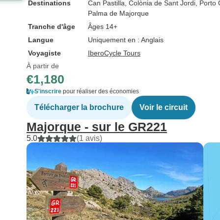
Destinations
Can Pastilla
, Colònia de Sant Jordi
, Porto 
Palma de Majorque
Tranche d'âge
Âges 14+
Langue
Uniquement en : Anglais
Voyagiste
IberoCycle Tours
À partir de
€1,180
S'inscrire
pour réaliser des économies
Télécharger la brochure
Voir le circuit
Majorque - sur le GR221
5.0
(1 avis)