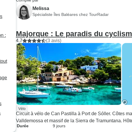
Compilé par
Melissa
Spécialiste Îles Baléares chez TourRadar
es
Majorque : Le paradis du cyclis
n :
4.7
(3 avis)
tout
yage
s
Vélo
a
Circuit à vélo de Can Pastilla à Port de Sóller. Côtes 
Valldemossa et massif de la Sierra de Tramuntana. Hôte
Durée
9 jours