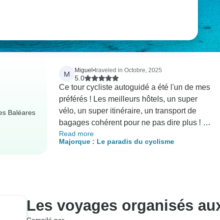
Miguel
•
traveled in Octobre, 2025
M
5.0
Ce tour cycliste autoguidé a été l'un de mes
préférés ! Les meilleurs hôtels, un super
vélo, un super itinéraire, un transport de
les Baléares
bagages cohérent pour ne pas dire plus ! Je
Read more
me souviendrai de ce tour pour toujours et si
Majorque : Le paradis du cyclisme
vous cherchez un tour de Majorque à vélo,
IberoCycle est le meilleur !
Les voyages organisés aux