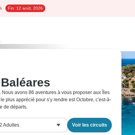
%
Fin:
12 août, 2026
s
s Baléares
al. Nous avons 86 aventures à vous proposer aux Îles
le plus apprécié pour s'y rendre est Octobre, c'est-à-
e de départs.
2
Adultes
Voir les circuits