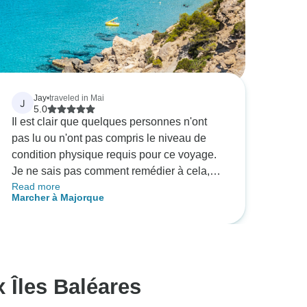
Jay
•
traveled in Mai
J
5.0
Il est clair que quelques personnes n'ont
pas lu ou n'ont pas compris le niveau de
condition physique requis pour ce voyage.
Je ne sais pas comment remédier à cela,
Read more
mais il est clair que certaines personnes
Marcher à Majorque
n'ont pas lu les notes de voyage !
 Îles Baléares