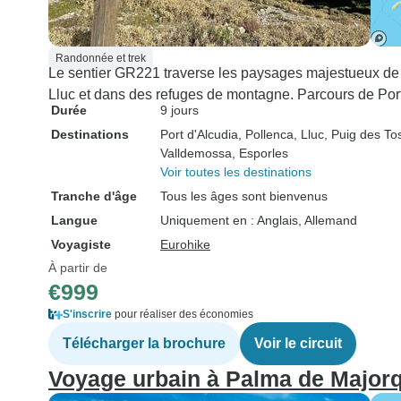
Randonnée et trek
Le sentier GR221 traverse les paysages majestueux de
Lluc et dans des refuges de montagne. Parcours de Port 
Durée
9 jours
Destinations
Port d'Alcudia
, Pollenca
, Lluc
, Puig des To
Valldemossa
, Esporles
Voir toutes les destinations
Tranche d'âge
Tous les âges sont bienvenus
Langue
Uniquement en : Anglais, Allemand
Voyagiste
Eurohike
À partir de
€999
S'inscrire
pour réaliser des économies
Télécharger la brochure
Voir le circuit
Voyage urbain à Palma de Major