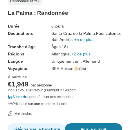
Randonnée et trek
La Palma : Randonnée
Durée
8 jours
Destinations
Santa Cruz de la Palma,
Fuencaliente,
San Andrés,
+5 de plus
Tranche d'âge
Âges 18+
Régions
Atlantique
+2 de plus
Langue
Uniquement en : Allemand
Voyagiste
SKR Reisen
À partir de
€1,949
par personne
Inclus : Vol aller-retour (Frankfurt Intl Airport)
S'inscrire
pour réaliser des économies
Prix basé sur une chambre double
Vols inclus
Télécharger la brochure
Voir le circuit