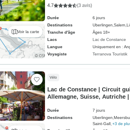
4.7
(3 avis)
Durée
6 jours
Destinations
Uberlingen,
Salem,
L
Voir la carte
Tranche d'âge
Âges 18+
Lacs
Lac de Constance
Langue
Uniquement en : Ang
Voyagiste
Terranova Touristik
Vélo
Lac de Constance | Circuit gui
Allemagne, Suisse, Autriche |
privé
Durée
7 jours
Destinations
Uberlingen,
Meersbu
Saint-Gall,
+3 de plu