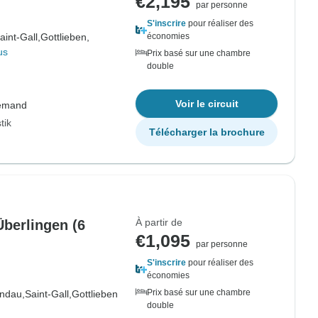
€2,195
par personne
S'inscrire
pour réaliser des
aint-Gall,
Gottlieben,
économies
us
Prix basé sur une chambre
double
Voir le circuit
lemand
tik
Télécharger la brochure
À partir de
Überlingen (6
€1,095
par personne
S'inscrire
pour réaliser des
économies
Prix basé sur une chambre
indau,
Saint-Gall,
Gottlieben
double