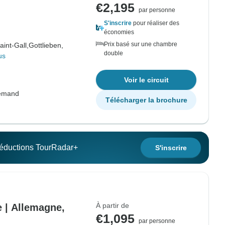
€2,195
par personne
S'inscrire
pour réaliser des
économies
Prix basé sur une chambre
aint-Gall,
Gottlieben,
double
us
Voir le circuit
lemand
Télécharger la brochure
 réductions TourRadar+
S'inscrire
À partir de
e | Allemagne,
€1,095
par personne