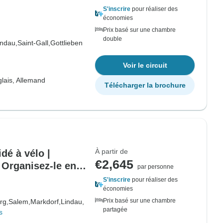
S'inscrire
pour réaliser des
économies
Prix basé sur une chambre
double
indau,
Saint-Gall,
Gottlieben
Voir le circuit
lais, Allemand
Télécharger la brochure
À partir de
dé à vélo |
€2,645
 Organisez-le en
par personne
S'inscrire
pour réaliser des
économies
Prix basé sur une chambre
rg,
Salem,
Markdorf,
Lindau,
partagée
s