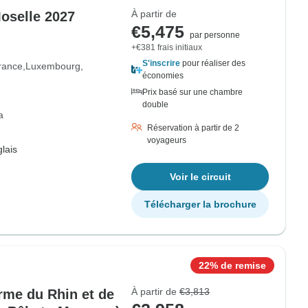
À partir de
Moselle 2027
€5,475
par personne
+€381 frais initiaux
S'inscrire
pour réaliser des
rance
Luxembourg
économies
Prix basé sur une chambre
double
a
Réservation à partir de 2
voyageurs
lais
Voir le circuit
Télécharger la brochure
22% de remise
À partir de
€3,813
rme du Rhin et de