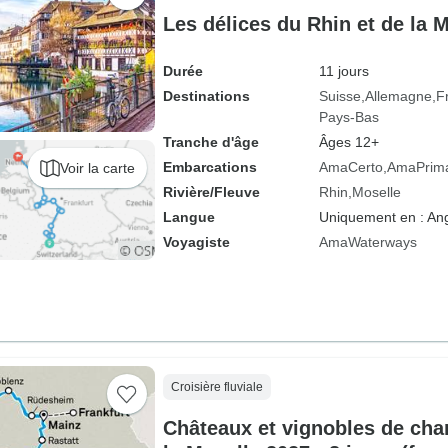
Les délices du Rhin et de la 
Durée
11 jours
Destinations
Suisse
Allemagne
F
Pays-Bas
Tranche d'âge
Âges 12+
Embarcations
AmaCerto
AmaPrim
Voir la carte
Rivière/Fleuve
Rhin
Moselle
Langue
Uniquement en : Ang
Voyagiste
AmaWaterways
Croisière fluviale
Châteaux et vignobles de cha