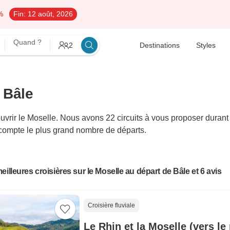
%
Fin:
12 août, 2026
Quand ?
2
Destinations
Styles
 Bâle
ir le Moselle. Nous avons 22 circuits à vous proposer durant en
ui compte le plus grand nombre de départs.
eilleures croisières sur le Moselle au départ de Bâle et 6 avis
Croisière fluviale
Le Rhin et la Moselle (vers le