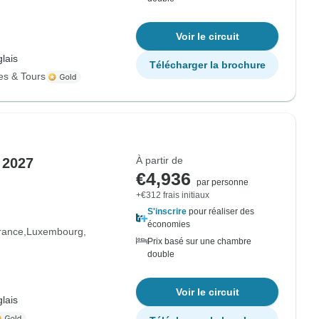
Voir le circuit
lais
Télécharger la brochure
es & Tours
À partir de
 2027
€4,936
par personne
+€312 frais initiaux
S'inscrire
pour réaliser des
économies
rance
Luxembourg
Prix basé sur une chambre
double
Voir le circuit
lais