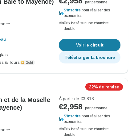
€2,958
om Bâle to Mayence)
par personne
S'inscrire
pour réaliser des
économies
Prix basé sur une chambre
rance
double
eau
Voir le circuit
lais
Télécharger la brochure
es & Tours
22% de remise
À partir de
€3,813
 et de la Moselle
€2,958
Mayence)
par personne
S'inscrire
pour réaliser des
économies
Prix basé sur une chambre
rance
double