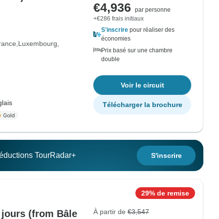
€4,936
par personne
+€286 frais initiaux
S'inscrire
pour réaliser des
économies
rance
Luxembourg
Prix basé sur une chambre
double
Voir le circuit
lais
Télécharger la brochure
 réductions TourRadar+
S'inscrire
29% de remise
À partir de
€3,547
8 jours (from Bâle