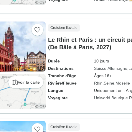
Croisière fluviale
Le Rhin et Paris : un circuit
(De Bâle à Paris, 2027)
Durée
10 jours
Destinations
Suisse
Allemagne
L
Tranche d'âge
Âges 16+
Voir la carte
Rivière/Fleuve
Rhin
Seine
Moselle
Langue
Uniquement en : Ang
Voyagiste
Uniworld Boutique Ri
Croisière fluviale