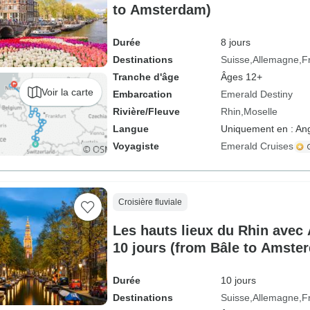
to Amsterdam)
Durée
8 jours
Destinations
Suisse
Allemagne
F
Tranche d'âge
Âges 12+
Voir la carte
Embarcation
Emerald Destiny
Rivière/Fleuve
Rhin
Moselle
Langue
Uniquement en : Ang
Voyagiste
Emerald Cruises
Croisière fluviale
Les hauts lieux du Rhin avec
10 jours (from Bâle to Amste
Durée
10 jours
Destinations
Suisse
Allemagne
F