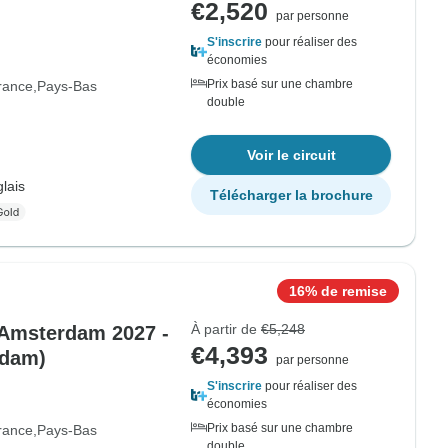
€2,520
par personne
S'inscrire
pour réaliser des
économies
Prix basé sur une chambre
rance
Pays-Bas
double
Voir le circuit
lais
Télécharger la brochure
16% de remise
À partir de
€5,248
 Amsterdam 2027 -
€4,393
rdam)
par personne
S'inscrire
pour réaliser des
économies
Prix basé sur une chambre
rance
Pays-Bas
double