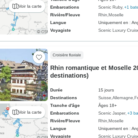
Voir la carte
Embarcations
Scenic Ruby
+1 bat
Rivière/Fleuve
Rhin
Moselle
Langue
Uniquement en : Ang
Voyagiste
Scenic Luxury Cruis
Croisière fluviale
Rhin romantique et Moselle 20
destinations)
Durée
15 jours
Destinations
Suisse
Allemagne
F
Tranche d'âge
Âges 18+
Voir la carte
Embarcations
Scenic Jasper
+3 b
Rivière/Fleuve
Rhin
Moselle
Langue
Uniquement en : Ang
Voyagiste
Scenic Luxury Cruis