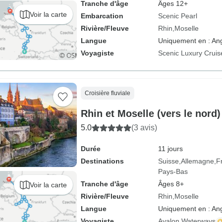
Tranche d'âge
Âges 12+
Voir la carte
Embarcation
Scenic Pearl
Rivière/Fleuve
Rhin
Moselle
Langue
Uniquement en : Ang
Voyagiste
Scenic Luxury Cruis
Croisière fluviale
Rhin et Moselle (vers le nord)
5.0
(3 avis)
Durée
11 jours
Destinations
Suisse
Allemagne
F
Pays-Bas
Tranche d'âge
Âges 8+
Voir la carte
Rivière/Fleuve
Rhin
Moselle
Langue
Uniquement en : Ang
Voyagiste
Avalon Waterways