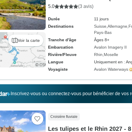
5.0
(3 avis)
Durée
11 jours
Destinations
Suisse
Allemagne
F
Pays-Bas
Tranche d'âge
Âges 8+
Voir la carte
Embarcation
Avalon Imagery II
Rivière/Fleuve
Rhin
Moselle
Langue
Uniquement en : Ang
Voyagiste
Avalon Waterways
Inscrivez-vous ou connectez-vous pour bénéficier de vos
Croisière fluviale
Les tulipes et le Rhin 2027 - 