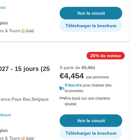
eau
Voir le circuit
lais
Télécharger la brochure
es & Tours
26% de remise
À partir de
€5,981
27 - 15 jours (25
€4,454
par personne
S'inscrire
pour réaliser des
économies
Prix basé sur une chambre
rance
Pays-Bas
Belgique
double
ateaux
Voir le circuit
lais
Télécharger la brochure
es & Tours