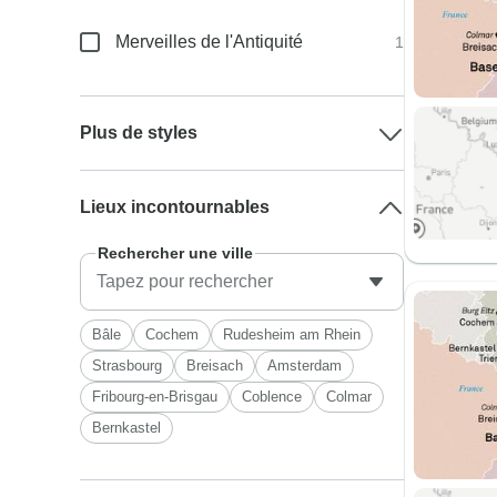
Merveilles de l'Antiquité
1
Plus de styles
Lieux incontournables
Rechercher une ville
Bâle
Cochem
Rudesheim am Rhein
Strasbourg
Breisach
Amsterdam
Fribourg-en-Brisgau
Coblence
Colmar
Bernkastel