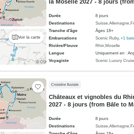
la Moselle 2027 - 8 jours (fr
Durée
8 jours
Destinations
Suisse
Allemagne
F
Tranche d'âge
Âges 18+
Voir la carte
Embarcations
Scenic Ruby
+1 bat
Rivière/Fleuve
Rhin
Moselle
Langue
Uniquement en : Ang
Voyagiste
Scenic Luxury Cruis
Croisière fluviale
Châteaux et vignobles du Rhin
2027 - 8 jours (from Bâle to 
Durée
8 jours
Destinations
Suisse
Allemagne
F
Tranche d'âge
Âges 18+