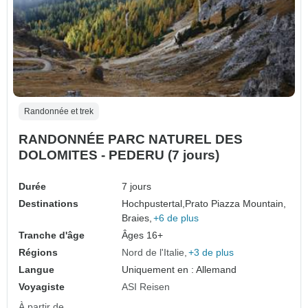
Randonnée et trek
RANDONNÉE PARC NATUREL DES
DOLOMITES - PEDERU (7 jours)
Durée
7 jours
Destinations
Hochpustertal,
Prato Piazza Mountain,
Braies,
+6 de plus
Tranche d'âge
Âges 16+
Régions
Nord de l'Italie
+3 de plus
Langue
Uniquement en : Allemand
Voyagiste
ASI Reisen
À partir de