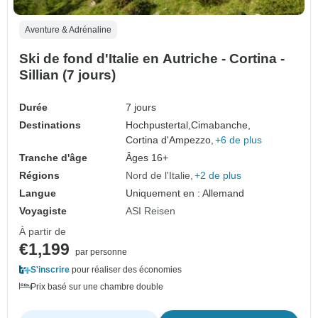
Aventure & Adrénaline
Ski de fond d'Italie en Autriche - Cortina -
Sillian (7 jours)
Durée
7 jours
Destinations
Hochpustertal,
Cimabanche,
Cortina d'Ampezzo,
+6 de plus
Tranche d'âge
Âges 16+
Régions
Nord de l'Italie
+2 de plus
Langue
Uniquement en : Allemand
Voyagiste
ASI Reisen
À partir de
€1,199
par personne
S'inscrire
pour réaliser des économies
Prix basé sur une chambre double