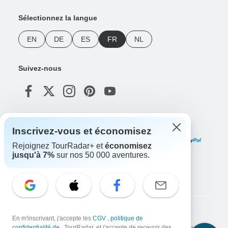
Sélectionnez la langue
EN
DE
ES
FR
NL
Suivez-nous
Modes de paiement
Inscrivez-vous et économisez
Rejoignez TourRadar+ et
économisez
jusqu'à 7%
sur nos 50 000 aventures.
Téléchargez notre application
Copyright © TourRadar. Tous droits réservés.
En m'inscrivant, j'accepte les
CGV
,
politique de
confidentialité de
, TourRadar, et j'accepte de recevoir des