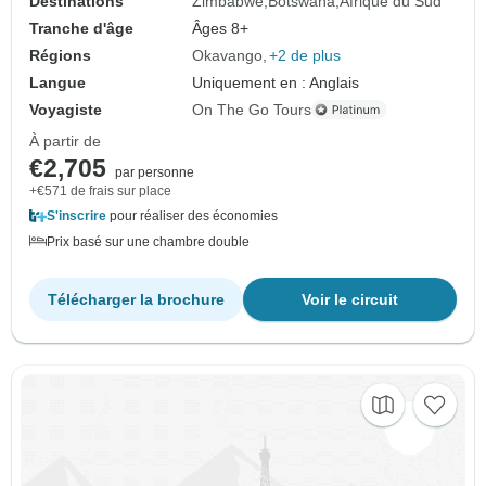
Destinations
Zimbabwe
Botswana
Afrique du Sud
Tranche d'âge
Âges 8+
Régions
Okavango
+2 de plus
Langue
Uniquement en : Anglais
Voyagiste
On The Go Tours
À partir de
€2,705
par personne
+€571 de frais sur place
S'inscrire
pour réaliser des économies
Prix basé sur une chambre double
Télécharger la brochure
Voir le circuit