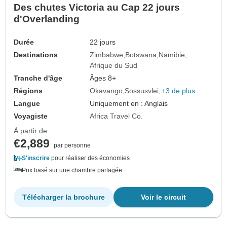
Des chutes Victoria au Cap 22 jours
d'Overlanding
Durée
22 jours
Destinations
Zimbabwe
Botswana
Namibie
Afrique du Sud
Tranche d'âge
Âges 8+
Régions
Okavango
Sossusvlei
+3 de plus
Langue
Uniquement en : Anglais
Voyagiste
Africa Travel Co.
À partir de
€2,889
par personne
S'inscrire
pour réaliser des économies
Prix basé sur une chambre partagée
Télécharger la brochure
Voir le circuit