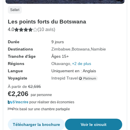
Safari
Les points forts du Botswana
4.0
(10 avis)
Durée
9 jours
Destinations
Zimbabwe
Botswana
Namibie
Tranche d'âge
Âges 15+
Régions
Okavango
+2 de plus
Langue
Uniquement en : Anglais
Voyagiste
Intrepid Travel
À partir de
€2,595
€2,206
par personne
S'inscrire
pour réaliser des économies
Prix basé sur une chambre partagée
Télécharger la brochure
Voir le circuit