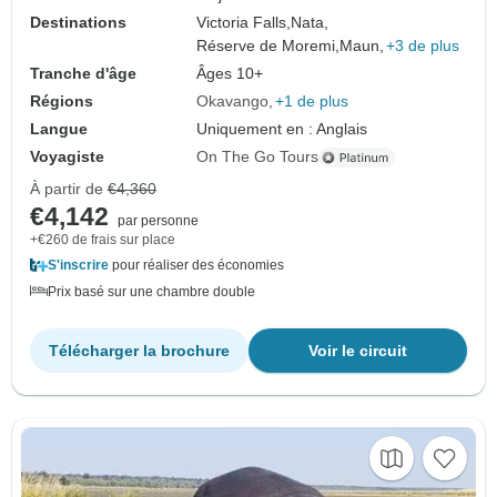
Destinations
Victoria Falls,
Nata,
Réserve de Moremi,
Maun,
+3 de plus
Tranche d'âge
Âges 10+
Régions
Okavango
+1 de plus
Langue
Uniquement en : Anglais
Voyagiste
On The Go Tours
À partir de
€4,360
€4,142
par personne
+€260 de frais sur place
S'inscrire
pour réaliser des économies
Prix basé sur une chambre double
Télécharger la brochure
Voir le circuit