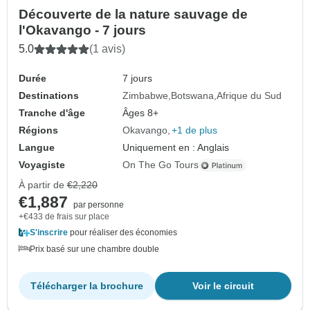
Découverte de la nature sauvage de
l'Okavango - 7 jours
5.0
(1 avis)
Durée
7 jours
Destinations
Zimbabwe
Botswana
Afrique du Sud
Tranche d'âge
Âges 8+
Régions
Okavango
+1 de plus
Langue
Uniquement en : Anglais
Voyagiste
On The Go Tours
À partir de
€2,220
€1,887
par personne
+€433 de frais sur place
S'inscrire
pour réaliser des économies
Prix basé sur une chambre double
Télécharger la brochure
Voir le circuit