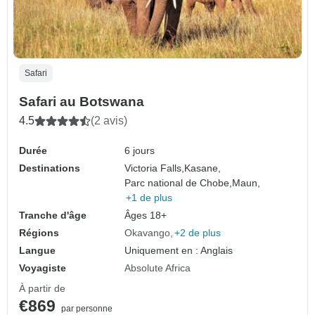
Safari
Safari au Botswana
4.5
(2 avis)
Durée
6 jours
Destinations
Victoria Falls,
Kasane,
Parc national de Chobe,
Maun,
+1 de plus
Tranche d'âge
Âges 18+
Régions
Okavango
+2 de plus
Langue
Uniquement en : Anglais
Voyagiste
Absolute Africa
À partir de
€869
par personne