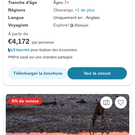
Tranche d'âge
Âges 7+
Régions
Okavango
+1 de plus
Langue
Uniquement en : Anglais
Voyagiste
Explore!
À partir de
€4,172
par personne
S'inscrire
pour réaliser des économies
Prix basé sur une chambre partagée
Télécharger la brochure
Voir le circuit
8% de remise