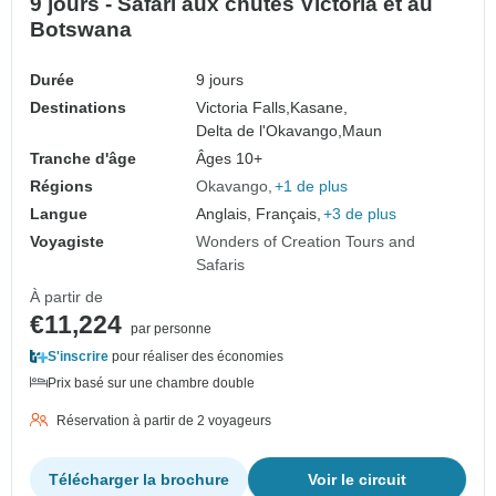
9 jours - Safari aux chutes Victoria et au
Botswana
Durée
9 jours
Destinations
Victoria Falls,
Kasane,
Delta de l'Okavango,
Maun
Tranche d'âge
Âges 10+
Régions
Okavango
+1 de plus
Langue
Anglais, Français,
+3 de plus
Voyagiste
Wonders of Creation Tours and
Safaris
À partir de
€11,224
par personne
S'inscrire
pour réaliser des économies
Prix basé sur une chambre double
Réservation à partir de 2 voyageurs
Télécharger la brochure
Voir le circuit