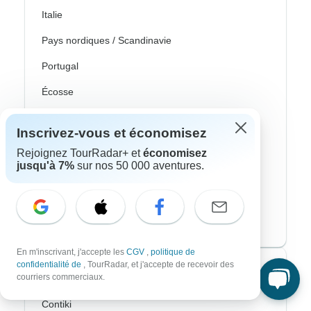
Italie
Pays nordiques / Scandinavie
Portugal
Écosse
Espagne
Inscrivez-vous et économisez
Turquie
Rejoignez TourRadar+ et
économisez
jusqu'à 7%
sur nos 50 000 aventures.
Canada
Costa Rica
États-Unis
En m'inscrivant, j'accepte les
CGV
,
politique de
confidentialité de
, TourRadar, et j'accepte de recevoir des
Voyagistes les plus populaires
courriers commerciaux.
Contiki