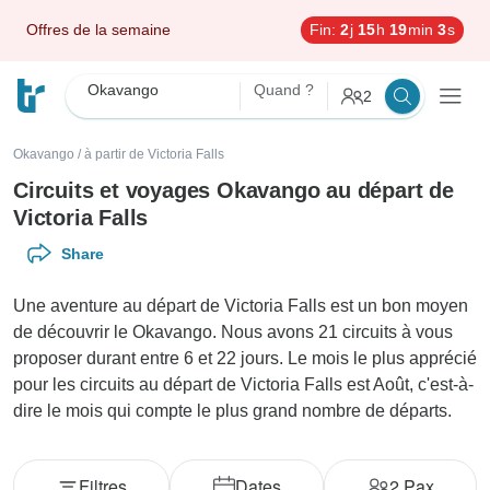
Offres de la semaine
Fin:
2
j
15
h
19
min
1
s
Okavango
Quand ?
2
Okavango
/
à partir de Victoria Falls
Circuits et voyages Okavango au départ de
Victoria Falls
Share
Une aventure au départ de Victoria Falls est un bon moyen
de découvrir le Okavango. Nous avons 21 circuits à vous
proposer durant entre 6 et 22 jours. Le mois le plus apprécié
pour les circuits au départ de Victoria Falls est Août, c'est-à-
dire le mois qui compte le plus grand nombre de départs.
Filtres
Dates
2
Pax