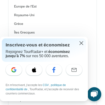
Europe de l'Est
Royaume-Uni
Grèce
Îles Grecques
Islande
Inscrivez-vous et économisez
Irlande
Rejoignez TourRadar+ et
économisez
jusqu'à 7%
sur nos 50 000 aventures.
Italie
Pays nordiques / Scandinavie
Portugal
Écosse
En m'inscrivant, j'accepte les
CGV
,
politique de
confidentialité de
, TourRadar, et j'accepte de recevoir des
Espagne
courriers commerciaux.
Turquie