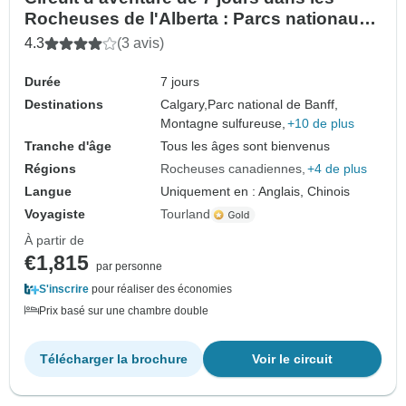
Rocheuses de l'Alberta : Parcs nationaux
de Banff, Jasper, Yoho, Waterton et
4.3
(3 avis)
Drumheller
Durée
7 jours
Destinations
Calgary,
Parc national de Banff,
Montagne sulfureuse,
+10 de plus
Tranche d'âge
Tous les âges sont bienvenus
Régions
Rocheuses canadiennes
+4 de plus
Langue
Uniquement en : Anglais, Chinois
Voyagiste
Tourland
À partir de
€1,815
par personne
S'inscrire
pour réaliser des économies
Prix basé sur une chambre double
Télécharger la brochure
Voir le circuit