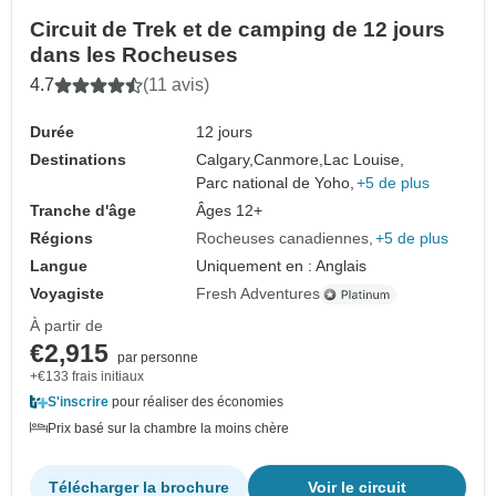
Circuit de Trek et de camping de 12 jours
dans les Rocheuses
4.7
(11 avis)
Durée
12 jours
Destinations
Calgary,
Canmore,
Lac Louise,
Parc national de Yoho,
+5 de plus
Tranche d'âge
Âges 12+
Régions
Rocheuses canadiennes
+5 de plus
Langue
Uniquement en : Anglais
Voyagiste
Fresh Adventures
À partir de
€2,915
par personne
+€133 frais initiaux
S'inscrire
pour réaliser des économies
Prix basé sur la chambre la moins chère
Télécharger la brochure
Voir le circuit