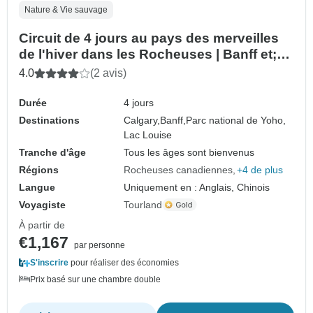
Nature & Vie sauvage
Circuit de 4 jours au pays des merveilles
de l'hiver dans les Rocheuses | Banff et;
Lake Louise et; Lake Minnewanka ou
4.0
(2 avis)
Bubble Lake | Caractéristiques
Durée
4 jours
Destinations
Calgary,
Banff,
Parc national de Yoho,
Lac Louise
Tranche d'âge
Tous les âges sont bienvenus
Régions
Rocheuses canadiennes
+4 de plus
Langue
Uniquement en : Anglais, Chinois
Voyagiste
Tourland
À partir de
€1,167
par personne
S'inscrire
pour réaliser des économies
Prix basé sur une chambre double