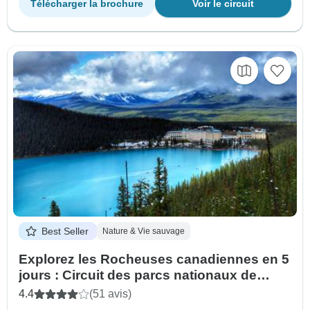
Télécharger la brochure
Voir le circuit
Best Seller
Nature & Vie sauvage
Explorez les Rocheuses canadiennes en 5
jours : Circuit des parcs nationaux de
Banff, Jasper et Yoho
4.4
(51 avis)