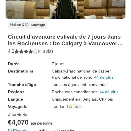
Nature & Vie sauvage
Circuit d'aventure estivale de 7 jours dans
les Rocheuses : De Calgary à Vancouver
avec Rocky Mountaineer
4.0
(4 avis)
Durée
7 jours
Destinations
Calgary,
Parc national de Jasper,
Parc national de Yoho,
+4 de plus
Tranche d'âge
Tous les âges sont bienvenus
Régions
Rocheuses canadiennes
+4 de plus
Langue
Uniquement en : Anglais, Chinois
Voyagiste
Tourland
À partir de
€4,070
par personne
S'inscrire
pour réaliser des économies