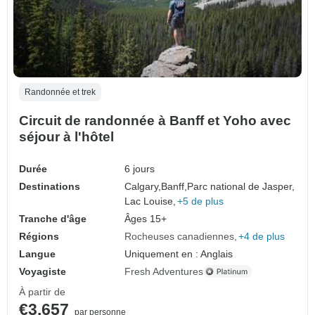
Randonnée et trek
Circuit de randonnée à Banff et Yoho avec
séjour à l'hôtel
Durée
6 jours
Destinations
Calgary,
Banff,
Parc national de Jasper,
Lac Louise,
+5 de plus
Tranche d'âge
Âges 15+
Régions
Rocheuses canadiennes
+4 de plus
Langue
Uniquement en : Anglais
Voyagiste
Fresh Adventures
À partir de
€3,657
par personne