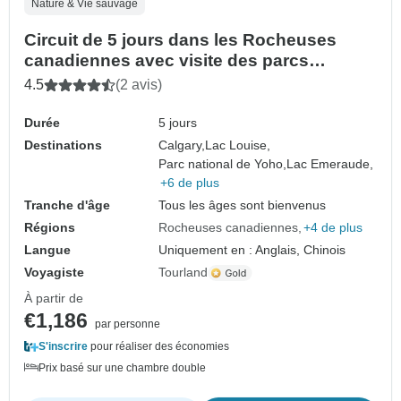
Nature & Vie sauvage
Circuit de 5 jours dans les Rocheuses
canadiennes avec visite des parcs
nationaux de Banff, Jasper et Yoho
4.5
(2 avis)
Durée
5 jours
Destinations
Calgary,
Lac Louise,
Parc national de Yoho,
Lac Emeraude,
+6 de plus
Tranche d'âge
Tous les âges sont bienvenus
Régions
Rocheuses canadiennes
+4 de plus
Langue
Uniquement en : Anglais, Chinois
Voyagiste
Tourland
À partir de
€1,186
par personne
S'inscrire
pour réaliser des économies
Prix basé sur une chambre double