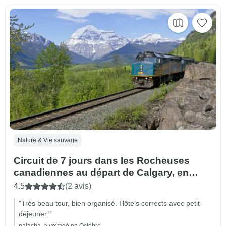
Nature & Vie sauvage
Circuit de 7 jours dans les Rocheuses
canadiennes au départ de Calgary, en
autocar et en train VIA Rail jusqu'à
4.5
(2 avis)
Vancouver
"Très beau tour, bien organisé. Hôtels corrects avec petit-
déjeuner."
natacha, a voyagé en Octobre