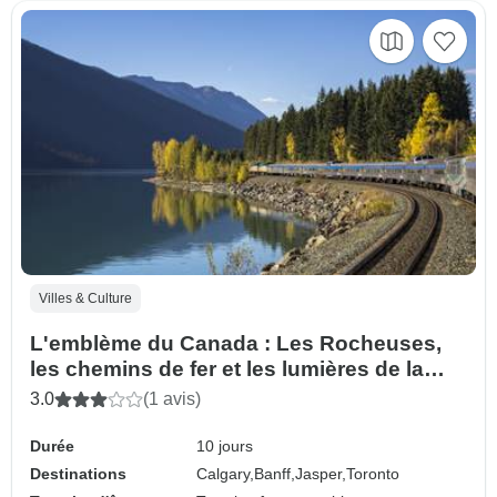
Villes & Culture
L'emblème du Canada : Les Rocheuses,
les chemins de fer et les lumières de la
ville
3.0
(1 avis)
Durée
10 jours
Destinations
Calgary,
Banff,
Jasper,
Toronto