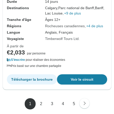
Durée
14 jours
Destinations
Calgary,
Parc national de Banff,
Banff,
Lac Louise,
+9 de plus
Tranche d'âge
Âges 12+
Régions
Rocheuses canadiennes
+4 de plus
Langue
Anglais, Français
Voyagiste
Timberwolf Tours Ltd.
À partir de
€2,033
par personne
S'inscrire
pour réaliser des économies
Prix basé sur une chambre partagée
Télécharger la brochure
Voir le circuit
1
2
3
4
5