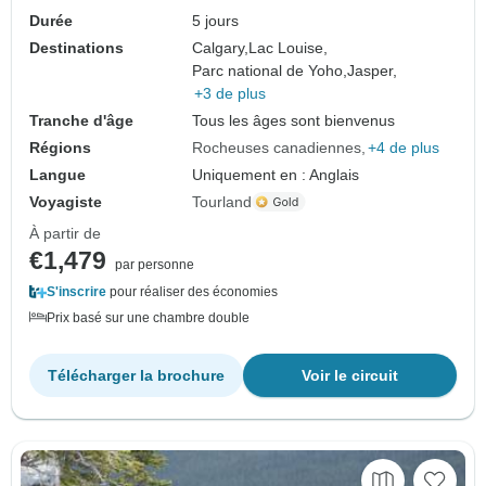
Durée
5 jours
Destinations
Calgary,
Lac Louise,
Parc national de Yoho,
Jasper,
+3 de plus
Tranche d'âge
Tous les âges sont bienvenus
Régions
Rocheuses canadiennes
+4 de plus
Langue
Uniquement en : Anglais
Voyagiste
Tourland
À partir de
€1,479
par personne
S'inscrire
pour réaliser des économies
Prix basé sur une chambre double
Télécharger la brochure
Voir le circuit