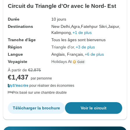
Circuit du Triangle d'Or avec le Nord- Est
Durée
10 jours
Destinations
New Delhi,
Agra,
Fatehpur Sikri,
Jaipur,
Kalimpong,
+1 de plus
Tranche d'âge
Tous les âges sont bienvenus
Région
Triangle d'or
+3 de plus
Langue
Anglais, Français,
+6 de plus
Voyagiste
Holidays At
À partir de
€2,875
€1,437
par personne
S'inscrire
pour réaliser des économies
Prix basé sur une chambre double
Télécharger la brochure
Voir le circuit