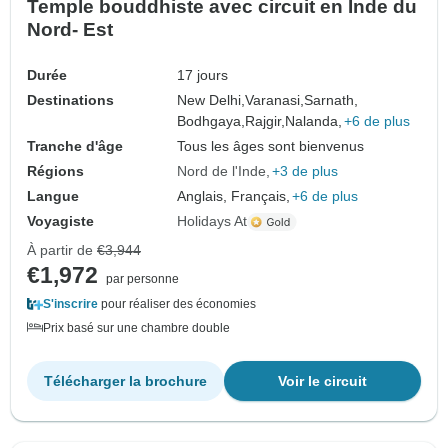
Temple bouddhiste avec circuit en Inde du
Nord- Est
Durée
17 jours
Destinations
New Delhi,
Varanasi,
Sarnath,
Bodhgaya,
Rajgir,
Nalanda,
+6 de plus
Tranche d'âge
Tous les âges sont bienvenus
Régions
Nord de l'Inde
+3 de plus
Langue
Anglais, Français,
+6 de plus
Voyagiste
Holidays At
À partir de
€3,944
€1,972
par personne
S'inscrire
pour réaliser des économies
Prix basé sur une chambre double
Télécharger la brochure
Voir le circuit