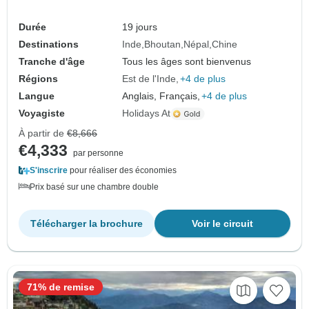
Durée
19 jours
Destinations
Inde
Bhoutan
Népal
Chine
Tranche d'âge
Tous les âges sont bienvenus
Régions
Est de l'Inde
+4 de plus
Langue
Anglais, Français,
+4 de plus
Voyagiste
Holidays At
À partir de
€8,666
€4,333
par personne
S'inscrire
pour réaliser des économies
Prix basé sur une chambre double
Télécharger la brochure
Voir le circuit
71% de remise