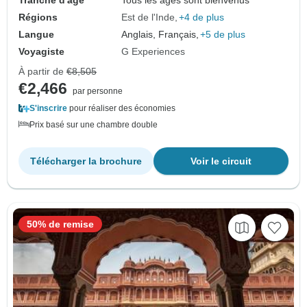
Tranche d'âge
Tous les âges sont bienvenus
Régions
Est de l'Inde
+4 de plus
Langue
Anglais, Français,
+5 de plus
Voyagiste
G Experiences
À partir de
€8,505
€2,466
par personne
S'inscrire
pour réaliser des économies
Prix basé sur une chambre double
Télécharger la brochure
Voir le circuit
50% de remise