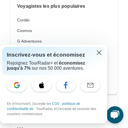
Voyagistes les plus populaires
Contiki
Cosmos
G Adventures
Intrepid
Inscrivez-vous et économisez
Topdeck
Rejoignez TourRadar+ et
économisez
jusqu'à 7%
sur nos 50 000 aventures.
Trafalgar
CroisiEurope River Cruises
En m'inscrivant, j'accepte les
CGV
,
politique de
Styles de voyage les plus populaires
confidentialité de
, TourRadar, et j'accepte de recevoir des
courriers commerciaux.
Adventure