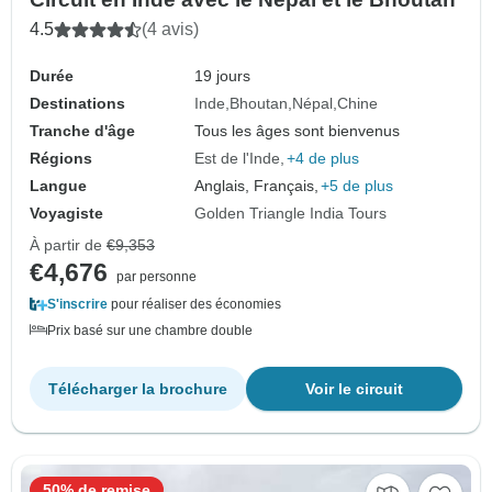
4.5
(4 avis)
Durée
19 jours
Destinations
Inde
Bhoutan
Népal
Chine
Tranche d'âge
Tous les âges sont bienvenus
Régions
Est de l'Inde
+4 de plus
Langue
Anglais, Français,
+5 de plus
Voyagiste
Golden Triangle India Tours
À partir de
€9,353
€4,676
par personne
S'inscrire
pour réaliser des économies
Prix basé sur une chambre double
Télécharger la brochure
Voir le circuit
50% de remise