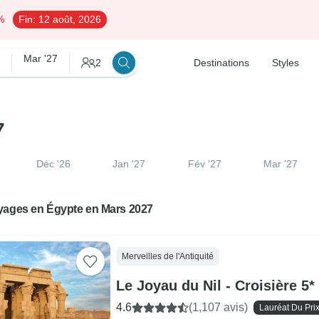
%
Fin:
12 août, 2026
Mar '27
2
Destinations
Styles
7
Déc '26
Jan '27
Fév '27
Mar '27
yages en Égypte en Mars 2027
Merveilles de l'Antiquité
Le Joyau du Nil - Croisière 5*
4.6
(1,107 avis)
Lauréat Du Pri