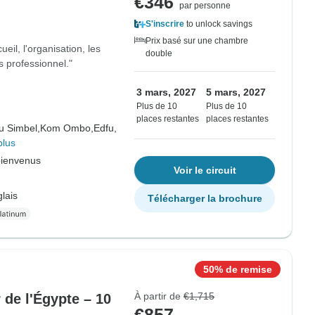
€346
par personne
S'inscrire
to unlock savings
Prix basé sur une chambre
il, l'organisation, les
double
s professionnel."
3 mars, 2027
5 mars, 2027
Plus de 10
Plus de 10
places restantes
places restantes
u Simbel,
Kom Ombo,
Edfu,
plus
bienvenus
Voir le circuit
lais
Télécharger la brochure
50% de remise
À partir de
€1,715
r de l'Égypte – 10
€857