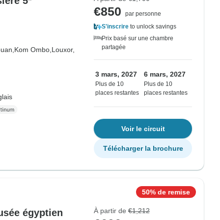
sière 5*
€850
par personne
S'inscrire
to unlock savings
Prix basé sur une chambre
partagée
uan,
Kom Ombo,
Louxor,
3 mars, 2027
6 mars, 2027
Plus de 10
Plus de 10
places restantes
places restantes
lais
Voir le circuit
Télécharger la brochure
50% de remise
À partir de
€1,212
usée égyptien