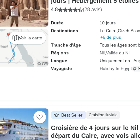
jours | Hébergement 5 étoiles
4.8
(28 avis)
Durée
10 jours
Destinations
Le Caire,
Gizeh,
Asso
+6 de plus
Voir la carte
Tranche d'âge
Tous les âges sont 
Régions
Nil
Vallée du Nil
Langue
Uniquement en : Ang
Voyagiste
Holiday In Egypt
Best Seller
Croisière fluviale
Croisière de 4 jours sur le Nil
départ du Caire, avec vols all