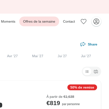
Moments
Offres de la semaine
Contact
Share
Avr '27
Mai '27
Jui '27
Jui '27
50% de remise
À partir de
€1,638
€819
par personne
x