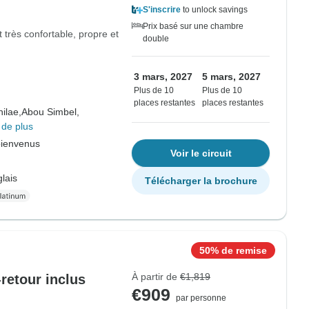
S'inscrire
to unlock savings
Prix basé sur une chambre
 très confortable, propre et
double
3 mars, 2027
5 mars, 2027
Plus de 10
Plus de 10
places restantes
places restantes
hilae,
Abou Simbel,
 de plus
bienvenus
Voir le circuit
lais
Télécharger la brochure
50% de remise
À partir de
€1,819
-retour inclus
€909
par personne