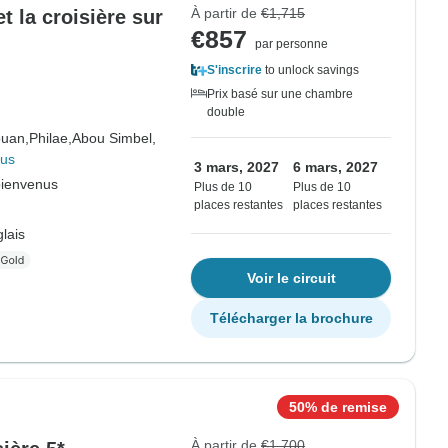
À partir de
€1,715
t la croisière sur
€857
par personne
S'inscrire
to unlock savings
Prix basé sur une chambre
double
uan,
Philae,
Abou Simbel,
lus
3 mars, 2027
6 mars, 2027
bienvenus
Plus de 10
Plus de 10
places restantes
places restantes
lais
Voir le circuit
Télécharger la brochure
50% de remise
À partir de
€1,700