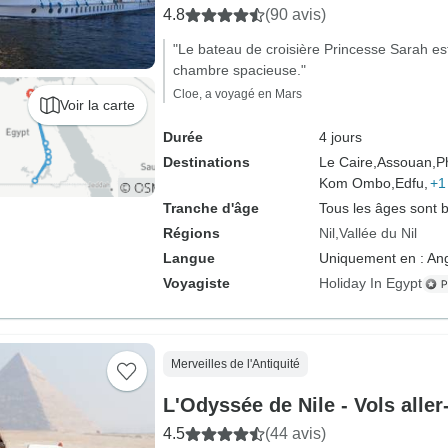
4.8
(90 avis)
"Le bateau de croisière Princesse Sarah est
chambre spacieuse."
Cloe, a voyagé en Mars
Voir la carte
Durée
4 jours
Destinations
Le Caire,
Assouan,
P
Kom Ombo,
Edfu,
+1
Tranche d'âge
Tous les âges sont 
Régions
Nil
Vallée du Nil
Langue
Uniquement en : Ang
Voyagiste
Holiday In Egypt
Merveilles de l'Antiquité
L'Odyssée de Nile - Vols aller
4.5
(44 avis)