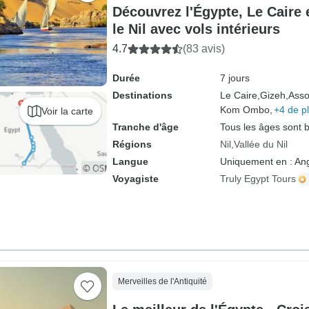
Découvrez l'Égypte, Le Caire e
le Nil avec vols intérieurs
4.7
(83 avis)
Durée
7 jours
Destinations
Le Caire,
Gizeh,
Asso
Kom Ombo,
+4 de p
Voir la carte
Tranche d'âge
Tous les âges sont 
Régions
Nil
Vallée du Nil
Langue
Uniquement en : Ang
Voyagiste
Truly Egypt Tours
Merveilles de l'Antiquité