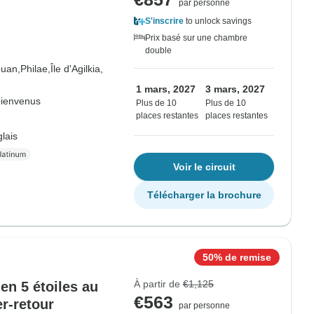
par personne
S'inscrire
to unlock savings
Prix basé sur une chambre
double
uan,
Philae,
Île d'Agilkia,
1 mars, 2027
3 mars, 2027
bienvenus
Plus de 10
Plus de 10
places restantes
places restantes
lais
Voir le circuit
Télécharger la brochure
50% de remise
À partir de
€1,125
 en 5 étoiles au
€563
er-retour
par personne