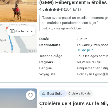
(GEM) Hébergement 5 étoiles
4.8
(284 avis)
"Nous avons passé un excellent moment gr
qui maîtrisait parfaitement son sujet."
Ludovic, a voyagé en Octobre
Voir la carte
Durée
7 jours
Destinations
Le Caire,
Gizeh,
Asso
+5 de plus
Tranche d'âge
Tous les âges sont 
Régions
Nil
Vallée du Nil
Langue
Uniquement en : Ang
Voyagiste
Holiday In Egypt
Best Seller
Croisière fluviale
Croisière de 4 jours sur le Nil,