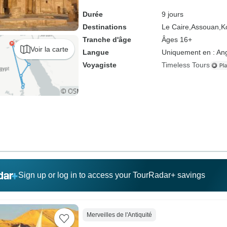
Durée
9 jours
Destinations
Le Caire,
Assouan,
K
Tranche d'âge
Âges 16+
Voir la carte
Langue
Uniquement en : Ang
Voyagiste
Timeless Tours
Sign up or log in to access your TourRadar+ savings
Merveilles de l'Antiquité