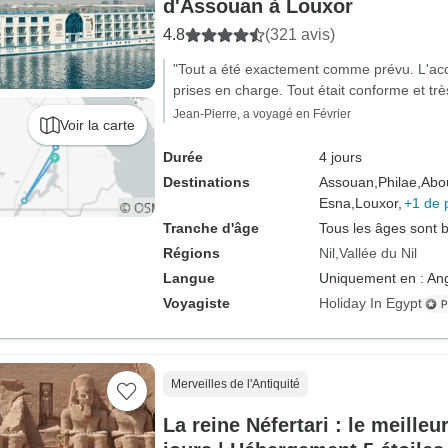
d'Assouan à Louxor
4.8
(321 avis)
"Tout a été exactement comme prévu. L'accue
prises en charge. Tout était conforme et trè
Jean-Pierre, a voyagé en Février
Voir la carte
Durée
4 jours
Destinations
Assouan,
Philae,
Abo
Esna,
Louxor,
+1 de 
Tranche d'âge
Tous les âges sont 
Régions
Nil
Vallée du Nil
Langue
Uniquement en : Ang
Voyagiste
Holiday In Egypt
Merveilles de l'Antiquité
La reine Néfertari : le meilleu