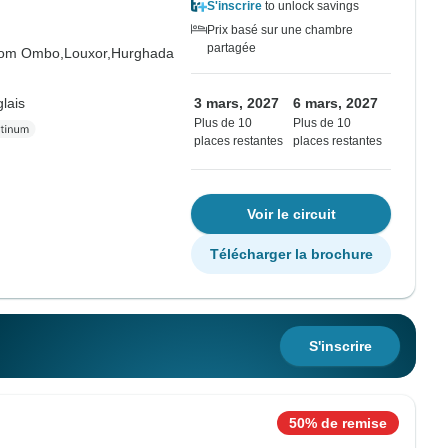
S'inscrire
to unlock savings
Prix basé sur une chambre
partagée
om Ombo,
Louxor,
Hurghada
lais
3 mars, 2027
6 mars, 2027
Plus de 10
Plus de 10
places restantes
places restantes
Voir le circuit
Télécharger la brochure
S'inscrire
50% de remise