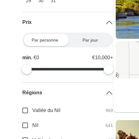
29
30
31
Prix
Par personne
Par jour
min.
€0
€10,000+
Régions
Vallée du Nil
969
Nil
641