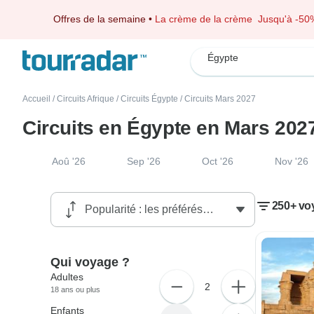
Offres de la semaine
•
La crème de la crème
Jusqu'à -50
Égypte
Accueil
/
Circuits Afrique
/
Circuits Égypte
/
Circuits Mars 2027
Circuits en Égypte en Mars 202
Aoû '26
Sep '26
Oct '26
Nov '26
250+ vo
Qui voyage ?
Adultes
2
18 ans ou plus
Enfants