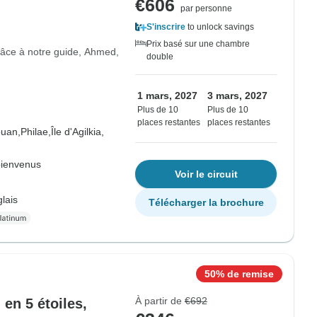
€606
par personne
S'inscrire
to unlock savings
Prix basé sur une chambre
âce à notre guide, Ahmed,
double
1 mars, 2027
3 mars, 2027
Plus de 10
Plus de 10
places restantes
places restantes
uan,
Philae,
Île d'Agilkia,
bienvenus
Voir le circuit
lais
Télécharger la brochure
50% de remise
À partir de
€692
 en 5 étoiles,