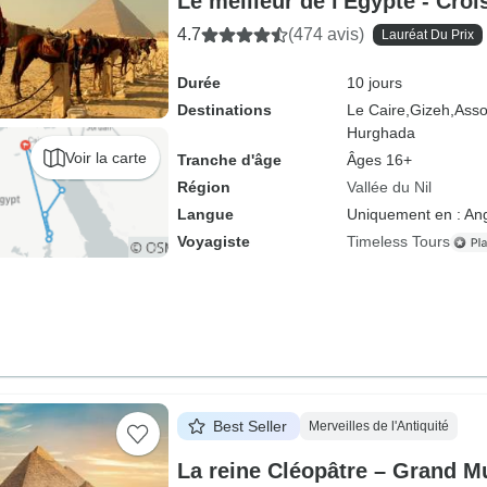
Le meilleur de l'Égypte - Croi
4.7
(474 avis)
Lauréat Du Prix
Durée
10 jours
Destinations
Le Caire,
Gizeh,
Asso
Hurghada
Voir la carte
Tranche d'âge
Âges 16+
Région
Vallée du Nil
Langue
Uniquement en : Ang
Voyagiste
Timeless Tours
Best Seller
Merveilles de l'Antiquité
La reine Cléopâtre – Grand M