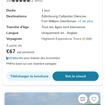
5.0
(1 avis)
Durée
1 jour
Destinations
Édimbourg,
Callander,
Glencoe,
Fort William,
Glenfinnan,
+2 de plus
Tranche d'âge
Tous les âges sont bienvenus
Langue
Uniquement en : Anglais
Voyagiste
Highland Experience Tours
À partir de
€67
par personne
S'inscrire
pour réaliser des économies
Prix basé sur une chambre partagée
Télécharger la brochure
Voir le circuit