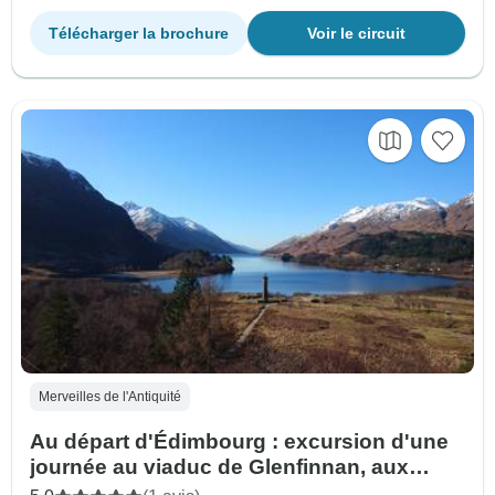
Télécharger la brochure
Voir le circuit
Merveilles de l'Antiquité
Au départ d'Édimbourg : excursion d'une
journée au viaduc de Glenfinnan, aux
Hairy Coos et aux Highlands