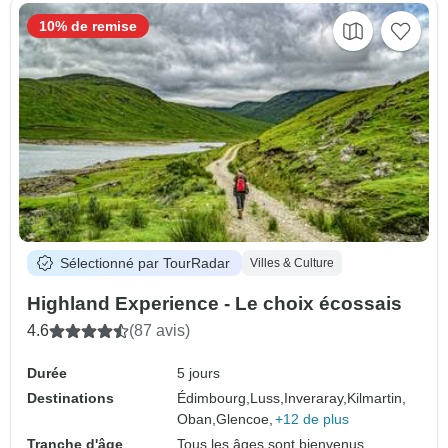
10% de remise
Sélectionné par TourRadar
Villes & Culture
Highland Experience - Le choix écossais
4.6
(87 avis)
Durée
5 jours
Destinations
Édimbourg,
Luss,
Inveraray,
Kilmartin,
Oban,
Glencoe,
+12 de plus
Tranche d'âge
Tous les âges sont bienvenus