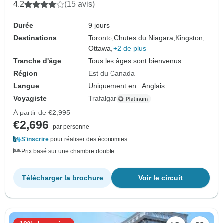
4.2
(15 avis)
Durée
9 jours
Destinations
Toronto,
Chutes du Niagara,
Kingston,
Ottawa,
+2 de plus
Tranche d'âge
Tous les âges sont bienvenus
Région
Est du Canada
Langue
Uniquement en : Anglais
Voyagiste
Trafalgar
À partir de
€2,995
€2,696
par personne
S'inscrire
pour réaliser des économies
Prix basé sur une chambre double
Télécharger la brochure
Voir le circuit