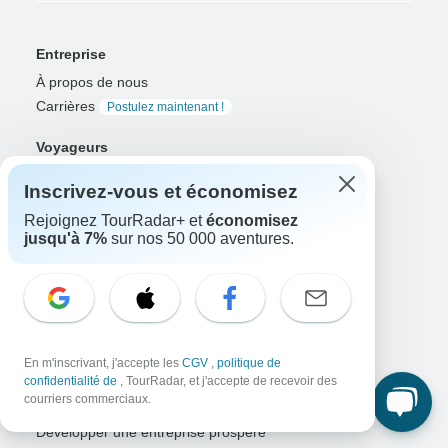
Entreprise
À propos de nous
Carrières
Postulez maintenant !
Voyageurs
Gagnez une aventure
Tentez votre chance maintenant !
Inscrivez-vous et économisez
Pourquoi utiliser TourRadar ?
Rejoignez TourRadar+ et
économisez
Après votre réservation
jusqu'à 7%
sur nos 50 000 aventures.
Politique d'annulation
Community
Plate-forme d'aventures organisées
L'aventure organisée expliquée
En m'inscrivant, j'accepte les
CGV
,
politique de
Solutions d'entreprise connectées
confidentialité de
, TourRadar, et j'accepte de recevoir des
courriers commerciaux.
Voyagistes
Développer une entreprise prospère