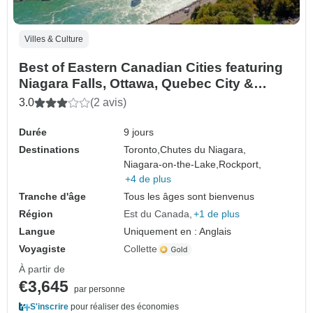
Villes & Culture
Best of Eastern Canadian Cities featuring
Niagara Falls, Ottawa, Quebec City &
Montreal (Toronto, ON to Montreal, QC)
3.0
(2 avis)
(2026)
Durée
9 jours
Destinations
Toronto,
Chutes du Niagara,
Niagara-on-the-Lake,
Rockport,
+4 de plus
Tranche d'âge
Tous les âges sont bienvenus
Région
Est du Canada
+1 de plus
Langue
Uniquement en : Anglais
Voyagiste
Collette
À partir de
€3,645
par personne
S'inscrire
pour réaliser des économies