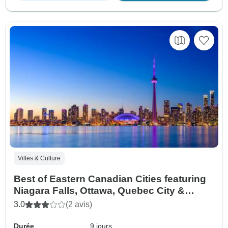
Villes & Culture
Best of Eastern Canadian Cities featuring
Niagara Falls, Ottawa, Quebec City &
Montreal (Toronto, ON to Montreal, QC)
3.0
(2 avis)
(2027)
Durée
9 jours