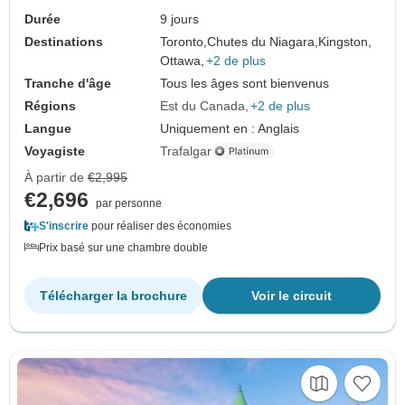
Durée
9 jours
Destinations
Toronto,
Chutes du Niagara,
Kingston,
Ottawa,
+2 de plus
Tranche d'âge
Tous les âges sont bienvenus
Régions
Est du Canada
+2 de plus
Langue
Uniquement en : Anglais
Voyagiste
Trafalgar
À partir de
€2,995
€2,696
par personne
S'inscrire
pour réaliser des économies
Prix basé sur une chambre double
Télécharger la brochure
Voir le circuit