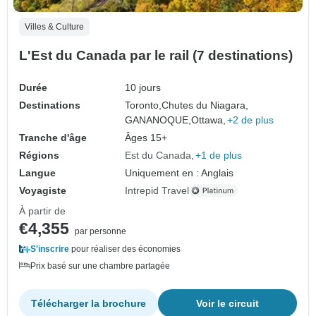
Villes & Culture
L'Est du Canada par le rail (7 destinations)
Durée
10 jours
Destinations
Toronto,
Chutes du Niagara,
GANANOQUE,
Ottawa,
+2 de plus
Tranche d'âge
Âges 15+
Régions
Est du Canada
+1 de plus
Langue
Uniquement en : Anglais
Voyagiste
Intrepid Travel
À partir de
€4,355
par personne
S'inscrire
pour réaliser des économies
Prix basé sur une chambre partagée
Télécharger la brochure
Voir le circuit