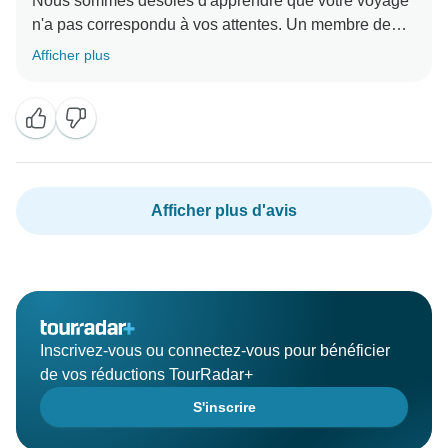
Nous sommes désolés d'apprendre que votre voyage
n'a pas correspondu à vos attentes. Un membre de
notre équipe vous contactera pour discuter de vos
Afficher plus
Afficher plus d'avis
Inscrivez-vous ou connectez-vous pour bénéficier
de vos réductions TourRadar+
S'inscrire