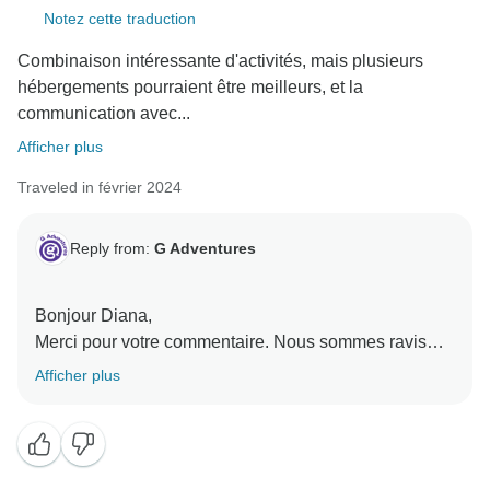
Notez cette traduction
Combinaison intéressante d'activités, mais plusieurs
hébergements pourraient être meilleurs, et la
communication avec...
Afficher plus
Traveled in février 2024
Reply from:
G Adventures
Bonjour Diana,
Merci pour votre commentaire. Nous sommes ravis
que vous ayez apprécié les activités, mais nous
Afficher plus
informerons nos équipes de produits et d'achat
concernant les commentaires sur l'hébergement.
Encore une fois, nous apprécions votre commentaire