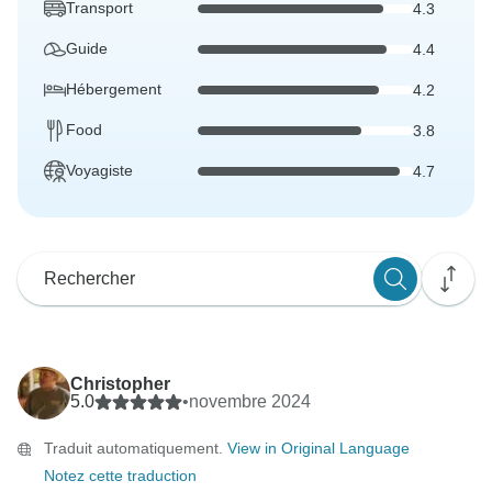
Transport
4.3
Guide
4.4
Hébergement
4.2
Food
3.8
Voyagiste
4.7
Christopher
5.0
•
novembre 2024
Traduit automatiquement.
View in Original Language
Notez cette traduction