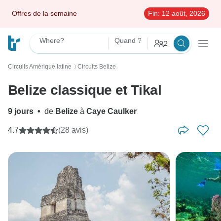
Offres de la semaine
Fin:
12 août, 2026
Where?
Quand ?
2
Circuits Amérique latine
Circuits Belize
〉
Belize classique et Tikal
9 jours
•
de
Belize
à
Caye Caulker
4.7
(28 avis)