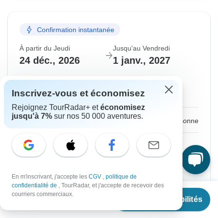
Confirmation instantanée
À partir du Jeudi
Jusqu'au Vendredi
24 déc., 2026
1 janv., 2027
Anglais
Inscrivez-vous et économisez
Départ garanti
Rejoignez TourRadar+ et
économisez
jusqu'à 7%
sur nos 50 000 aventures.
€1,469
De :
par personne
S'inscrire
pour réaliser des économies
Prix basé sur une chambre partagée
En m'inscrivant, j'accepte les
CGV
,
politique de
confidentialité de
, TourRadar, et j'accepte de recevoir des
Bloquer la place pendant 48 h
À partir de
€1,469
courriers commerciaux.
Voir les disponibilités
€
1,322
par personne
Confirmer les dates