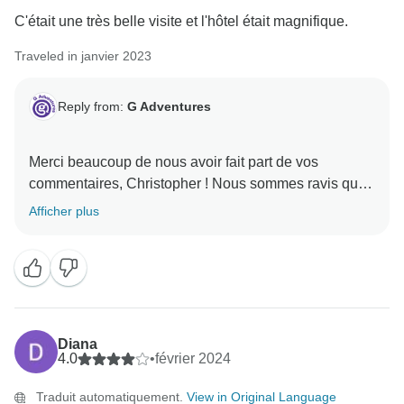
C'était une très belle visite et l'hôtel était magnifique.
Traveled in janvier 2023
Reply from:
G Adventures
Merci beaucoup de nous avoir fait part de vos
commentaires, Christopher ! Nous sommes ravis que
vous ayez apprécié votre séjour parmi nous et nous
Afficher plus
espérons vous accueillir pour une nouvelle aventure
Diana
4.0
•
février 2024
Traduit automatiquement.
View in Original Language