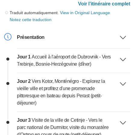
Voir l’itinéraire complet
Traduit automatiquement.
View in Original Language
Notez cette traduction
Présentation
Jour 1
Accueil à l'aéroport de Dubrovnik - Vers
Trebinje, Bosnie-Herzégovine (dîner)
Jour 2
Vers Kotor, Monténégro - Explorez la
vieille ville et profitez d'une promenade
pittoresque en bateau depuis Perast (petit-
déjeuner)
Jour 3
Visite de la ville de Cetinje - Vers le
parc national de Durmitor, visite du monastère
d'Ostrog en cours de route (petit-déjeuner)