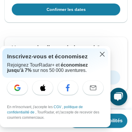
Confirmer les dates
Vous voulez lire ceci plus tard ?
Téléchargez la brochure PDF de ce circuit et
Inscrivez-vous et économisez
commencez l'organisation hors ligne
Rejoignez TourRadar+ et
économisez
jusqu'à 7%
sur nos 50 000 aventures.
Télécharger la brochure
En m'inscrivant, j'accepte les
CGV
,
politique de
confidentialité de
, TourRadar, et j'accepte de recevoir des
À partir de
€2,938
Pourquoi réserver avec TourRadar ?
courriers commerciaux.
Voir les disponibilités
€
2,655
par personne
Options de paiement flexibles