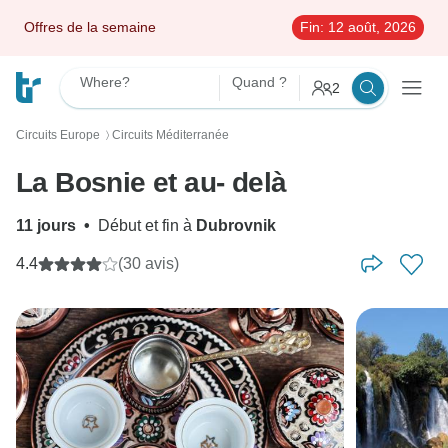
Offres de la semaine
Fin:
12 août, 2026
Where?
Quand ?
2
Circuits Europe
Circuits Méditerranée
〉
La Bosnie et au- delà
11 jours
•
Début et fin à
Dubrovnik
4.4
(30 avis)