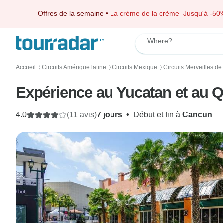
Offres de la semaine
•
La crème de la crème
Jusqu'à -50
Where?
Accueil
Circuits Amérique latine
Circuits Mexique
Circuits Merveilles de 
〉
〉
〉
Expérience au Yucatan et au 
4.0
(11 avis)
7 jours
•
Début et fin à
Cancun