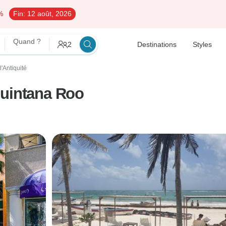
%
Fin:
12 août, 2026
Quand ?
2
Destinations
Styles
l'Antiquité
Quintana Roo