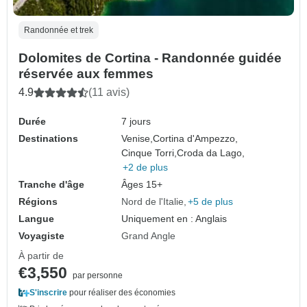
Randonnée et trek
Dolomites de Cortina - Randonnée guidée
réservée aux femmes
4.9
(11 avis)
Durée
7 jours
Destinations
Venise,
Cortina d'Ampezzo,
Cinque Torri,
Croda da Lago,
+2 de plus
Tranche d'âge
Âges 15+
Régions
Nord de l'Italie
+5 de plus
Langue
Uniquement en : Anglais
Voyagiste
Grand Angle
À partir de
€3,550
par personne
S'inscrire
pour réaliser des économies