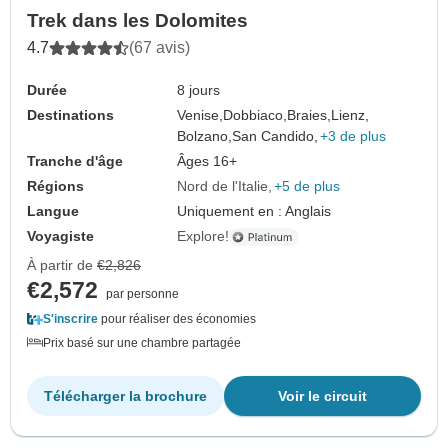
Trek dans les Dolomites
4.7
(67 avis)
Durée
8 jours
Destinations
Venise,
Dobbiaco,
Braies,
Lienz,
Bolzano,
San Candido,
+3 de plus
Tranche d'âge
Âges 16+
Régions
Nord de l'Italie
+5 de plus
Langue
Uniquement en : Anglais
Voyagiste
Explore!
À partir de
€2,826
€2,572
par personne
S'inscrire
pour réaliser des économies
Prix basé sur une chambre partagée
Télécharger la brochure
Voir le circuit