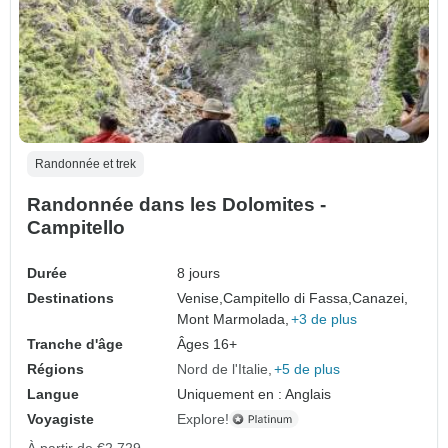
Randonnée et trek
Randonnée dans les Dolomites -
Campitello
Durée
8 jours
Destinations
Venise,
Campitello di Fassa,
Canazei,
Mont Marmolada,
+3 de plus
Tranche d'âge
Âges 16+
Régions
Nord de l'Italie
+5 de plus
Langue
Uniquement en : Anglais
Voyagiste
Explore!
À partir de
€2,729