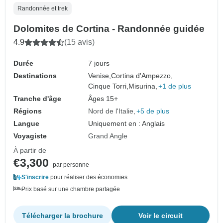
Randonnée et trek
Dolomites de Cortina - Randonnée guidée
4.9
(15 avis)
Durée
7 jours
Destinations
Venise,
Cortina d'Ampezzo,
Cinque Torri,
Misurina,
+1 de plus
Tranche d'âge
Âges 15+
Régions
Nord de l'Italie
+5 de plus
Langue
Uniquement en : Anglais
Voyagiste
Grand Angle
À partir de
€3,300
par personne
S'inscrire
pour réaliser des économies
Prix basé sur une chambre partagée
Télécharger la brochure
Voir le circuit