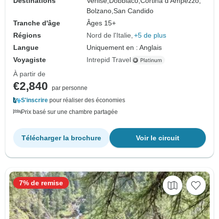
Destinations
Venise,
Dobbiaco,
Cortina d'Ampezzo,
Bolzano,
San Candido
Tranche d'âge
Âges 15+
Régions
Nord de l'Italie
+5 de plus
Langue
Uniquement en : Anglais
Voyagiste
Intrepid Travel
À partir de
€2,840
par personne
S'inscrire
pour réaliser des économies
Prix basé sur une chambre partagée
Télécharger la brochure
Voir le circuit
7% de remise