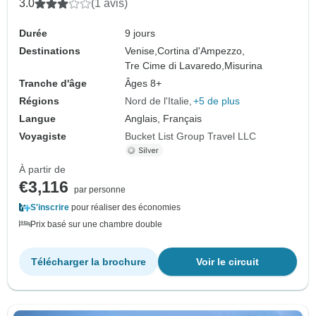
3.0
(1 avis)
Durée
9 jours
Destinations
Venise,
Cortina d'Ampezzo,
Tre Cime di Lavaredo,
Misurina
Tranche d'âge
Âges 8+
Régions
Nord de l'Italie
+5 de plus
Langue
Anglais, Français
Voyagiste
Bucket List Group Travel LLC
À partir de
€3,116
par personne
S'inscrire
pour réaliser des économies
Prix basé sur une chambre double
Télécharger la brochure
Voir le circuit