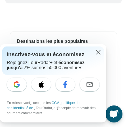
Destinations les plus populaires
Inscrivez-vous et économisez
Afrique
Rejoignez TourRadar+ et
économisez
Asie
jusqu'à 7%
sur nos 50 000 aventures.
Australie
Europe
Ameriqie Latine
En m'inscrivant, j'accepte les
CGV
,
politique de
Amérique du Sud
confidentialité de
, TourRadar, et j'accepte de recevoir des
courriers commerciaux.
Égypte