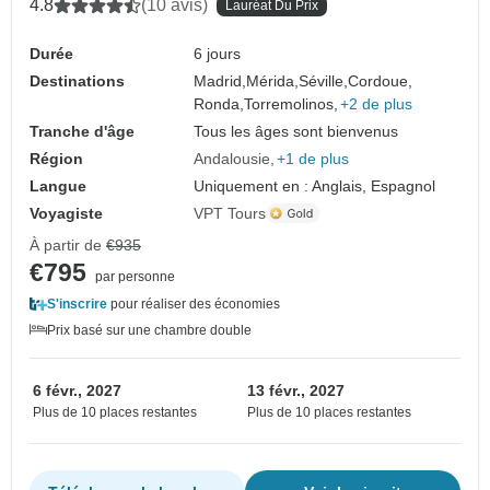
4.8
(10 avis)
Lauréat Du Prix
Durée
6 jours
Destinations
Madrid,
Mérida,
Séville,
Cordoue,
Ronda,
Torremolinos,
+2 de plus
Tranche d'âge
Tous les âges sont bienvenus
Région
Andalousie
+1 de plus
Langue
Uniquement en : Anglais, Espagnol
Voyagiste
VPT Tours
À partir de
€935
€795
par personne
S'inscrire
pour réaliser des économies
Prix basé sur une chambre double
6 févr., 2027
13 févr., 2027
Plus de 10 places restantes
Plus de 10 places restantes