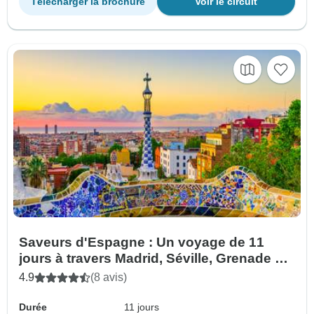
Télécharger la brochure
Voir le circuit
Saveurs d'Espagne : Un voyage de 11
jours à travers Madrid, Séville, Grenade et
Barcelone
4.9
(8 avis)
Durée
11 jours