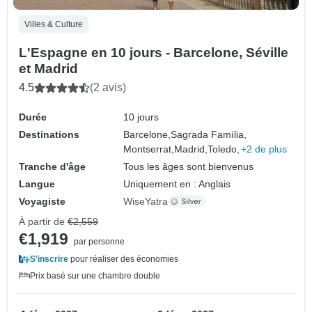
Villes & Culture
L'Espagne en 10 jours - Barcelone, Séville
et Madrid
4.5
(2 avis)
Durée
10 jours
Destinations
Barcelone,
Sagrada Família,
Montserrat,
Madrid,
Toledo,
+2 de plus
Tranche d'âge
Tous les âges sont bienvenus
Langue
Uniquement en : Anglais
Voyagiste
WiseYatra
À partir de
€2,559
€1,919
par personne
S'inscrire
pour réaliser des économies
Prix basé sur une chambre double