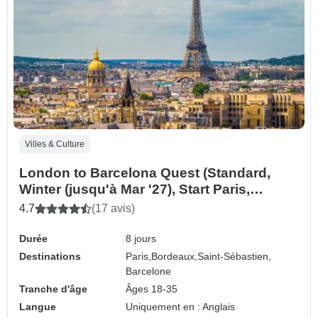
Villes & Culture
London to Barcelona Quest (Standard,
Winter (jusqu'à Mar '27), Start Paris,
Classic)
4.7
(17 avis)
Durée
8 jours
Destinations
Paris,
Bordeaux,
Saint-Sébastien,
Barcelone
Tranche d'âge
Âges 18-35
Langue
Uniquement en : Anglais