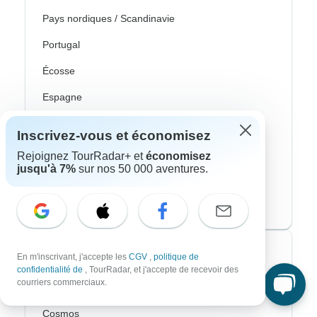
Pays nordiques / Scandinavie
Portugal
Écosse
Espagne
Turquie
Inscrivez-vous et économisez
Canada
Rejoignez TourRadar+ et
économisez
jusqu'à 7%
sur nos 50 000 aventures.
Costa Rica
États-Unis
Voyagistes les plus populaires
En m'inscrivant, j'accepte les
CGV
,
politique de
confidentialité de
, TourRadar, et j'accepte de recevoir des
courriers commerciaux.
Contiki
Cosmos