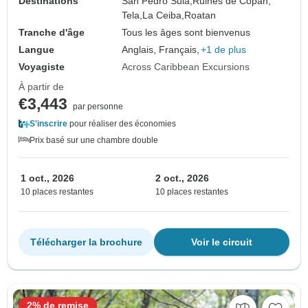
Destinations
San Pedro Sula,
Ruines de Copan,
Tela,
La Ceiba,
Roatan
Tranche d'âge
Tous les âges sont bienvenus
Langue
Anglais, Français,
+1 de plus
Voyagiste
Across Caribbean Excursions
À partir de
€3,443
par personne
S'inscrire
pour réaliser des économies
Prix basé sur une chambre double
1 oct., 2026
2 oct., 2026
10 places restantes
10 places restantes
Télécharger la brochure
Voir le circuit
2% de remise