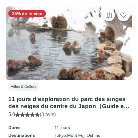
25% de remise
Villes & Culture
11 jours d'exploration du parc des singes
des neiges du centre du Japon（Guide et
chauffeur privés）
5.0
(3 avis)
Durée
11 jours
Destinations
Tokyo,
Mont Fuji,
Oshino,