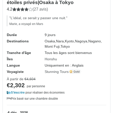
étoiles privés|Osaka à Tokyo
4.2
(27 avis)
"L'idéal, ce serait y passer une nuit."
Marie, a voyagé en Mars
Durée
9 jours
Destinations
Osaka,
Nara,
Kyoto,
Nagoya,
Nagano,
Mont Fuji,
Tokyo
Tranche d'âge
Tous les âges sont bienvenus
Îles
Honshu
Langue
Uniquement en : Anglais
Voyagiste
Stunning Tours
À partir de
€4,604
€2,302
par personne
S'inscrire
pour réaliser des économies
Prix basé sur une chambre double
4 déc., 2026