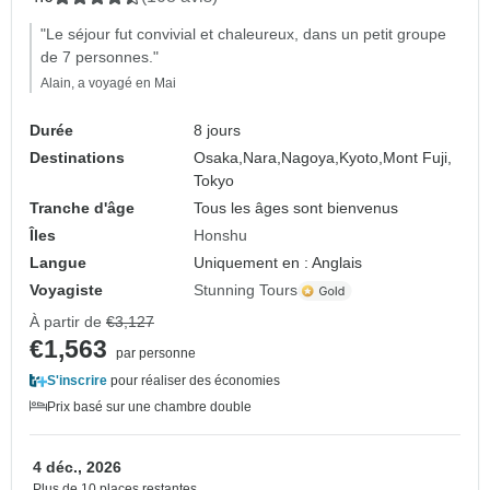
"Le séjour fut convivial et chaleureux, dans un petit groupe
de 7 personnes."
Alain, a voyagé en Mai
Durée
8 jours
Destinations
Osaka,
Nara,
Nagoya,
Kyoto,
Mont Fuji,
Tokyo
Tranche d'âge
Tous les âges sont bienvenus
Îles
Honshu
Langue
Uniquement en : Anglais
Voyagiste
Stunning Tours
À partir de
€3,127
€1,563
par personne
S'inscrire
pour réaliser des économies
Prix basé sur une chambre double
4 déc., 2026
Plus de 10 places restantes