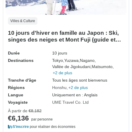
Villes & Culture
10 jours d'hiver en famille au Japon : Ski,
singes des neiges et Mont Fuji (guide et
chauffeur privés）- Personnalisable)
Durée
10 jours
Destinations
Tokyo,
Yuzawa,
Nagano,
Vallée de Jigokudani,
Matsumoto,
+2 de plus
Tranche d'âge
Tous les âges sont bienvenus
Régions
Honshu
+2 de plus
Langue
Uniquement en : Anglais
Voyagiste
UME Travel Co. Ltd
À partir de
€8,182
€6,136
par personne
S'inscrire
pour réaliser des économies