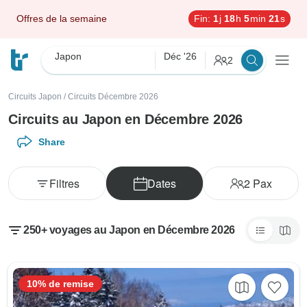
Offres de la semaine
Fin:
1
j
18
h
5
min
19
s
Japon
Déc '26
2
Circuits Japon
/
Circuits Décembre 2026
Circuits au Japon en Décembre 2026
Share
Filtres
Dates
2
Pax
250+ voyages au Japon en Décembre 2026
10% de remise