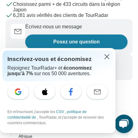
Choisissez parmi + de 433 circuits dans la région
Japon
6,281 avis vérifiés des clients de TourRadar
Écrivez-nous un message
Posez une question
Inscrivez-vous et économisez
Appelez-nous
Rejoignez TourRadar+ et
économisez
+33 756 796 887
jusqu'à 7%
sur nos 50 000 aventures.
En m'inscrivant, j'accepte les
CGV
,
politique de
confidentialité de
, TourRadar, et j'accepte de recevoir des
Destinations les plus populaires
courriers commerciaux.
Afrique