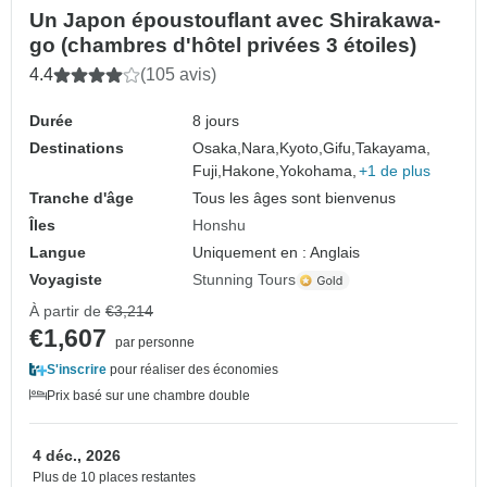
Un Japon époustouflant avec Shirakawa-
go (chambres d'hôtel privées 3 étoiles)
4.4
(105 avis)
Durée
8 jours
Destinations
Osaka,
Nara,
Kyoto,
Gifu,
Takayama,
Fuji,
Hakone,
Yokohama,
+1 de plus
Tranche d'âge
Tous les âges sont bienvenus
Îles
Honshu
Langue
Uniquement en : Anglais
Voyagiste
Stunning Tours
À partir de
€3,214
€1,607
par personne
S'inscrire
pour réaliser des économies
Prix basé sur une chambre double
4 déc., 2026
Plus de 10 places restantes