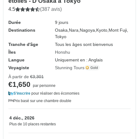
étoiles - D'Osaka à Tokyo
4.5
(387 avis)
Durée
9 jours
Destinations
Osaka,
Nara,
Nagoya,
Kyoto,
Mont Fuji,
Tokyo
Tranche d'âge
Tous les âges sont bienvenus
Îles
Honshu
Langue
Uniquement en : Anglais
Voyagiste
Stunning Tours
À partir de
€3,301
€1,650
par personne
S'inscrire
pour réaliser des économies
Prix basé sur une chambre double
4 déc., 2026
Plus de 10 places restantes