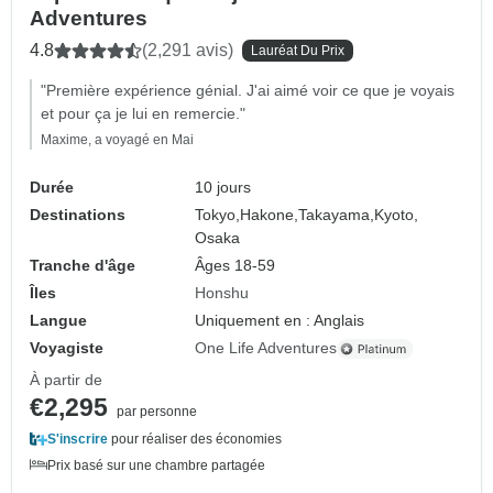
Adventures
4.8
(2,291 avis)
Lauréat Du Prix
"Première expérience génial. J'ai aimé voir ce que je voyais
et pour ça je lui en remercie."
Maxime, a voyagé en Mai
Durée
10 jours
Destinations
Tokyo,
Hakone,
Takayama,
Kyoto,
Osaka
Tranche d'âge
Âges 18-59
Îles
Honshu
Langue
Uniquement en : Anglais
Voyagiste
One Life Adventures
À partir de
€2,295
par personne
S'inscrire
pour réaliser des économies
Prix basé sur une chambre partagée