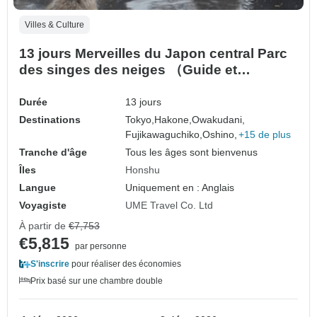
Villes & Culture
13 jours Merveilles du Japon central Parc
des singes des neiges （Guide et
chauffeur privés）
Durée
13 jours
Destinations
Tokyo,
Hakone,
Owakudani,
Fujikawaguchiko,
Oshino,
+15 de plus
Tranche d'âge
Tous les âges sont bienvenus
Îles
Honshu
Langue
Uniquement en : Anglais
Voyagiste
UME Travel Co. Ltd
À partir de
€7,753
€5,815
par personne
S'inscrire
pour réaliser des économies
Prix basé sur une chambre double