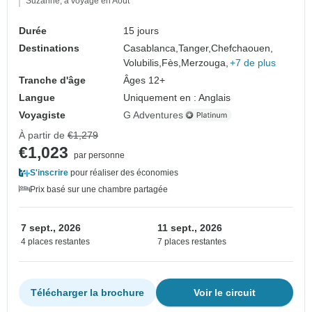
Suzanne, a voyagé en Août
Durée
15 jours
Destinations
Casablanca,
Tanger,
Chefchaouen,
Volubilis,
Fès,
Merzouga,
+7 de plus
Tranche d'âge
Âges 12+
Langue
Uniquement en : Anglais
Voyagiste
G Adventures
À partir de
€1,279
€1,023
par personne
S'inscrire
pour réaliser des économies
Prix basé sur une chambre partagée
7 sept., 2026
11 sept., 2026
4 places restantes
7 places restantes
Télécharger la brochure
Voir le circuit