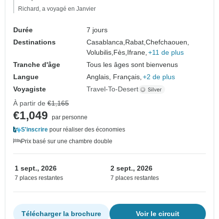
Richard, a voyagé en Janvier
Durée
7 jours
Destinations
Casablanca,
Rabat,
Chefchaouen,
Volubilis,
Fès,
Ifrane,
+11 de plus
Tranche d'âge
Tous les âges sont bienvenus
Langue
Anglais, Français,
+2 de plus
Voyagiste
Travel-To-Desert
À partir de
€1,165
€1,049
par personne
S'inscrire
pour réaliser des économies
Prix basé sur une chambre double
1 sept., 2026
2 sept., 2026
7 places restantes
7 places restantes
Télécharger la brochure
Voir le circuit