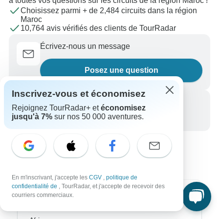
à toutes vos questions sur les circuits de la région Maroc !
Choisissez parmi + de 2,484 circuits dans la région
Maroc
10,764 avis vérifiés des clients de TourRadar
Écrivez-nous un message
Posez une question
Inscrivez-vous et économisez
Appelez-nous
Rejoignez TourRadar+ et
économisez
jusqu'à 7%
sur nos 50 000 aventures.
+33 756 796 887
En m'inscrivant, j'accepte les
CGV
,
politique de
confidentialité de
, TourRadar, et j'accepte de recevoir des
courriers commerciaux.
Destinations les plus populaires