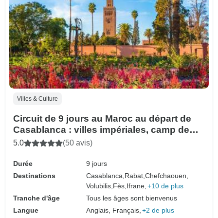
Villes & Culture
Circuit de 9 jours au Maroc au départ de
Casablanca : villes impériales, camp de
luxe dans le désert et Maroc
5.0
(50 avis)
Durée
9 jours
Destinations
Casablanca,
Rabat,
Chefchaouen,
Volubilis,
Fès,
Ifrane,
+10 de plus
Tranche d'âge
Tous les âges sont bienvenus
Langue
Anglais, Français,
+2 de plus