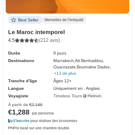
Best Seller
Merveilles de l'Antiquité
Le Maroc intemporel
4.5
(212 avis)
Durée
9 jours
Destinations
Marrakech,
Ait Benhaddou,
Ouarzazate,
Boumalne Dades,
+13 de plus
Tranche d'âge
Âges 12+
Langue
Uniquement en : Anglais
Voyagiste
Timeless Tours
À partir de
€2,146
€1,288
par personne
S'inscrire
pour réaliser des économies
Prix basé sur une chambre double