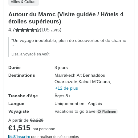
Villes & Culture
Autour du Maroc (Visite guidée / Hôtels 4
étoiles supérieurs)
4.7
(105 avis)
"Un voyage inoubliable, plein de découvertes et de charme
!"
Lisa, a voyagé en Août
Durée
8 jours
Destinations
Marrakech,
Ait Benhaddou,
Ouarzazate,
Kalaat M'Gouna,
+12 de plus
Tranche d'âge
Âges 8+
Langue
Uniquement en : Anglais
Voyagiste
Vacations to go travel
À partir de
€2,228
€1,515
par personne
S'inscrire
pour réaliser des économies