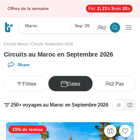
Offres de la semaine
Fin:
2
j
21
h
3
min
18
s
Maroc
Sep '26
2
Circuits Maroc
/
Circuits Septembre 2026
Circuits au Maroc en Septembre 2026
Share
Filtres
Dates
2
Pax
250+ voyages au Maroc en Septembre 2026
15% de remise