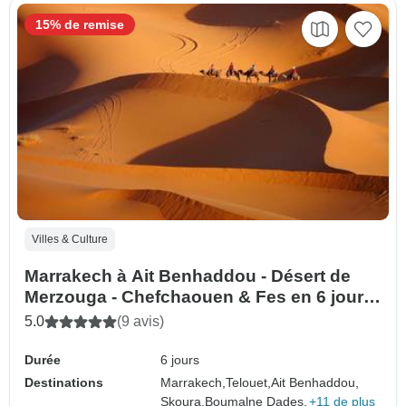
15% de remise
Villes & Culture
Marrakech à Ait Benhaddou - Désert de
Merzouga - Chefchaouen & Fes en 6 jours
Circuit privé
5.0
(9 avis)
Durée
6 jours
Destinations
Marrakech,
Telouet,
Ait Benhaddou,
Skoura,
Boumalne Dades,
+11 de plus