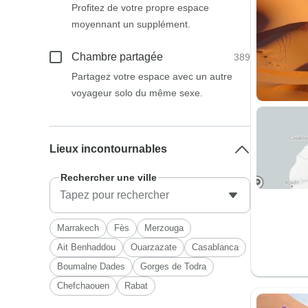
Profitez de votre propre espace
moyennant un supplément.
Chambre partagée
389
Partagez votre espace avec un autre
voyageur solo du même sexe.
Lieux incontournables
Rechercher une ville
Marrakech
Fès
Merzouga
Ait Benhaddou
Ouarzazate
Casablanca
Boumalne Dades
Gorges de Todra
Chefchaouen
Rabat