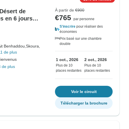
À partir de
€900
Désert de
€765
s en 6 jours
par personne
S'inscrire
pour réaliser des
économies
Prix basé sur une chambre
double
it Benhaddou,
Skoura,
1 de plus
bienvenus
1 oct., 2026
2 oct., 2026
Plus de 10
Plus de 10
 de plus
places restantes
places restantes
Voir le circuit
Télécharger la brochure