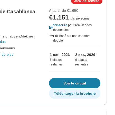
30% de remise
À partir de
€1,650
 de Casablanca
€1,151
par personne
S'inscrire
pour réaliser des
économies
hefchaouen,
Meknès,
Prix basé sur une chambre
double
plus
bienvenus
 de plus
1 oct., 2026
2 oct., 2026
6 places
6 places
restantes
restantes
Voir le circuit
Télécharger la brochure