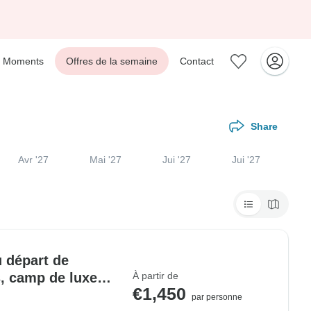
Moments
Offres de la semaine
Contact
Share
Avr '27
Mai '27
Jui '27
Jui '27
u départ de
s, camp de luxe
À partir de
€1,450
par personne