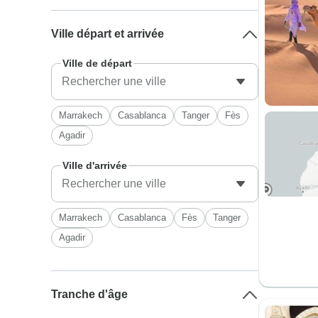
Ville départ et arrivée
Ville de départ
Marrakech
Casablanca
Tanger
Fès
Agadir
Ville d'arrivée
Marrakech
Casablanca
Fès
Tanger
Agadir
Tranche d'âge