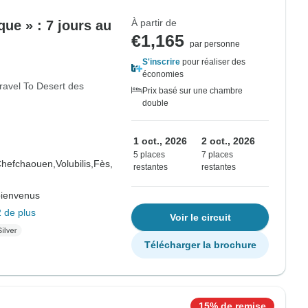
À partir de
que » : 7 jours au
€1,165
par personne
S'inscrire
pour réaliser des
économies
ravel To Desert des
Prix basé sur une chambre
double
1 oct., 2026
2 oct., 2026
5 places
7 places
hefchaouen,
Volubilis,
Fès,
restantes
restantes
bienvenus
 de plus
Voir le circuit
Télécharger la brochure
15% de remise