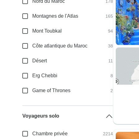
Nord du Maroc
178
Montagnes de l'Atlas
165
Mont Toubkal
94
Côte atlantique du Maroc
38
Désert
11
Erg Chebbi
8
Game of Thrones
2
Voyageurs solo
Chambre privée
2214