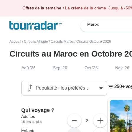
Offres de la semaine
•
La crème de la crème
Jusqu'à -50
Maroc
Accueil
/
Circuits Afrique
/
Circuits Maroc
/
Circuits Octobre 2026
Circuits au Maroc en Octobre 2
Aoû '26
Sep '26
Oct '26
Nov '26
250+ vo
Qui voyage ?
Adultes
2
18 ans ou plus
Enfants