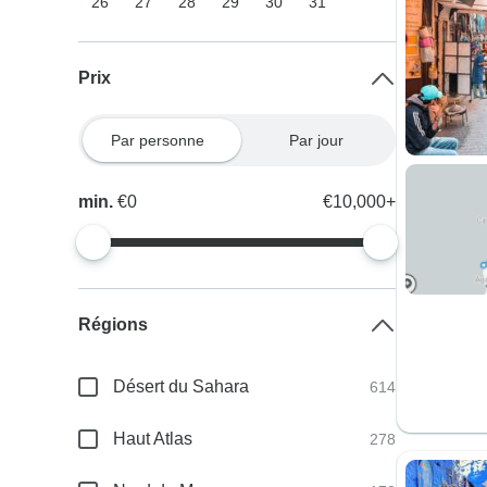
26
27
28
29
30
31
Prix
Par personne
Par jour
min.
€0
€10,000+
Régions
Désert du Sahara
614
Haut Atlas
278