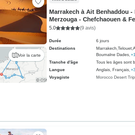
Marrakech à Ait Benhaddou - 
Merzouga - Chefchaouen & Fe
Circuit privé
5.0
(9 avis)
Durée
6 jours
Destinations
Marrakech,
Telouet,
A
Boumalne Dades,
+1
Voir la carte
Tranche d'âge
Tous les âges sont 
Langue
Anglais, Français,
+3
Voyagiste
Morocco Desert Trip