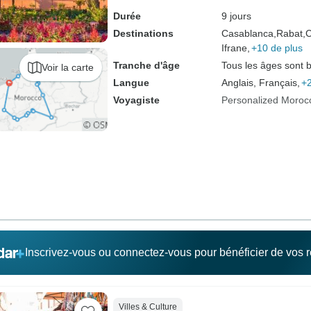
Durée
9 jours
Destinations
Casablanca,
Rabat,
C
Ifrane,
+10 de plus
Tranche d'âge
Tous les âges sont 
Voir la carte
Langue
Anglais, Français,
+2
Voyagiste
Personalized Moroc
Inscrivez-vous ou connectez-vous pour bénéficier de vos
Villes & Culture