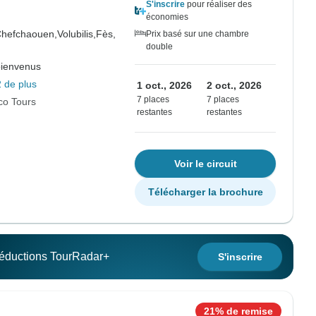
S'inscrire
pour réaliser des
économies
hefchaouen,
Volubilis,
Fès,
Prix basé sur une chambre
double
bienvenus
 de plus
1 oct., 2026
2 oct., 2026
7 places
7 places
co Tours
restantes
restantes
Voir le circuit
Télécharger la brochure
 réductions TourRadar+
S'inscrire
21% de remise