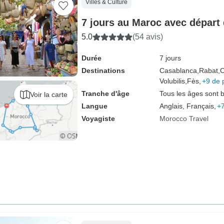
Villes & Culture
7 jours au Maroc avec départ
5.0
(54 avis)
Durée
7 jours
Destinations
Casablanca,
Rabat,
C
Volubilis,
Fès,
+9 de 
Tranche d'âge
Tous les âges sont 
Voir la carte
Langue
Anglais, Français,
+7
Voyagiste
Morocco Travel