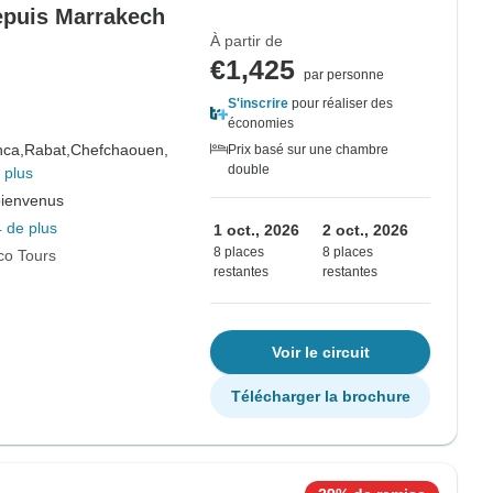
depuis Marrakech
À partir de
€1,425
par personne
S'inscrire
pour réaliser des
économies
nca,
Rabat,
Chefchaouen,
Prix basé sur une chambre
double
 plus
bienvenus
 de plus
1 oct., 2026
2 oct., 2026
8 places
8 places
co Tours
restantes
restantes
Voir le circuit
Télécharger la brochure