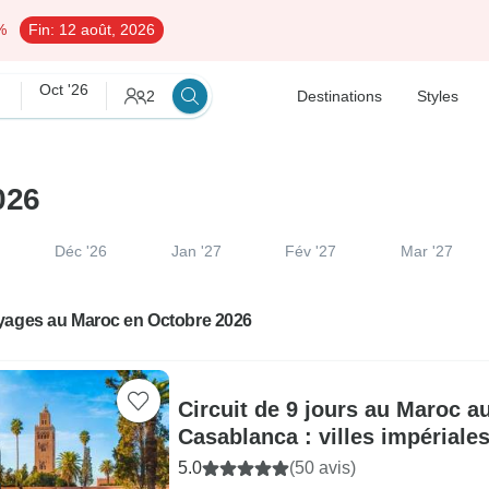
%
Fin:
12 août, 2026
Oct '26
2
Destinations
Styles
026
Déc '26
Jan '27
Fév '27
Mar '27
yages au Maroc en Octobre 2026
Circuit de 9 jours au Maroc a
Casablanca : villes impériale
dans le désert et Maroc
5.0
(50 avis)