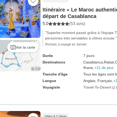
Itinéraire « Le Maroc authenti
départ de Casablanca
5.0
(53 avis)
"Superbe moment passé grâce à l'équipe T
personnes très serviables à vôtres ecoute."
Richard, a voyagé en Janvier
Voir la carte
Durée
7 jours
Destinations
Casablanca,
Rabat,
C
Ifrane,
+11 de plus
Tranche d'âge
Tous les âges sont 
Langue
Anglais, Français,
+2
Voyagiste
Travel-To-Desert
Villes & Culture