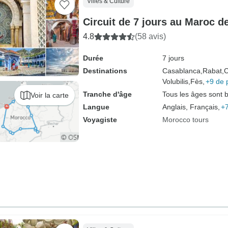
Villes & Culture
Circuit de 7 jours au Maroc 
4.8
(58 avis)
Durée
7 jours
Destinations
Casablanca,
Rabat,
C
Volubilis,
Fès,
+9 de 
Tranche d'âge
Tous les âges sont 
Voir la carte
Langue
Anglais, Français,
+7
Voyagiste
Morocco tours