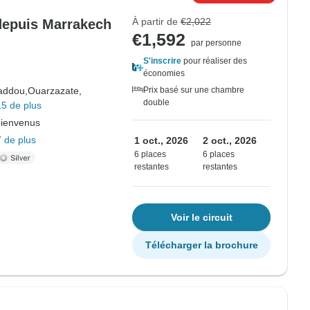
À partir de
€2,022
 depuis Marrakech
€1,592
par personne
S'inscrire
pour réaliser des
économies
addou,
Ouarzazate,
Prix basé sur une chambre
double
5 de plus
bienvenus
 de plus
1 oct., 2026
2 oct., 2026
6 places
6 places
restantes
restantes
Voir le circuit
Télécharger la brochure