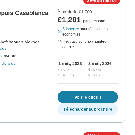
29% de remise
À partir de
€1,700
depuis Casablanca
€1,201
par personne
S'inscrire
pour réaliser des
économies
hefchaouen,
Meknès,
Prix basé sur une chambre
double
plus
bienvenus
 de plus
1 oct., 2026
2 oct., 2026
6 places
6 places
restantes
restantes
Voir le circuit
Télécharger la brochure