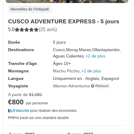
Merveilles de l'Antiquité
CUSCO ADVENTURE EXPRESS - 5 jours
5.0
(25 avis)
Durée
5 jours
Destinations
Cusco,
Moray,
Maras,
Ollantaytambo,
Aguas Calientes,
+2 de plus
Tranche d'âge
Âges 10+
Montagne
Machu Picchu
+1 de plus
Langue
Uniquement en : Anglais, Espagnol
Voyagiste
Waman Adventures
À partir de
€1,081
€800
par personne
S'inscrire
pour réaliser des économies
Prix basé sur une chambre double