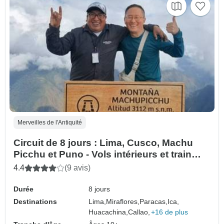
Merveilles de l'Antiquité
Circuit de 8 jours : Lima, Cusco, Machu
Picchu et Puno - Vols intérieurs et train
touristique inclus
4.4
(9 avis)
Durée
8 jours
Destinations
Lima,
Miraflores,
Paracas,
Ica,
Huacachina,
Callao,
+16 de plus