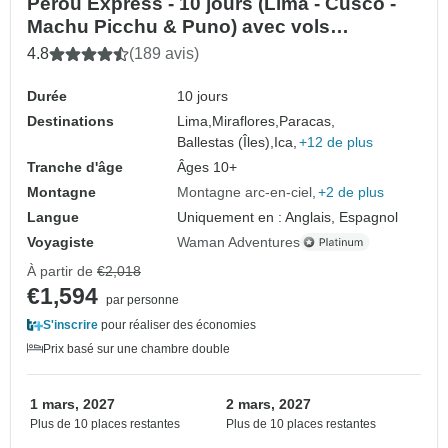
Pérou Express - 10 jours (Lima - Cusco -
Machu Picchu & Puno) avec vols
intérieurs
4.8
(189 avis)
Durée
10 jours
Destinations
Lima,
Miraflores,
Paracas,
Ballestas (Îles),
Ica,
+12 de plus
Tranche d'âge
Âges 10+
Montagne
Montagne arc-en-ciel
+2 de plus
Langue
Uniquement en : Anglais, Espagnol
Voyagiste
Waman Adventures
À partir de
€2,018
€1,594
par personne
S'inscrire
pour réaliser des économies
Prix basé sur une chambre double
1 mars, 2027
2 mars, 2027
Plus de 10 places restantes
Plus de 10 places restantes