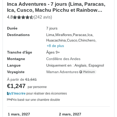
Inca Adventures - 7 jours (Lima, Paracas,
Ica, Cusco, Machu Picchu et Rainbow
Mountain) - Avec vols intérieurs
4.8
(242 avis)
Durée
7 jours
Destinations
Lima,
Miraflores,
Paracas,
Ica,
Huacachina,
Cusco,
Chinchero,
+8 de plus
Tranche d'âge
Âges 9+
Montagne
Cordillère des Andes
Langue
Uniquement en : Anglais, Espagnol
Voyagiste
Waman Adventures
À partir de
€1,641
€1,247
par personne
S'inscrire
pour réaliser des économies
Prix basé sur une chambre double
1 mars, 2027
2 mars, 2027