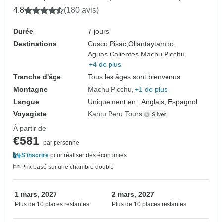
Humantay et montagne Arc- en- ciel.
4.8
(180 avis)
Durée
7 jours
Destinations
Cusco,
Pisac,
Ollantaytambo,
Aguas Calientes,
Machu Picchu,
+4 de plus
Tranche d'âge
Tous les âges sont bienvenus
Montagne
Machu Picchu
+1 de plus
Langue
Uniquement en : Anglais, Espagnol
Voyagiste
Kantu Peru Tours
À partir de
€581
par personne
S'inscrire
pour réaliser des économies
Prix basé sur une chambre double
1 mars, 2027
2 mars, 2027
Plus de 10 places restantes
Plus de 10 places restantes