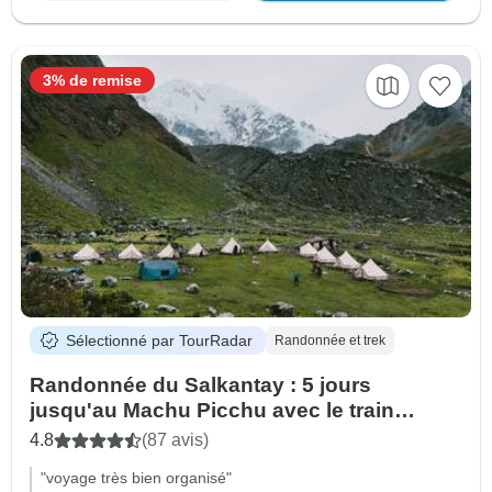
3% de remise
Sélectionné par TourRadar
Randonnée et trek
Randonnée du Salkantay : 5 jours
jusqu'au Machu Picchu avec le train
Vistadome
4.8
(87 avis)
"voyage très bien organisé"