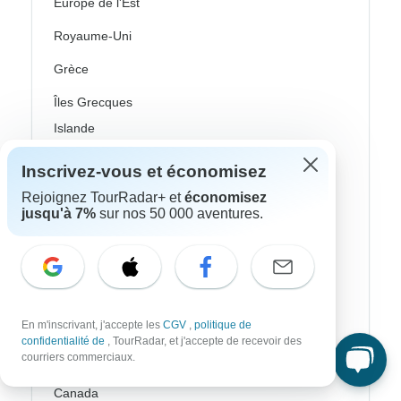
Europe de l'Est
Royaume-Uni
Grèce
Îles Grecques
Islande
Irlande
Inscrivez-vous et économisez
Italie
Rejoignez TourRadar+ et
économisez
jusqu'à 7%
sur nos 50 000 aventures.
Pays nordiques / Scandinavie
Portugal
Écosse
En m'inscrivant, j'accepte les
CGV
,
politique de
Espagne
confidentialité de
, TourRadar, et j'accepte de recevoir des
courriers commerciaux.
Turquie
Canada