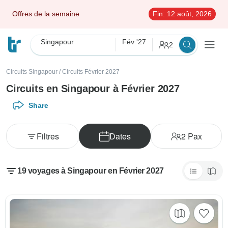
Offres de la semaine
Fin:
12 août, 2026
Singapour
Fév '27
2
Circuits Singapour
/
Circuits Février 2027
Circuits en Singapour à Février 2027
Share
Filtres
Dates
2
Pax
19 voyages à Singapour en Février 2027