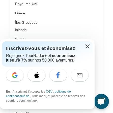
Royaume-Uni
Grèce
Îles Grecques
Islande
Irlande
Inscrivez-vous et économisez
Italie
Rejoignez TourRadar+ et
économisez
Pays nordiques / Scandinavie
jusqu'à 7%
sur nos 50 000 aventures.
Portugal
Écosse
Espagne
En m'inscrivant, j'accepte les
CGV
,
politique de
Turquie
confidentialité de
, TourRadar, et j'accepte de recevoir des
courriers commerciaux.
Canada