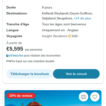
Durée
9 jours
Destinations
Keflavik,
Reykjavik,
Geysir,
Gullfoss,
Seljaland,
Skogafoss,
+14 de plus
Tranche d'âge
Tous les âges sont bienvenus
Langue
Uniquement en : Anglais
Voyagiste
Insight Vacations
À partir de
€5,595
par personne
S'inscrire
pour réaliser des économies
Prix basé sur une chambre double
Télécharger la brochure
Voir le circuit
15% de remise