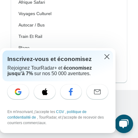
Afrique Safari
Voyages Culturel
Autocar / Bus
Train Et Rail
Plage
Inscrivez-vous et économisez
Famille
Rejoignez TourRadar+ et
économisez
Voyages Privés
jusqu'à 7%
sur nos 50 000 aventures.
Excellent
En m'inscrivant, j'accepte les
CGV
,
politique de
10,000+
avis sur
confidentialité de
, TourRadar, et j'accepte de recevoir des
courriers commerciaux.
En lien avec