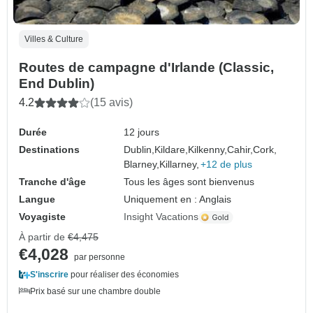
Villes & Culture
Routes de campagne d'Irlande (Classic,
End Dublin)
4.2
(15 avis)
Durée
12 jours
Destinations
Dublin,
Kildare,
Kilkenny,
Cahir,
Cork,
Blarney,
Killarney,
+12 de plus
Tranche d'âge
Tous les âges sont bienvenus
Langue
Uniquement en : Anglais
Voyagiste
Insight Vacations
À partir de
€4,475
€4,028
par personne
S'inscrire
pour réaliser des économies
Prix basé sur une chambre double