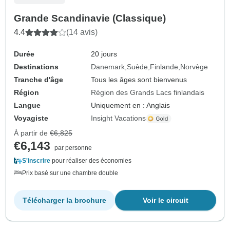
Grande Scandinavie (Classique)
4.4
(14 avis)
Durée
20 jours
Destinations
Danemark
Suède
Finlande
Norvège
Tranche d'âge
Tous les âges sont bienvenus
Région
Région des Grands Lacs finlandais
Langue
Uniquement en : Anglais
Voyagiste
Insight Vacations
À partir de
€6,825
€6,143
par personne
S'inscrire
pour réaliser des économies
Prix basé sur une chambre double
Télécharger la brochure
Voir le circuit