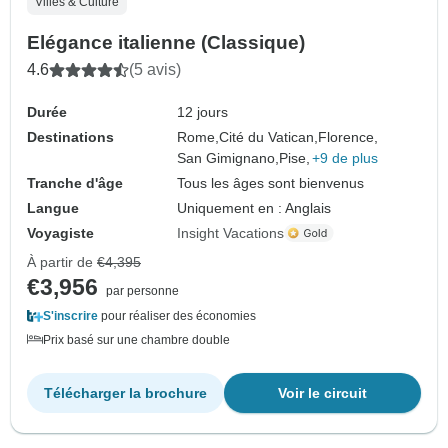
Villes & Culture
Elégance italienne (Classique)
4.6
(5 avis)
Durée
12 jours
Destinations
Rome,
Cité du Vatican,
Florence,
San Gimignano,
Pise,
+9 de plus
Tranche d'âge
Tous les âges sont bienvenus
Langue
Uniquement en : Anglais
Voyagiste
Insight Vacations
À partir de
€4,395
€3,956
par personne
S'inscrire
pour réaliser des économies
Prix basé sur une chambre double
Télécharger la brochure
Voir le circuit