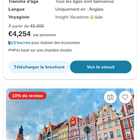
Tranche d'âge
Tous les âges sont bienvenus
Langue
Uniquement en : Anglais
Voyagiste
Insight Vacations
À partir de
€5,005
€4,254
par personne
S'inscrire
pour réaliser des économies
Prix basé sur une chambre double
Télécharger la brochure
Voir le circuit
10% de remise