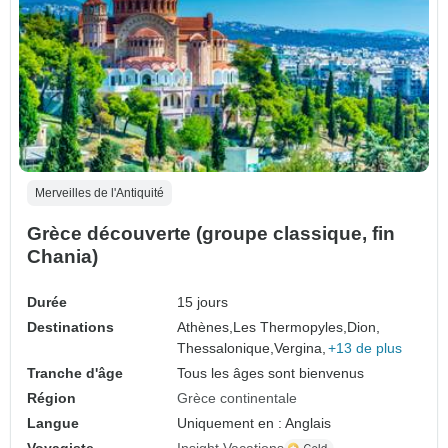
Merveilles de l'Antiquité
Grèce découverte (groupe classique, fin
Chania)
Durée
15 jours
Destinations
Athènes,
Les Thermopyles,
Dion,
Thessalonique,
Vergina,
+13 de plus
Tranche d'âge
Tous les âges sont bienvenus
Région
Grèce continentale
Langue
Uniquement en : Anglais
Voyagiste
Insight Vacations