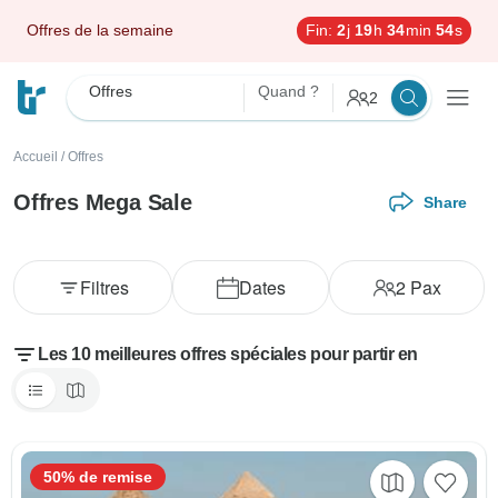
Offres de la semaine
Fin:
2
j
19
h
34
min
52
s
Offres
Quand ?
2
Accueil
/
Offres
Offres Mega Sale
Share
Filtres
Dates
2
Pax
Les 10 meilleures offres spéciales pour partir en
50% de remise