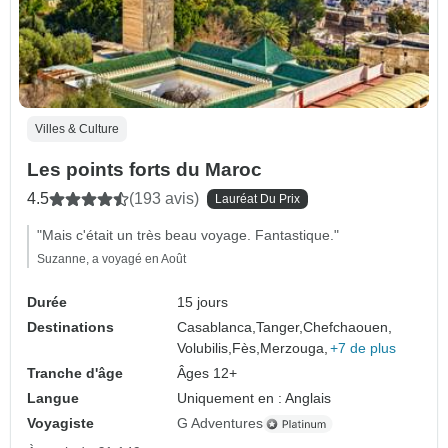
Villes & Culture
Les points forts du Maroc
4.5
(193 avis)
Lauréat Du Prix
"Mais c'était un très beau voyage. Fantastique."
Suzanne, a voyagé en Août
Durée
15 jours
Destinations
Casablanca,
Tanger,
Chefchaouen,
Volubilis,
Fès,
Merzouga,
+7 de plus
Tranche d'âge
Âges 12+
Langue
Uniquement en : Anglais
Voyagiste
G Adventures