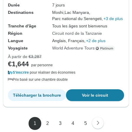
Durée
7 jours
Destinations
Moshi,
Lac Manyara,
Parc national du Serengeti,
+3 de plus
Tranche d'âge
Tous les âges sont bienvenus
Région
Circuit nord de la Tanzanie
Langue
Anglais, Français,
+2 de plus
Voyagiste
World Adventure Tours
À partir de
€3,287
€1,644
par personne
S'inscrire
pour réaliser des économies
Prix basé sur une chambre double
Télécharger la brochure
Voir le circuit
1
2
3
4
5