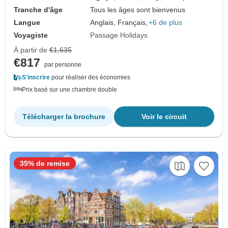
Tranche d'âge
Tous les âges sont bienvenus
Langue
Anglais, Français,
+6 de plus
Voyagiste
Passage Holidays
À partir de
€1,635
€817
par personne
S'inscrire
pour réaliser des économies
Prix basé sur une chambre double
Télécharger la brochure
Voir le circuit
35% de remise