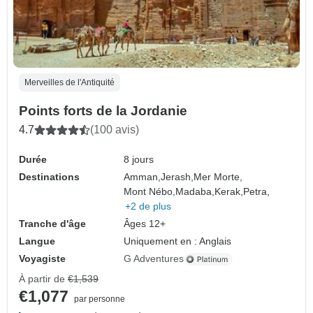
Merveilles de l'Antiquité
Points forts de la Jordanie
4.7
(100 avis)
Durée
8 jours
Destinations
Amman,
Jerash,
Mer Morte,
Mont Nébo,
Madaba,
Kerak,
Petra,
+2 de plus
Tranche d'âge
Âges 12+
Langue
Uniquement en : Anglais
Voyagiste
G Adventures
À partir de
€1,539
€1,077
par personne