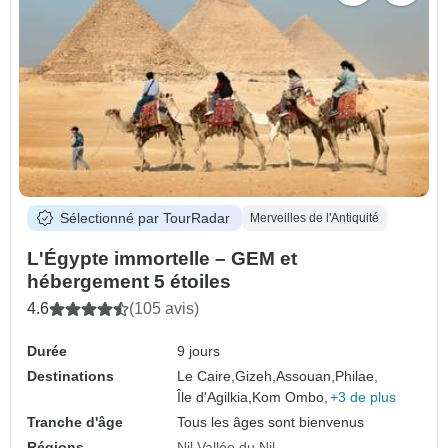
Sélectionné par TourRadar
Merveilles de l'Antiquité
L'Égypte immortelle – GEM et
hébergement 5 étoiles
4.6
(105 avis)
Durée
9 jours
Destinations
Le Caire,
Gizeh,
Assouan,
Philae,
Île d'Agilkia,
Kom Ombo,
+3 de plus
Tranche d'âge
Tous les âges sont bienvenus
Régions
Nil
Vallée du Nil