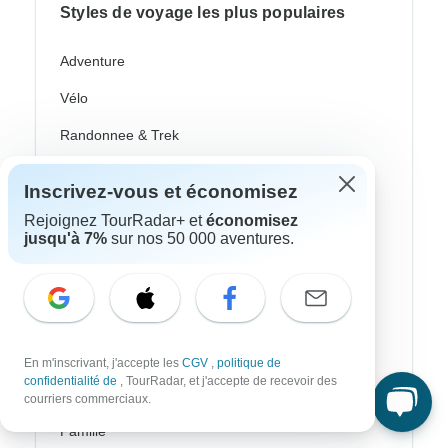
Styles de voyage les plus populaires
Adventure
Vélo
Randonnee & Trek
Aurores Boréales
Inscrivez-vous et économisez
Croisière Fluviale
Rejoignez TourRadar+ et
économisez
jusqu'à 7%
sur nos 50 000 aventures.
Afrique Safari
Voyages Culturel
Autocar / Bus
Train Et Rail
En m'inscrivant, j'accepte les
CGV
,
politique de
confidentialité de
, TourRadar, et j'accepte de recevoir des
Plage
courriers commerciaux.
Famille