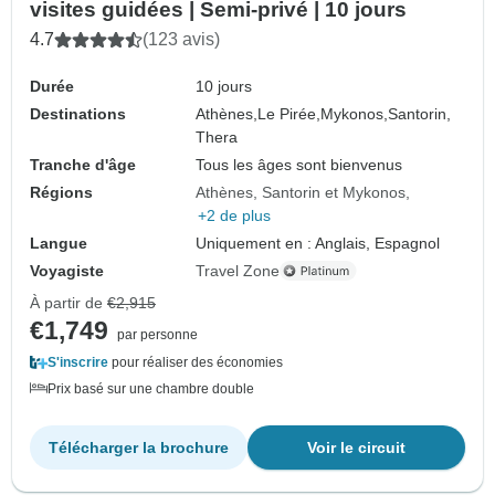
visites guidées | Semi-privé | 10 jours
4.7
(123 avis)
Durée
10 jours
Destinations
Athènes,
Le Pirée,
Mykonos,
Santorin,
Thera
Tranche d'âge
Tous les âges sont bienvenus
Régions
Athènes, Santorin et Mykonos
+2 de plus
Langue
Uniquement en : Anglais, Espagnol
Voyagiste
Travel Zone
À partir de
€2,915
€1,749
par personne
S'inscrire
pour réaliser des économies
Prix basé sur une chambre double
Télécharger la brochure
Voir le circuit