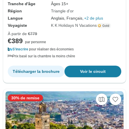
Tranche d'âge
Âges 15+
Région
Triangle d'or
Langue
Anglais, Français,
+2 de plus
Voyagiste
K K Holidays N Vacations
À partir de
€779
€389
par personne
S'inscrire
pour réaliser des économies
Prix basé sur la chambre la moins chère
Télécharger la brochure
Voir le circuit
30% de remise