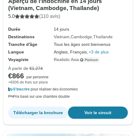
Aperçu de l'Indochine en 14 jours
(Vietnam, Cambodge, Thaïlande)
5.0
(110 avis)
Durée
14 jours
Destinations
Vietnam
Cambodge
Thaïlande
Tranche d'âge
Tous les âges sont bienvenus
Langue
Anglais, Français,
+3 de plus
Voyagiste
Realistic Asia
À partir de
€1,274
€866
par personne
+€606 de frais sur place
S'inscrire
pour réaliser des économies
Prix basé sur une chambre double
Télécharger la brochure
Voir le circuit