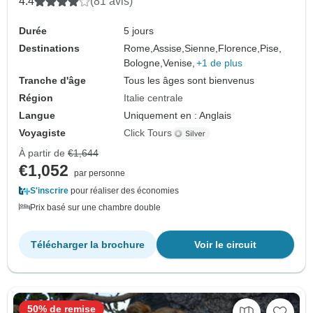
4.4
(81 avis)
Durée
5 jours
Destinations
Rome,
Assise,
Sienne,
Florence,
Pise,
Bologne,
Venise,
+1 de plus
Tranche d'âge
Tous les âges sont bienvenus
Région
Italie centrale
Langue
Uniquement en : Anglais
Voyagiste
Click Tours
À partir de
€1,644
€1,052
par personne
S'inscrire
pour réaliser des économies
Prix basé sur une chambre double
Télécharger la brochure
Voir le circuit
50% de remise