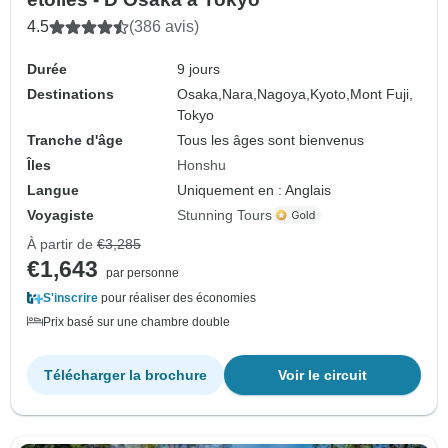
4.5
(386 avis)
Durée
9 jours
Destinations
Osaka,
Nara,
Nagoya,
Kyoto,
Mont Fuji,
Tokyo
Tranche d'âge
Tous les âges sont bienvenus
Îles
Honshu
Langue
Uniquement en : Anglais
Voyagiste
Stunning Tours
À partir de
€3,285
€1,643
par personne
S'inscrire
pour réaliser des économies
Prix basé sur une chambre double
Télécharger la brochure
Voir le circuit