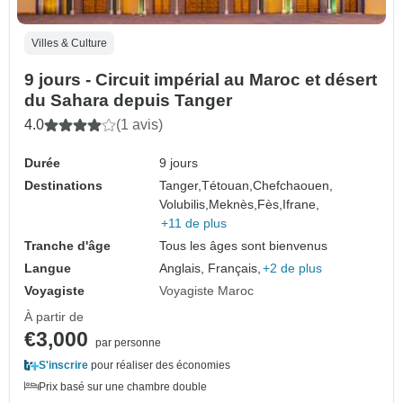
Villes & Culture
9 jours - Circuit impérial au Maroc et désert
du Sahara depuis Tanger
4.0
(1 avis)
Durée
9 jours
Destinations
Tanger,
Tétouan,
Chefchaouen,
Volubilis,
Meknès,
Fès,
Ifrane,
+11 de plus
Tranche d'âge
Tous les âges sont bienvenus
Langue
Anglais, Français,
+2 de plus
Voyagiste
Voyagiste Maroc
À partir de
€3,000
par personne
S'inscrire
pour réaliser des économies
Prix basé sur une chambre double