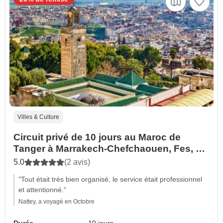
Villes & Culture
Circuit privé de 10 jours au Maroc de
Tanger à Marrakech-Chefchaouen, Fes, via
Sahara Desert Luxury Camp
5.0
(2 avis)
"Tout était très bien organisé, le service était professionnel
et attentionné."
Nattey, a voyagé en Octobre