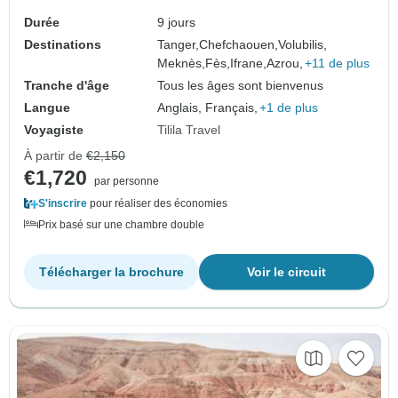
Durée
9 jours
Destinations
Tanger,
Chefchaouen,
Volubilis,
Meknès,
Fès,
Ifrane,
Azrou,
+11 de plus
Tranche d'âge
Tous les âges sont bienvenus
Langue
Anglais, Français,
+1 de plus
Voyagiste
Tilila Travel
À partir de
€2,150
€1,720
par personne
S'inscrire
pour réaliser des économies
Prix basé sur une chambre double
Télécharger la brochure
Voir le circuit