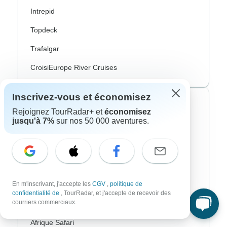
Intrepid
Topdeck
Trafalgar
CroisiEurope River Cruises
Inscrivez-vous et économisez
Styles de voyage les plus populaires
Rejoignez TourRadar+ et
économisez
jusqu'à 7%
sur nos 50 000 aventures.
Adventure
Vélo
Randonnee & Trek
En m'inscrivant, j'accepte les
CGV
,
politique de
Aurores Boréales
confidentialité de
, TourRadar, et j'accepte de recevoir des
courriers commerciaux.
Croisière Fluviale
Afrique Safari