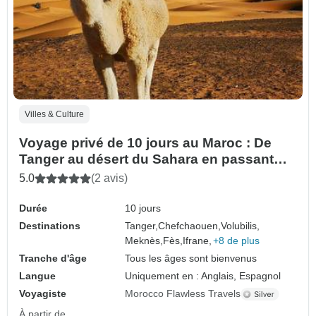
Villes & Culture
Voyage privé de 10 jours au Maroc : De
Tanger au désert du Sahara en passant
par Casablanca
5.0
(2 avis)
Durée
10 jours
Destinations
Tanger,
Chefchaouen,
Volubilis,
Meknès,
Fès,
Ifrane,
+8 de plus
Tranche d'âge
Tous les âges sont bienvenus
Langue
Uniquement en : Anglais, Espagnol
Voyagiste
Morocco Flawless Travels
À partir de