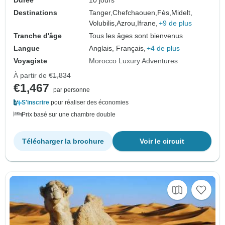
Durée
10 jours
Destinations
Tanger,
Chefchaouen,
Fès,
Midelt,
Volubilis,
Azrou,
Ifrane,
+9 de plus
Tranche d'âge
Tous les âges sont bienvenus
Langue
Anglais, Français,
+4 de plus
Voyagiste
Morocco Luxury Adventures
À partir de
€1,834
€1,467
par personne
S'inscrire
pour réaliser des économies
Prix basé sur une chambre double
Télécharger la brochure
Voir le circuit