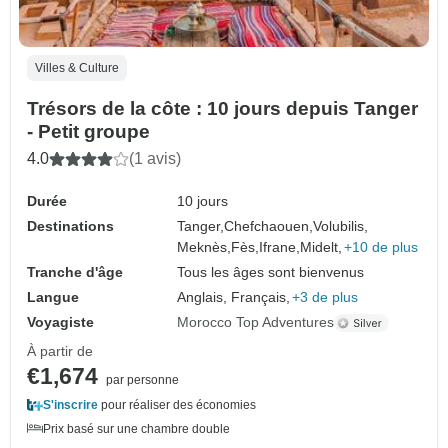
Villes & Culture
Trésors de la côte : 10 jours depuis Tanger
- Petit groupe
4.0
(1 avis)
Durée
10 jours
Destinations
Tanger,
Chefchaouen,
Volubilis,
Meknès,
Fès,
Ifrane,
Midelt,
+10 de plus
Tranche d'âge
Tous les âges sont bienvenus
Langue
Anglais, Français,
+3 de plus
Voyagiste
Morocco Top Adventures
À partir de
€1,674
par personne
S'inscrire
pour réaliser des économies
Prix basé sur une chambre double