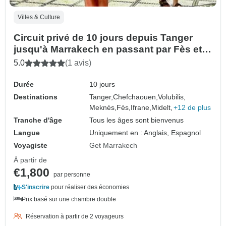
Villes & Culture
Circuit privé de 10 jours depuis Tanger
jusqu'à Marrakech en passant par Fès et le
désert du Sahara
5.0
(1 avis)
Durée
10 jours
Destinations
Tanger,
Chefchaouen,
Volubilis,
Meknès,
Fès,
Ifrane,
Midelt,
+12 de plus
Tranche d'âge
Tous les âges sont bienvenus
Langue
Uniquement en : Anglais, Espagnol
Voyagiste
Get Marrakech
À partir de
€1,800
par personne
S'inscrire
pour réaliser des économies
Prix basé sur une chambre double
Réservation à partir de 2 voyageurs