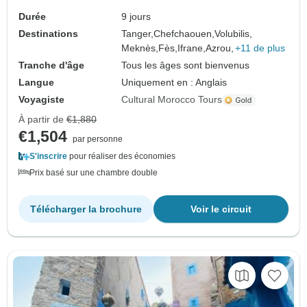
les chutes d'Ouzoud
Durée
9 jours
Destinations
Tanger,
Chefchaouen,
Volubilis,
Meknès,
Fès,
Ifrane,
Azrou,
+11 de plus
Tranche d'âge
Tous les âges sont bienvenus
Langue
Uniquement en : Anglais
Voyagiste
Cultural Morocco Tours
À partir de
€1,880
€1,504
par personne
S'inscrire
pour réaliser des économies
Prix basé sur une chambre double
Télécharger la brochure
Voir le circuit