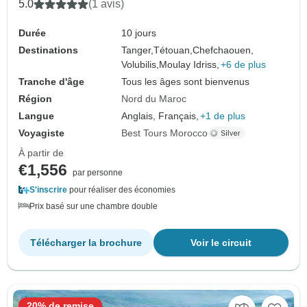
Marrakech
5.0
(1 avis)
Durée
10 jours
Destinations
Tanger,
Tétouan,
Chefchaouen,
Volubilis,
Moulay Idriss,
+6 de plus
Tranche d'âge
Tous les âges sont bienvenus
Région
Nord du Maroc
Langue
Anglais, Français,
+1 de plus
Voyagiste
Best Tours Morocco
À partir de
€1,556
par personne
S'inscrire
pour réaliser des économies
Prix basé sur une chambre double
Télécharger la brochure
Voir le circuit
20% de remise