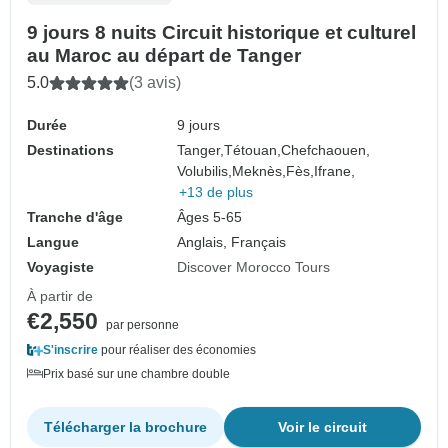
9 jours 8 nuits Circuit historique et culturel
au Maroc au départ de Tanger
5.0
(3 avis)
Durée
9 jours
Destinations
Tanger,
Tétouan,
Chefchaouen,
Volubilis,
Meknès,
Fès,
Ifrane,
+13 de plus
Tranche d'âge
Âges 5-65
Langue
Anglais, Français
Voyagiste
Discover Morocco Tours
À partir de
€2,550
par personne
S'inscrire
pour réaliser des économies
Prix basé sur une chambre double
Télécharger la brochure
Voir le circuit