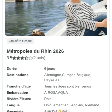
Croisière fluviale
Métropoles du Rhin 2026
3.5
(2 avis)
Durée
6 jours
Destinations
Allemagne
Curaçao
Belgique
Pays-Bas
Tranche d'âge
Tous les âges sont bienvenus
Embarcation
A-ROSA AQUA
Rivière/Fleuve
Rhin
Langue
Uniquement en : Anglais, Allemand
Voyagiste
A-ROSA