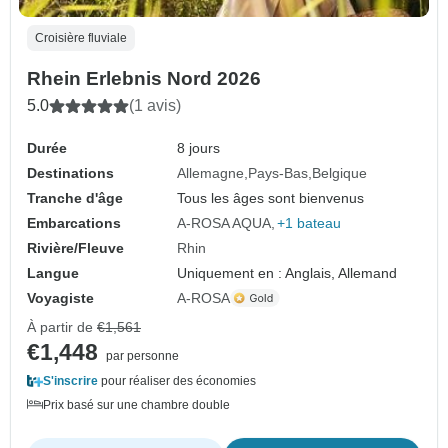
Croisière fluviale
Rhein Erlebnis Nord 2026
5.0
(1 avis)
Durée
8 jours
Destinations
Allemagne
Pays-Bas
Belgique
Tranche d'âge
Tous les âges sont bienvenus
Embarcations
A-ROSA AQUA
+1 bateau
Rivière/Fleuve
Rhin
Langue
Uniquement en : Anglais, Allemand
Voyagiste
A-ROSA
À partir de
€1,561
€1,448
par personne
S'inscrire
pour réaliser des économies
Prix basé sur une chambre double