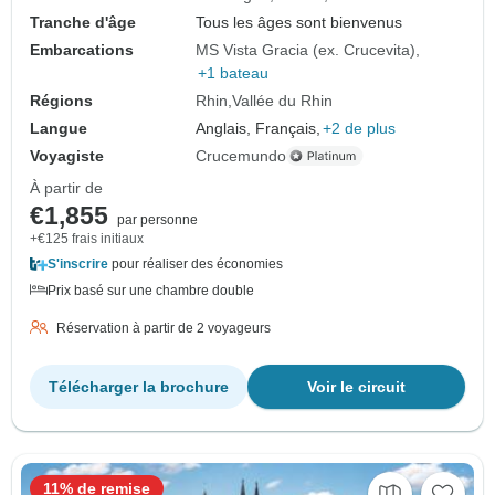
Tranche d'âge
Tous les âges sont bienvenus
Embarcations
MS Vista Gracia (ex. Crucevita)
+1 bateau
Régions
Rhin
Vallée du Rhin
Langue
Anglais, Français,
+2 de plus
Voyagiste
Crucemundo
À partir de
€1,855
par personne
+€125 frais initiaux
S'inscrire
pour réaliser des économies
Prix basé sur une chambre double
Réservation à partir de 2 voyageurs
Télécharger la brochure
Voir le circuit
11% de remise