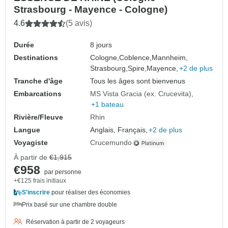
Strasbourg - Mayence - Cologne)
4.6
(5 avis)
Durée
8 jours
Destinations
Cologne,
Coblence,
Mannheim,
Strasbourg,
Spire,
Mayence,
+2 de plus
Tranche d'âge
Tous les âges sont bienvenus
Embarcations
MS Vista Gracia (ex. Crucevita)
+1 bateau
Rivière/Fleuve
Rhin
Langue
Anglais, Français,
+2 de plus
Voyagiste
Crucemundo
À partir de
€1,915
€958
par personne
+€125 frais initiaux
S'inscrire
pour réaliser des économies
Prix basé sur une chambre double
Réservation à partir de 2 voyageurs