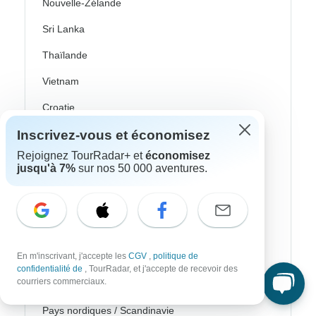
Nouvelle-Zélande
Sri Lanka
Thaïlande
Vietnam
Croatie
Inscrivez-vous et économisez
Europe de l'Est
Rejoignez TourRadar+ et
économisez
Royaume-Uni
jusqu'à 7%
sur nos 50 000 aventures.
Grèce
Îles Grecques
Islande
En m'inscrivant, j'accepte les
CGV
,
politique de
Irlande
confidentialité de
, TourRadar, et j'accepte de recevoir des
courriers commerciaux.
Italie
Pays nordiques / Scandinavie