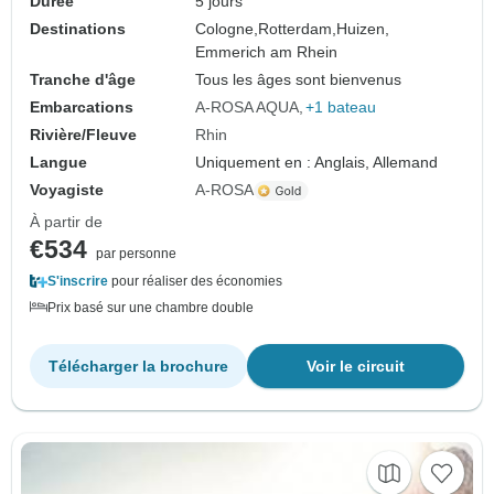
Durée
5 jours
Destinations
Cologne,
Rotterdam,
Huizen,
Emmerich am Rhein
Tranche d'âge
Tous les âges sont bienvenus
Embarcations
A-ROSA AQUA
+1 bateau
Rivière/Fleuve
Rhin
Langue
Uniquement en : Anglais, Allemand
Voyagiste
A-ROSA
À partir de
€534
par personne
S'inscrire
pour réaliser des économies
Prix basé sur une chambre double
Télécharger la brochure
Voir le circuit