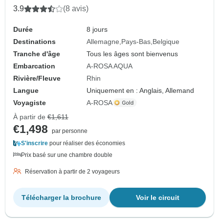
3.9
(8 avis)
Durée
8 jours
Destinations
Allemagne
Pays-Bas
Belgique
Tranche d'âge
Tous les âges sont bienvenus
Embarcation
A-ROSA AQUA
Rivière/Fleuve
Rhin
Langue
Uniquement en : Anglais, Allemand
Voyagiste
A-ROSA
À partir de
€1,611
€1,498
par personne
S'inscrire
pour réaliser des économies
Prix basé sur une chambre double
Réservation à partir de 2 voyageurs
Télécharger la brochure
Voir le circuit