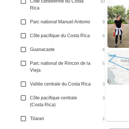
Côte caribéenne du Costa
10
Rica
Parc national Manuel Antonio
9
Côte pacifique du Costa Rica
6
Guanacaste
6
Parc national de Rincon de la
5
Vieja
Vallée centrale du Costa Rica
3
Côte pacifique centrale
3
(Costa Rica)
Tilaran
1