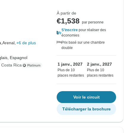
À partir de
€1,538
par personne
S'inscrire
pour réaliser des
économies
a,
Arenal,
+6 de plus
Prix basé sur une chambre
double
lais, Espagnol
1 janv., 2027
2 janv., 2027
s Costa Rica
Plus de 10
Plus de 10
places restantes
places restantes
Voir le circuit
Télécharger la brochure