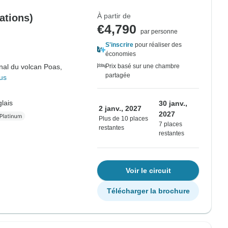
À partir de
ations)
€4,790
par personne
S'inscrire
pour réaliser des
économies
nal du volcan Poas,
Prix basé sur une chambre
partagée
us
lais
30 janv.,
2 janv., 2027
2027
Plus de 10 places
7 places
restantes
restantes
Voir le circuit
Télécharger la brochure