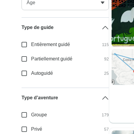
Type de guide
Entièrement guidé
115
Partiellement guidé
92
Autoguidé
25
Type d'aventure
Groupe
179
Privé
57