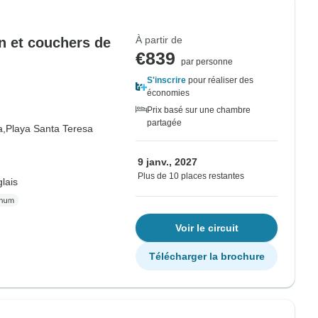
À partir de
n et couchers de
€839
par personne
S'inscrire
pour réaliser des
économies
Prix basé sur une chambre
partagée
a,
Playa Santa Teresa
9 janv., 2027
Plus de 10 places restantes
lais
Voir le circuit
Télécharger la brochure