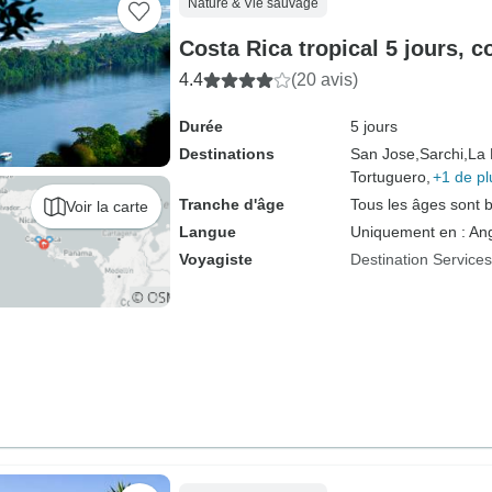
Nature & Vie sauvage
Costa Rica tropical 5 jours, c
4.4
(20 avis)
Durée
5 jours
Destinations
San Jose,
Sarchi,
La 
Tortuguero,
+1 de pl
Tranche d'âge
Tous les âges sont 
Voir la carte
Langue
Uniquement en : Ang
Voyagiste
Destination Service