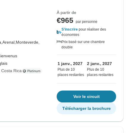
À partir de
€965
par personne
S'inscrire
pour réaliser des
économies
a,
Arenal,
Monteverde,
Prix basé sur une chambre
double
bienvenus
lais
1 janv., 2027
2 janv., 2027
Plus de 10
Plus de 10
s Costa Rica
places restantes
places restantes
Voir le circuit
Télécharger la brochure