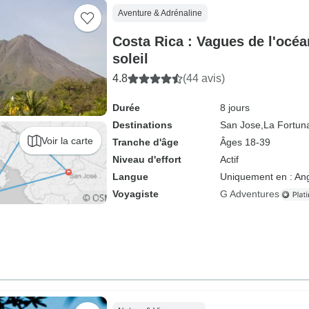
Aventure & Adrénaline
Costa Rica : Vagues de l'océa
soleil
4.8
(44 avis)
Durée
8 jours
Destinations
San Jose,
La Fortun
Voir la carte
Tranche d'âge
Âges 18-39
Niveau d'effort
Actif
Langue
Uniquement en : Ang
Voyagiste
G Adventures