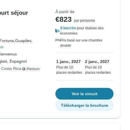
À partir de
ourt séjour
€823
par personne
S'inscrire
pour réaliser des
économies
Fortuna,
Guapiles,
Prix basé sur une chambre
double
us
bienvenus
lais, Espagnol
1 janv., 2027
2 janv., 2027
Plus de 10
Plus de 10
s Costa Rica
places restantes
places restantes
Voir le circuit
Télécharger la brochure