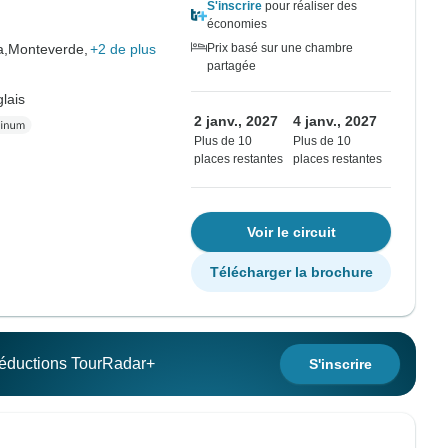
S'inscrire
pour réaliser des
économies
a,
Monteverde,
+2 de plus
Prix basé sur une chambre
partagée
lais
2 janv., 2027
4 janv., 2027
Plus de 10
Plus de 10
places restantes
places restantes
Voir le circuit
Télécharger la brochure
 réductions TourRadar+
S'inscrire