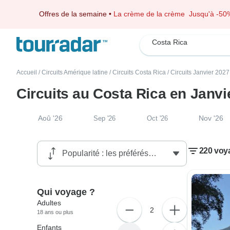
Offres de la semaine
•
La crème de la crème
Jusqu'à -50
Costa Rica
Accueil
/
Circuits Amérique latine
/
Circuits Costa Rica
/
Circuits Janvier 2027
Circuits au Costa Rica en Janvi
Aoû '26
Nov '26
Sep '26
Oct '26
220 voy
Qui voyage ?
Adultes
2
18 ans ou plus
Enfants