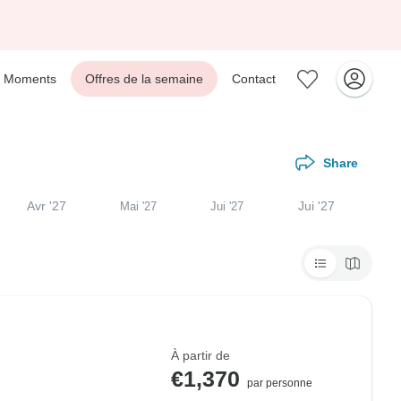
Moments
Offres de la semaine
Contact
Share
Avr '27
Jui '27
Mai '27
Jui '27
À partir de
€1,370
par personne