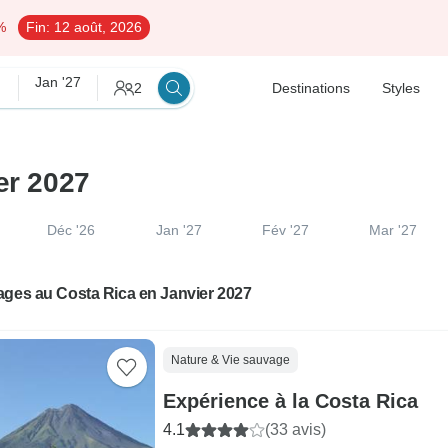
%
Fin:
12 août, 2026
Jan '27
2
Destinations
Styles
er 2027
Déc '26
Jan '27
Fév '27
Mar '27
ages au Costa Rica en Janvier 2027
Nature & Vie sauvage
Expérience à la Costa Rica
4.1
(33 avis)