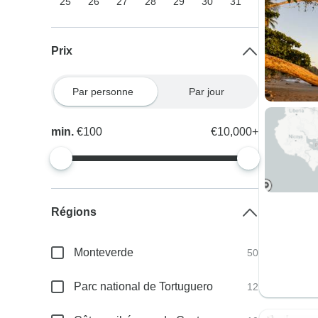
25
26
27
28
29
30
31
Prix
Par personne
Par jour
min.
€100
€10,000+
Régions
Monteverde
50
Parc national de Tortuguero
12