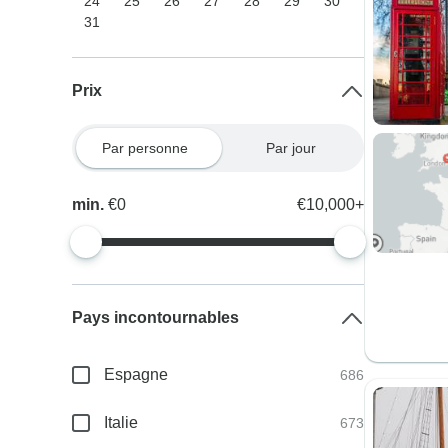
24
25
26
27
28
29
30
31
Prix
Par personne
Par jour
min.
€0
€10,000+
Pays incontournables
Espagne
686
Italie
673