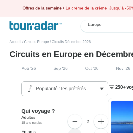
Offres de la semaine
•
La crème de la crème
Jusqu'à -50
Europe
Accueil
/
Circuits Europe
/
Circuits Décembre 2026
Circuits en Europe en Décembr
Aoû '26
Sep '26
Oct '26
Nov '26
250+ vo
Qui voyage ?
Adultes
2
18 ans ou plus
Enfants