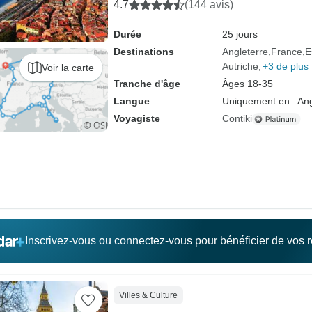
4.7
(144 avis)
Durée
25 jours
Destinations
Angleterre
France
E
Autriche
+3 de plus
Voir la carte
Tranche d'âge
Âges 18-35
Langue
Uniquement en : Ang
Voyagiste
Contiki
Inscrivez-vous ou connectez-vous pour bénéficier de vos
Villes & Culture