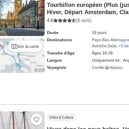
Tourbillon européen (Plus (ju
Hiver, Départ Amsterdam, Cla
4.6
(6 avis)
Durée
19 jours
Destinations
Pays-Bas
Allemagn
Autriche
Italie
+3 de
Voir la carte
Tranche d'âge
Âges 18-35
Langue
Uniquement en : Ang
Voyagiste
Contiki
Villes & Culture