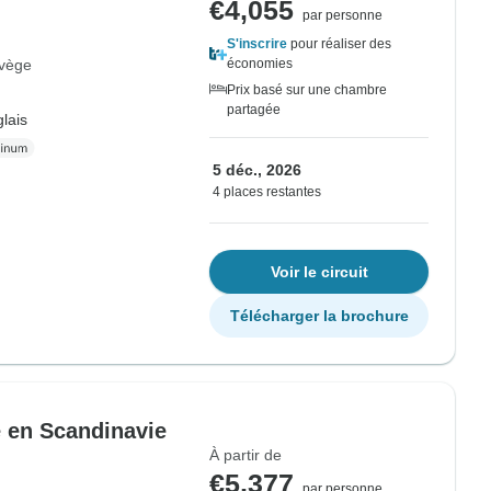
€4,055
par personne
S'inscrire
pour réaliser des
vège
économies
Prix basé sur une chambre
partagée
lais
5 déc., 2026
4 places restantes
Voir le circuit
Télécharger la brochure
e en Scandinavie
À partir de
€5,377
par personne