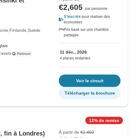
lsinki et
€2,605
par personne
S'inscrire
pour réaliser des
économies
Prix basé sur une chambre
tonie
Finlande
Suède
partagée
lais
11 déc., 2026
ravels
4 places restantes
Voir le circuit
Télécharger la brochure
12% de remise
À partir de
€2,450
, fin à Londres)