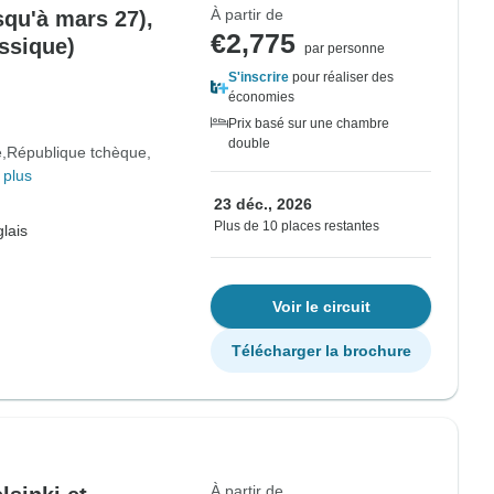
À partir de
squ'à mars 27),
€2,775
ssique)
par personne
S'inscrire
pour réaliser des
économies
Prix basé sur une chambre
double
e
République tchèque
 plus
23 déc., 2026
Plus de 10 places restantes
lais
Voir le circuit
Télécharger la brochure
À partir de