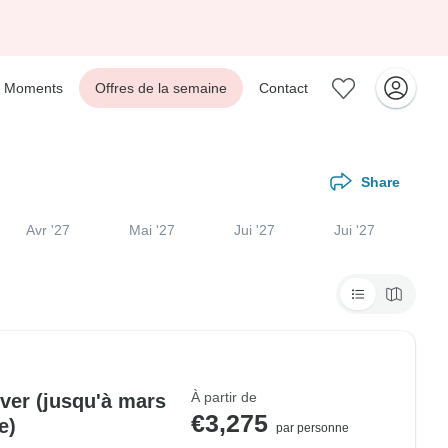
Moments
Offres de la semaine
Contact
Share
Avr '27
Mai '27
Jui '27
Jui '27
À partir de
ver (jusqu'à mars
€3,275
e)
par personne