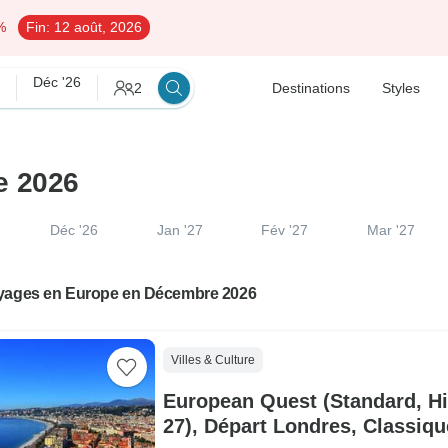
%
Fin:
12 août, 2026
Déc '26
2
Destinations
Styles
e 2026
Déc '26
Jan '27
Fév '27
Mar '27
yages en Europe en Décembre 2026
Villes & Culture
European Quest (Standard, Hi
27), Départ Londres, Classiqu