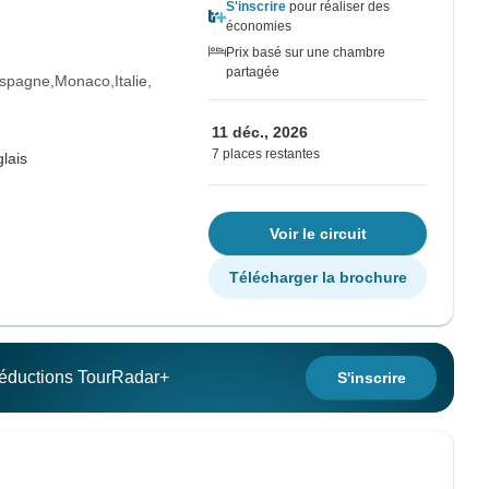
S'inscrire
pour réaliser des
économies
Prix basé sur une chambre
partagée
spagne
Monaco
Italie
11 déc., 2026
7 places restantes
lais
Voir le circuit
Télécharger la brochure
 réductions TourRadar+
S'inscrire