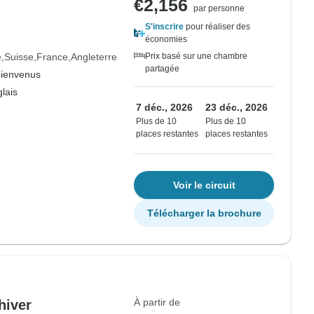
€2,156
par personne
S'inscrire
pour réaliser des
économies
e
Suisse
France
Angleterre
Prix basé sur une chambre
partagée
bienvenus
lais
7 déc., 2026
23 déc., 2026
Plus de 10
Plus de 10
places restantes
places restantes
Voir le circuit
Télécharger la brochure
À partir de
hiver