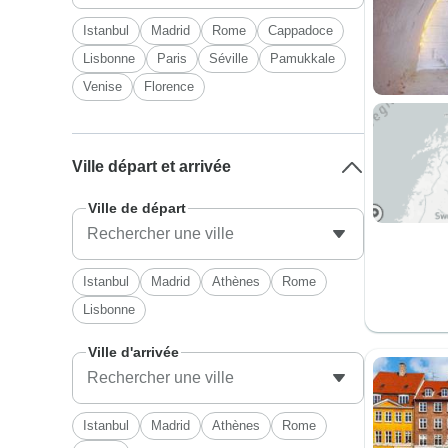
Istanbul
Madrid
Rome
Cappadoce
Lisbonne
Paris
Séville
Pamukkale
Venise
Florence
Ville départ et arrivée
Ville de départ
Istanbul
Madrid
Athènes
Rome
Lisbonne
Ville d'arrivée
Istanbul
Madrid
Athènes
Rome