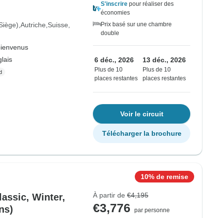
S'inscrire
pour réaliser des
économies
Siège)
Autriche
Suisse
Prix basé sur une chambre
double
bienvenus
lais
6 déc., 2026
13 déc., 2026
Plus de 10
Plus de 10
places restantes
places restantes
Voir le circuit
Télécharger la brochure
10% de remise
À partir de
€4,195
lassic, Winter,
€3,776
ns)
par personne